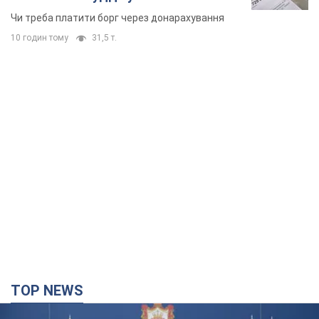
TOP NEWS
"Ми вдячні, але цього замало": Зеленський
закликав посилити санкції проти Росії
Президент подякував європейським партнерам за фінансову
підтримку
7 годин тому
66,4 т.