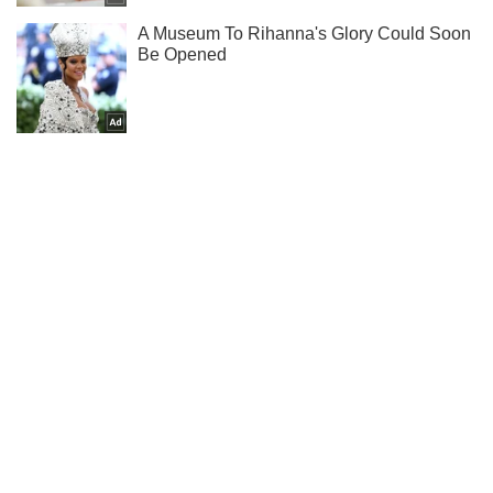
Підпишись на наш Telegram. Надсилаємо лише "гарячі"
новини!
Підписатись
Підписатись
Кримінальні новини
У Кривому Розі...
Важливе