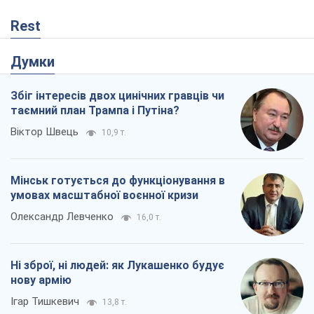
Ні зброї, ні людей: як Лукашенко будує
нову армію
Ігар Тишкевич
13,8 т.
Коли закінчиться війна?
Юрій Хрістензен
8,4 т.