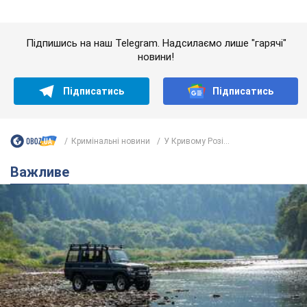
Значні штрафи і спеціальні полігони: як
проблему джипінгу вирішують за кордоном
Україні не завадить взяти приклад із країн Європи
8.08.2026 05:10
2,3 т.
На Прикарпатті після аномальної
спеки пройшла потужна злива:
дороги перетворились на річки.
Відео
Негода накрила Івано-Франківщину та
курортний Буковель
8.08.2026 09:27
34,0 т.