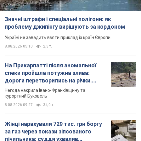
Жінці нарахували 729 тис. грн боргу
за газ через покази зіпсованого
лічильника: суддя ухвалив
неочікуване рішення
Чи треба платити борг через донарахування
10 годин тому
31,5 т.