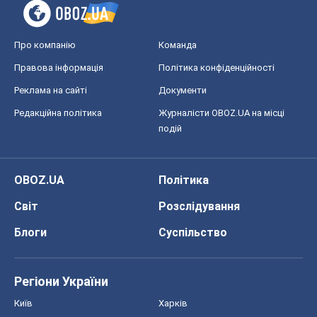
Регіони України
Київ
Харків
Запоріжжя
Дніпро
Черкаси
Спорт
Футбол
Баскетбол
Хокей
Бокс
Формула-1
Моя школа
ГДЗ
Підручники
Онлайн уроки
ДПА
ЗНО
НМТ