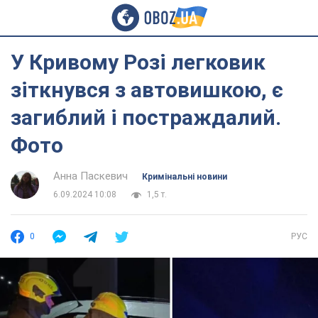
У Кривому Розі легковик
зіткнувся з автовишкою, є
загиблий і постраждалий.
Фото
Анна Паскевич
Кримінальні новини
6.09.2024 10:08
1,5 т.
0
РУС