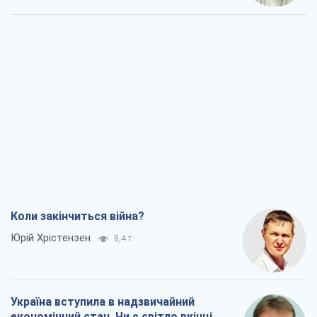
Україна вступила в надзвичайний
економічний стан. Чи є світло вкінці
тунелю?
Вадим Денисенко
7,0 т.
Чий буде Крим, той і переможе (NSJ), а
українських футбольних чиновників
можуть назвати вбивцями
Олександр Кірш
6,7 т.
Захід проспав загрозу: Росія може
перевірити НАТО війною
Леонід Невзлін
8,2 т.