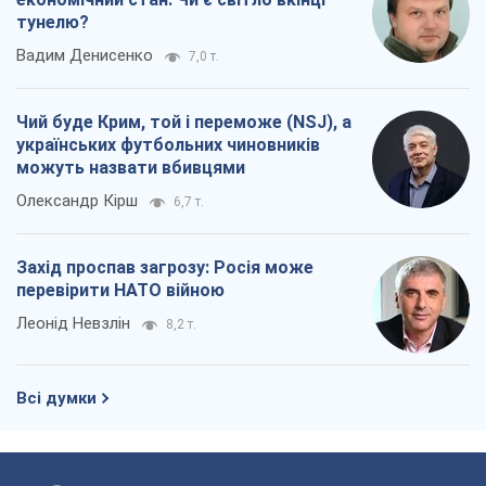
Всі думки
Про компанію
Команда
Правова інформація
Політика конфіденційності
Реклама на сайті
Документи
Редакційна політика
Журналісти OBOZ.UA на місці
подій
OBOZ.UA
Політика
Світ
Розслідування
Блоги
Суспільство