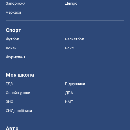
СНД посібники
Авто
Тест Драйв
Електромобілі
Акції
Сервіс
Food Oboz
Рецепти
Напої
Дієти
Економіка
Ринки та компанії
Макроекономіка
MedOboz