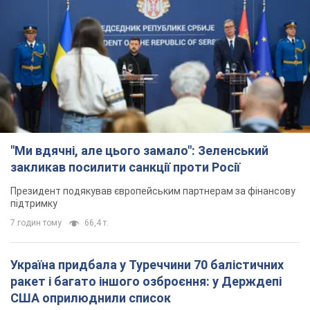
Україна придбала у Туреччини 70 балістичних
ракет і багато іншого озброєння: у Держдепі
США оприлюднили список
Держдеп вже поставив до відома американський Конгрес
4 години тому
9,8 т.
"Нас почули на одне вухо": у містах України 24-й
день поспіль тривають мітинги на підтримку
Федорова. Фото і відео
Антиурядові виступи з вимогою повернути Федорова досі
тривають
4 години тому
3,6 т.