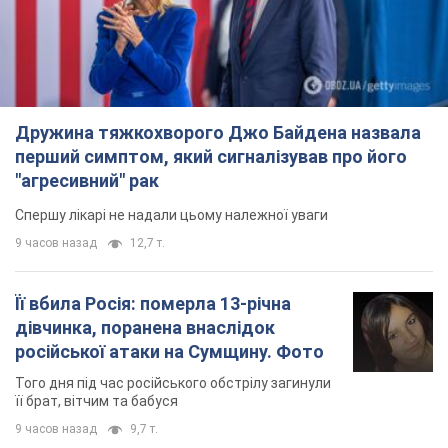
Дружина тяжкохворого Джо Байдена назвала
перший симптом, який сигналізував про його
"агресивний" рак
Спершу лікарі не надали цьому належної уваги
9 часов назад
12,7 т.
Її вбила Росія: померла 13-річна
дівчинка, поранена внаслідок
російської атаки на Сумщину. Фото
Того дня під час російського обстрілу загинули
її брат, вітчим та бабуся
9 часов назад
9,7 т.