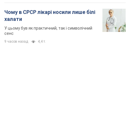
Чому в СРСР лікарі носили лише білі
халати
У цьому був як практичний, так і символічний
сенс
9 часов назад
4,4 т.