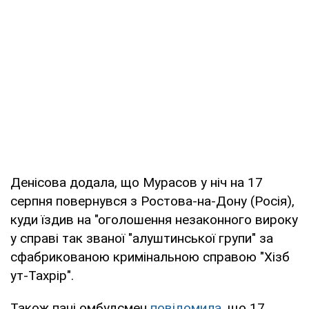
Денісова додала, що Мурасов у ніч на 17
серпня повернувся з Ростова-на-Дону (Росія),
куди їздив на "оголошення незаконного вироку
у справі так званої "алуштинської групи" за
сфабрикованою кримінальною справою "Хізб
ут-Тахрір".
Також пані омбудсмен
повідомила
, що 17