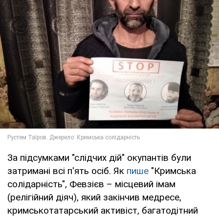
За підсумками "слідчих дій" окупантів були
затримані всі п'ять осіб. Як
пише
"Кримська
солідарність", Февзієв – місцевий імам
(релігійний діяч), який закінчив медресе,
кримськотатарський активіст, багатодітний