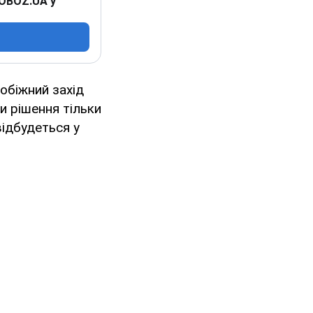
 OBOZ.UA у
обіжний захід
и рішення тільки
відбудеться у