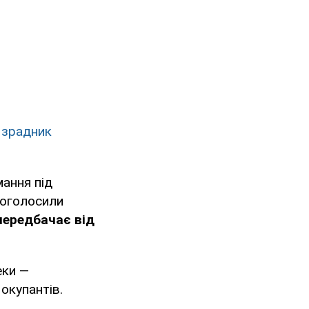
 зрадник
ання під
оголосили
передбачає від
еки —
окупантів.