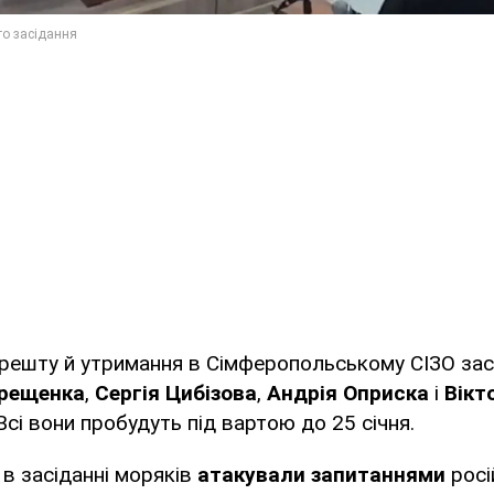
арешту й утримання в Сімферопольському СІЗО за
рещенка
,
Сергія Цибізова
,
Андрія Оприска
і
Вікт
 Всі вони пробудуть під вартою до 25 січня.
 в засіданні моряків
атакували запитаннями
росі