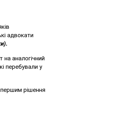
яків
ькі адвокати
и).
 на аналогічний
які перебували у
о першим рішення