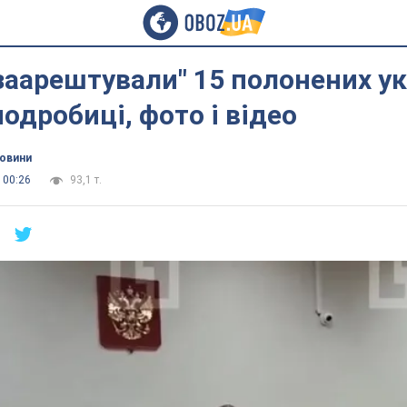
заарештували" 15 полонених у
подробиці, фото і відео
новини
 00:26
93,1 т.