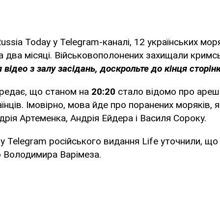
ussia Today у Telegram-каналі, 12 українських мор
 два місяці. Військовополонених захищали кримс
відео з залу засідань, доскрольте до кінця сторінк
ередає, що станом на
20:20
стало відомо про арешт
їнців. Імовірно, мова йде про поранених моряків, 
ндрія Артеменка, Андрія Ейдера і Василя Сороку.
 у Telegram російського видання Life уточнили, щ
 Володимира Варімеза.