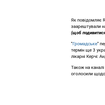
Як повідомляє R
заарештували на
(щоб подивитися 
"
Громадське
" п
термін ще 3 укра
лікарні Керчі: А
Також на каналі
оголосили щодо