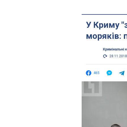
У Криму "
моряків: 
Кримінальні 
28.11.2018
465