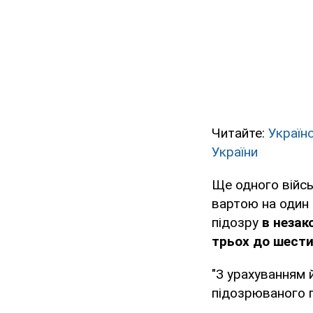
Читайте:
Україн
України
Ще одного війсь
вартою на один 
підозру
в незак
трьох до шести
"З урахуванням 
підозрюваного п