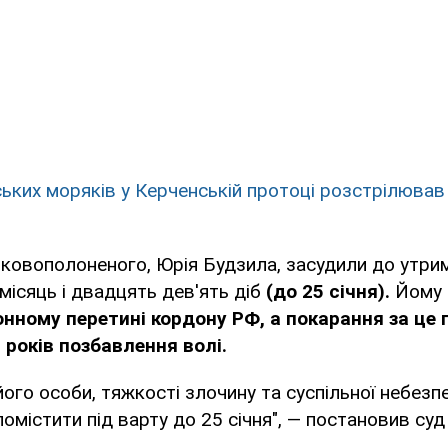
ських моряків у Керченській протоці розстрілював
ковополоненого, Юрія Будзила, засудили до утрим
місяць і двадцять дев'ять діб
(до 25 січня).
Йому 
онному перетині кордону РФ, а покарання за це 
 років позбавлення волі.
його особи, тяжкості злочину та суспільної небезп
омістити під варту до 25 січня", — постановив суд 