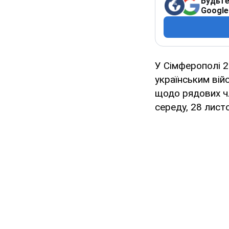
Будьте
Google
У Сімферополі 2
українським вій
щодо рядових чл
середу, 28 лист