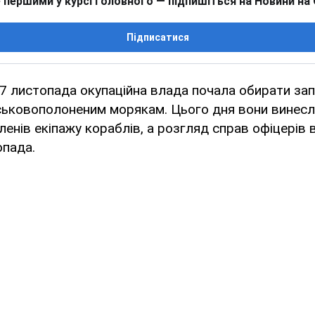
 першими у курсі головного — підпишіться на Новини на
Підписатися
7 листопада окупаційна влада почала обирати зап
ськовополоненим морякам. Цього дня вони винесл
енів екіпажу кораблів, а розгляд справ офіцерів 
опада.