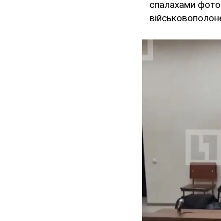
спалахами фоток
військовополонен