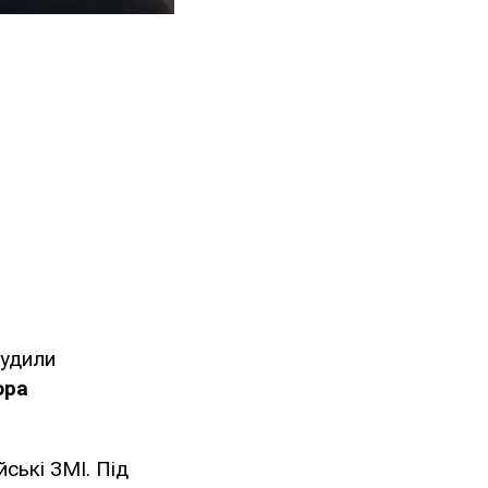
судили
ора
йські ЗМІ. Під