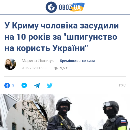
У Криму чоловіка засудили
на 10 років за "шпигунство
на користь України"
Марина Ліснічук
Кримінальні новини
9.06.2020 15:30
9,5 т.
3
РУС