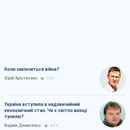
Україна вступила в надзвичайний
економічний стан. Чи є світло вкінці
тунелю?
Вадим Денисенко
6,7 т.
Чий буде Крим, той і переможе (NSJ), а
українських футбольних чиновників
можуть назвати вбивцями
Олександр Кірш
6,5 т.
Захід проспав загрозу: Росія може
перевірити НАТО війною
Леонід Невзлін
8,0 т.