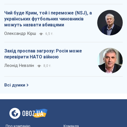
Всі думки
Про компанію
Команда
Правова інформація
Політика конфіденційності
Реклама на сайті
Документи
Редакційна політика
Журналісти OBOZ.UA на місці
подій
OBOZ.UA
Політика
Світ
Розслідування
Блоги
Суспільство