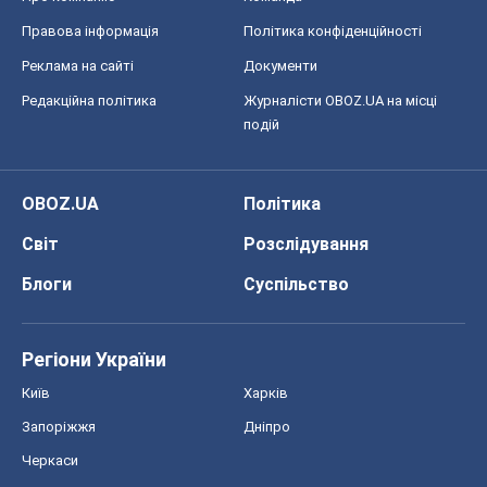
Регіони України
Київ
Харків
Запоріжжя
Дніпро
Черкаси
Спорт
Футбол
Баскетбол
Хокей
Бокс
Формула-1
Моя школа
ГДЗ
Підручники
Онлайн уроки
ДПА