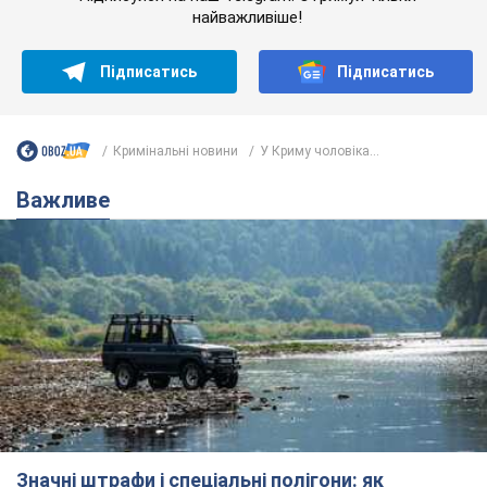
Значні штрафи і спеціальні полігони: як
проблему джипінгу вирішують за кордоном
Україні не завадить взяти приклад із країн Європи
8.08.2026 05:10
2,3 т.
На Прикарпатті після аномальної
спеки пройшла потужна злива:
дороги перетворились на річки.
Відео
Негода накрила Івано-Франківщину та
курортний Буковель
8.08.2026 09:27
31,7 т.