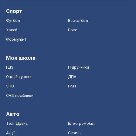
ЗНО
НМТ
СНД посібники
Авто
Тест Драйв
Електромобілі
Акції
Сервіс
Food Oboz
Рецепти
Напої
Дієти
Економіка
Ринки та компанії
Макроекономіка
MedOboz