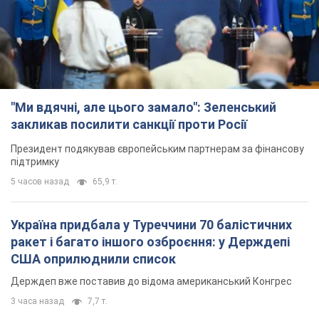
Україна придбала у Туреччини 70 балістичних
ракет і багато іншого озброєння: у Держдепі
США оприлюднили список
Держдеп вже поставив до відома американський Конгрес
3 часа назад
7,7 т.
"Нас почули на одне вухо": у містах України 24-й
день поспіль тривають мітинги на підтримку
Федорова. Фото і відео
Антиурядові виступи з вимогою повернути Федорова досі
тривають
3 часа назад
2,7 т.