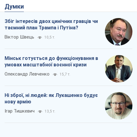
Ні зброї, ні людей: як Лукашенко будує
нову армію
Ігар Тишкевич
13,5 т.
Коли закінчиться війна?
Юрій Хрістензен
7,9 т.