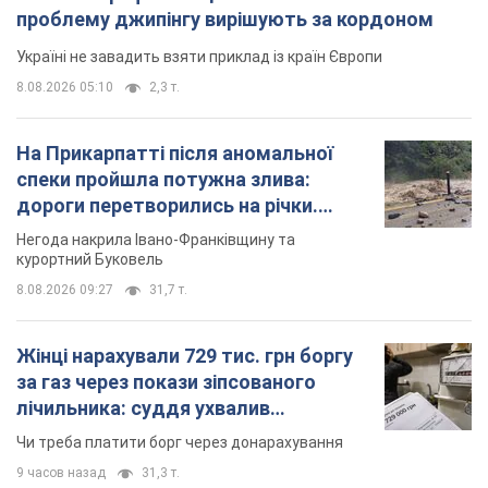
Жінці нарахували 729 тис. грн боргу
за газ через покази зіпсованого
лічильника: суддя ухвалив
неочікуване рішення
Чи треба платити борг через донарахування
9 часов назад
31,3 т.