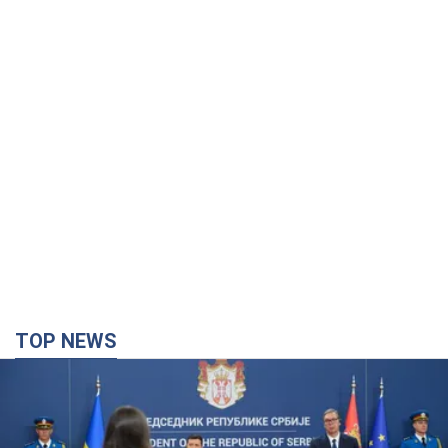
TOP NEWS
"Ми вдячні, але цього замало": Зеленський
закликав посилити санкції проти Росії
Президент подякував європейським партнерам за фінансову
підтримку
5 часов назад
65,9 т.