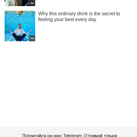
Підписуйся на наш Telegram. Отримуй тільки
найважливіше!
Підписатись
Підписатись
Кримінальні новини
У Криму чоловіка...
Важливе