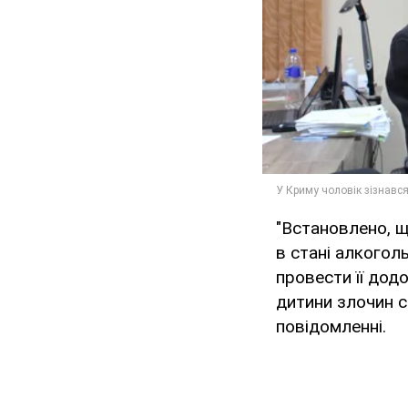
"Встановлено, щ
в стані алкогол
провести її дод
дитини злочин се
повідомленні.