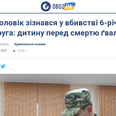
оловік зізнався у вбивстві 6-рі
уга: дитину перед смертю ґва
вгань
Кримінальні новини
14:07
24,8 т.