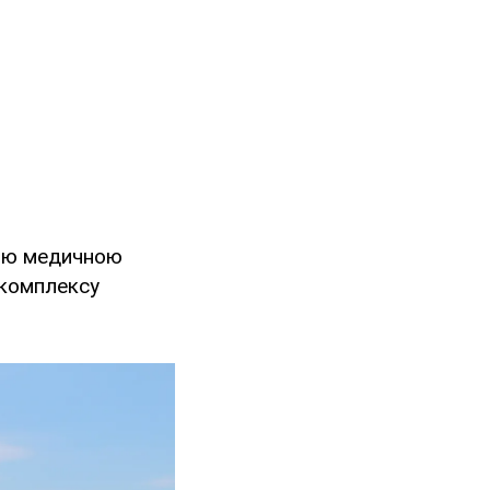
ною медичною
 комплексу