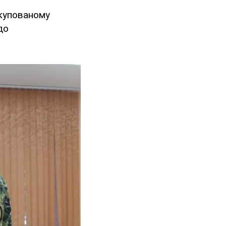
окупованому
до