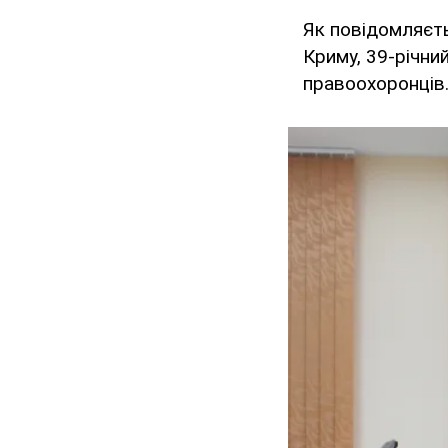
Як повідомляєт
Криму, 39-річни
правоохоронців.