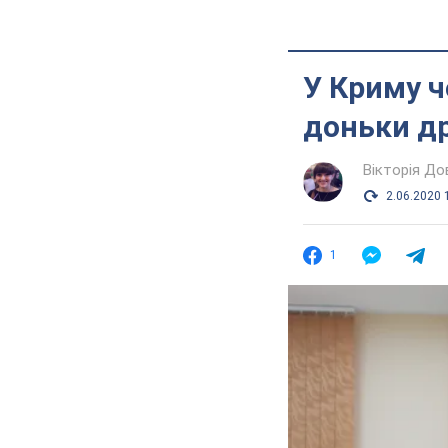
У Криму ч
доньки др
Вікторія До
2.06.2020 
1