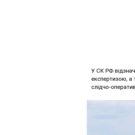
У СК РФ відзна
експертизою, а 
слідчо-оператив