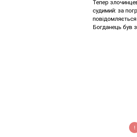
Тепер злочинцеві
судимий: за пог
повідомляється
Богданець був з