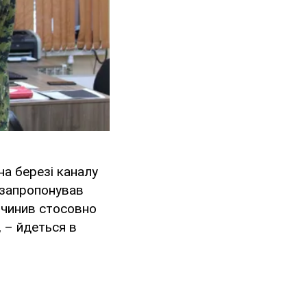
на березі каналу
й запропонував
 вчинив стосовно
, – йдеться в