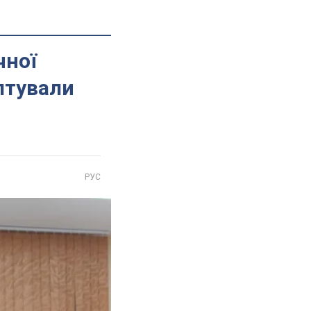
чної
лтували
РУС