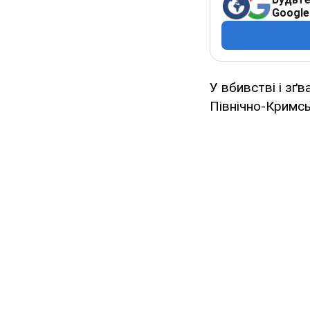
Google
У вбивстві і зґв
Північно-Кримськ