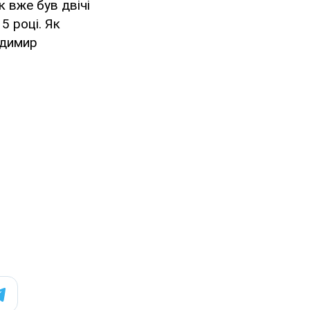
к вже був двічі
5 році. Як
одимир