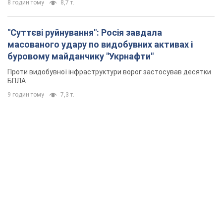
8 годин тому
8,7 т.
"Суттєві руйнування": Росія завдала
масованого удару по видобувних активах і
буровому майданчику "Укрнафти"
Проти видобувної інфраструктури ворог застосував десятки
БПЛА
9 годин тому
7,3 т.