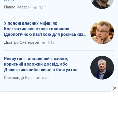
Павло Казарін
3,1 т.
У полоні власних міфів: як
Костянтинівка стала головною
ідеологічною пасткою для російських
окупантів
Дмитро Снєгирьов
6,5 т.
Рекрутинг: оновлений і, схоже,
корисний ворожий досвід, або
Діалектика вибагливого боягузтва
Олександр Кірш
5,4 т.
Всі думки