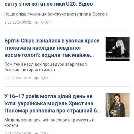
світу з легкої атлетики U20. Відео
Наша співвітчизниця блискуче виступила в Орегоні
9.08.2026 09:32
67,6 т.
Брітні Спірс зізналася в уколах краси
і показала наслідки невдалої
косметології: ходила так майже
місяць
Помітний наслідок процедури зберігався
близько чотирьох тижнів
9.08.2026 13:19
3,5 т.
У 16–17 років могла цілий день не
їсти: українська модель Христина
Пономар розповіла про страшний бік
модельної кар’єри
Модель зізналася, які гонорари отримують її
колеги
9.08.2026 16:25
7,5 т.