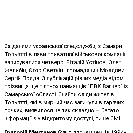
За даними української спецслужби, з Самари і
Тольятті в лави приватної військової компанії
записувалися четверо: Віталій Устінов, Олег
Жалибін, Єгор Светкін і громадянин Молдови
Сергій Прида. З публікацій різних медіа відомі
прізвища ще п'ятьох найманців "ПВК Вагнер" із
Самарської області. Знайти сліди жителів
Тольятті, які в мирний час загинули в гарячих
точках, виявилося не так складно — багато
інформації є у відкритому доступі, пише ЗМІ.
Григорій Мечтанов
був підприємцем: із 1994-