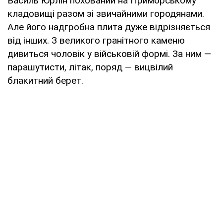
Василь Юрлін похований на Приморському
кладовищі разом зі звичайними городянами.
Але його надгробна плита дуже відрізняється
від інших. З великого гранітного каменю
дивиться чоловік у військовій формі. За ним —
парашутисти, літак, поряд — вицвілий
блакитний берет.