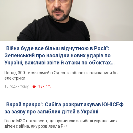
"Війна буде все більш відчутною в Росії":
Зеленський про наслідки нових ударів по
Україні, важливі звіти й атаки по об'єктах
ворога. Відео
Понад 300 тисяч сімей в Одесі та області залишалися без
електрики
10 годин тому
137,4 т.
"Вкрай прикро": Сибіга розкритикував ЮНІСЕФ
за заяву про загиблих дітей в Україні
Глава МЗС наголосив, що причиною загибелі українських
дітей є війна, яку розв'язала РФ