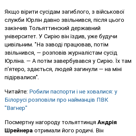
Якщо вірити сусідам загиблого, з військової
служби Юрлін давно звільнився, після цього
закінчив Тольяттинский державний
університет. У Сирію він їздив, уже будучи
цивільним. "На заводі працював, потім
звільнився, — розповів журналістам сусід
Юрліна. — А потім завербувався у Сирію. Їх там
п'ятеро, здається, людей загинули — на міні
підірвалися".
Читайте:
Робили паспорти і не ховалися: у
Білорусі розповіли про найманців ПВК
''Вагнер''
Посмертну нагороду тольяттинця
Андрія
Шрейнера
отримали його родичі. Він