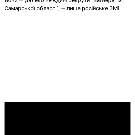
Вони — далеко не єдині рекрути "Вагнера" ​​із
Самарської області", — пише російське ЗМІ.