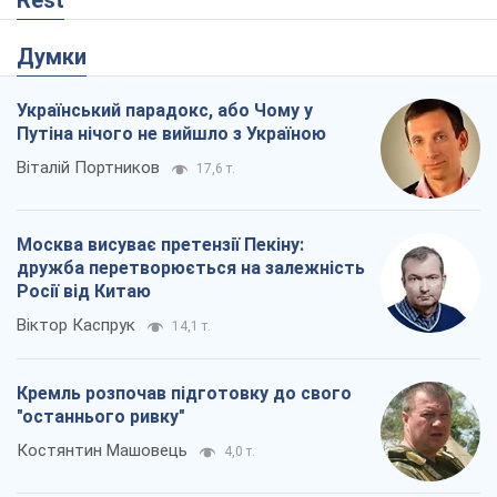
Rest
Думки
Український парадокс, або Чому у
Путіна нічого не вийшло з Україною
Віталій Портников
17,6 т.
Москва висуває претензії Пекіну:
дружба перетворюється на залежність
Росії від Китаю
Віктор Каспрук
14,1 т.
Кремль розпочав підготовку до свого
"останнього ривку"
Костянтин Машовець
4,0 т.