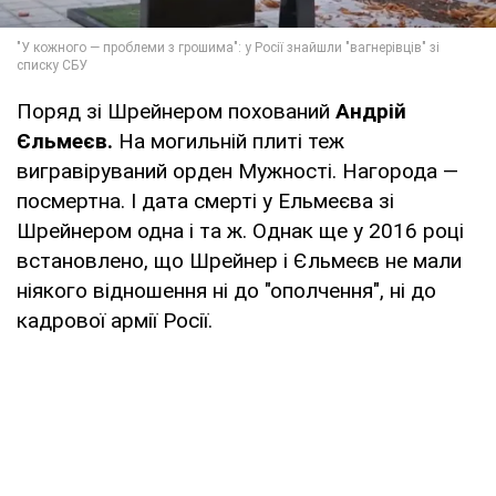
Поряд зі Шрейнером похований
Андрій
Єльмеєв.
На могильній плиті теж
вигравіруваний орден Мужності. Нагорода —
посмертна. І дата смерті у Ельмеєва зі
Шрейнером одна і та ж. Однак ще у 2016 році
встановлено, що Шрейнер і Єльмеєв не мали
ніякого відношення ні до "ополчення", ні до
кадрової армії Росії.