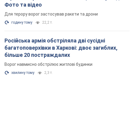
просив кошти та де поселився
Як працює особлива соціальна гарантія та хто нею
користується
3 години тому
47,4 т.
Армія Росії здійснила масовану атаку на Одесу:
горіла історична частина міста, є постраждалі.
Фото та відео
Для терору ворог застосував ракети та дрони
годину тому
22,2 т.
Російська армія обстріляла дві сусідні
багатоповерхівки в Харкові: двоє загиблих,
більше 20 постраждалих
Ворог навмисно обстрілює житлові будинки
хвилину тому
2,3 т.