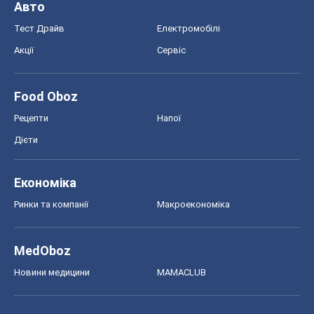
Моя школа
ГДЗ
Підручники
Онлайн уроки
ДПА
ЗНО
НМТ
СНД посібники
Авто
Тест Драйв
Електромобілі
Акції
Сервіс
Food Oboz
Рецепти
Напої
Дієти
Економіка