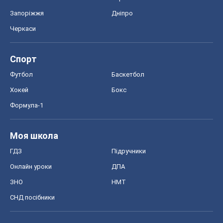
Світ
Розслідування
Блоги
Суспільство
Регіони України
Київ
Харків
Запоріжжя
Дніпро
Черкаси
Спорт
Футбол
Баскетбол
Хокей
Бокс
Формула-1