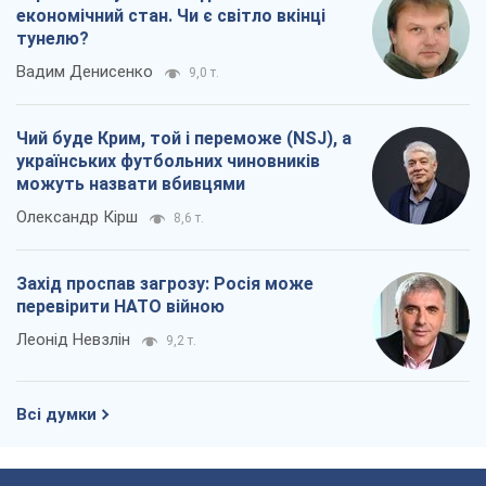
Коли закінчиться війна?
Юрій Хрістензен
11,2 т.
Україна вступила в надзвичайний
економічний стан. Чи є світло вкінці
тунелю?
Вадим Денисенко
9,0 т.
Чий буде Крим, той і переможе (NSJ), а
українських футбольних чиновників
можуть назвати вбивцями
Олександр Кірш
8,6 т.
Захід проспав загрозу: Росія може