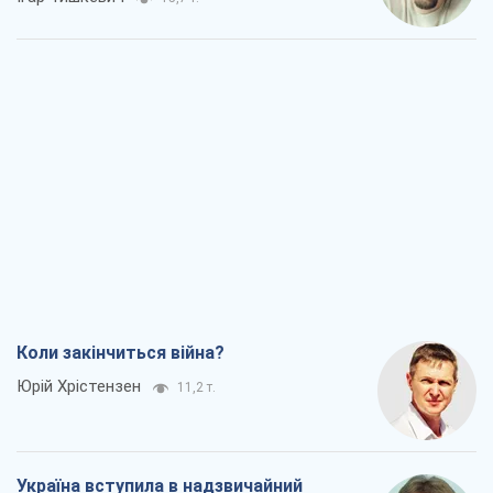
Мінськ готується до функціонування в
умовах масштабної воєнної кризи
Олександр Левченко
18,5 т.
Ні зброї, ні людей: як Лукашенко будує
нову армію
Ігар Тишкевич
15,7 т.