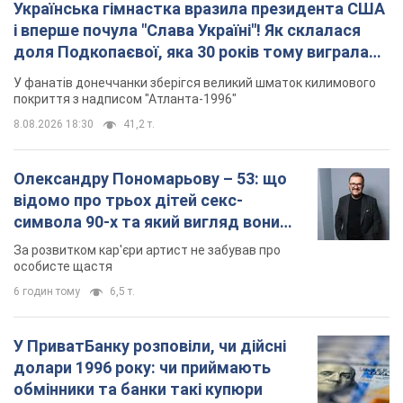
Українська гімнастка вразила президента США
і вперше почула "Слава Україні"! Як склалася
доля Подкопаєвої, яка 30 років тому виграла
"золото" Олімпіади
У фанатів донеччанки зберігся великий шматок килимового
покриття з надписом "Атланта-1996"
8.08.2026 18:30
41,2 т.
Олександру Пономарьову – 53: що
відомо про трьох дітей секс-
символа 90-х та який вигляд вони