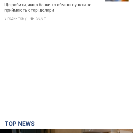
мають
За розвитком кар'єри артист не забував про
особисте щастя
6 годин тому
6,5 т.
У ПриватБанку розповіли, чи дійсні
долари 1996 року: чи приймають
обмінники та банки такі купюри
Що робити, якщо банки та обмінні пункти не
приймають старі долари
8 годин тому
56,6 т.