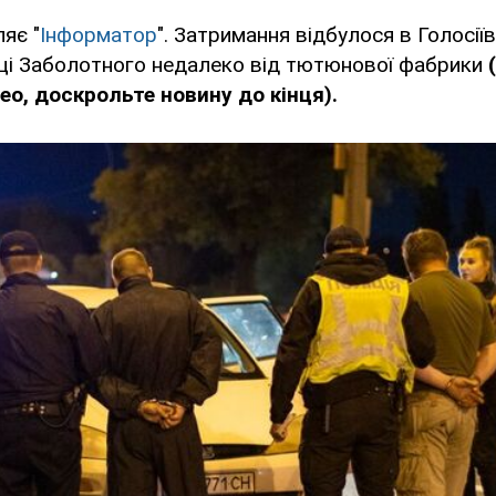
яє "
Інформатор
". Затримання відбулося в Голосії
иці Заболотного недалеко від тютюнової фабрики
ео, доскрольте новину до кінця).