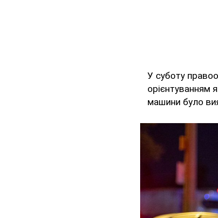
У суботу правоо
орієнтуванням як
машини було вия