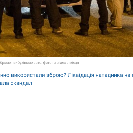
нно використали зброю? Ліквідація нападника на 
кала скандал