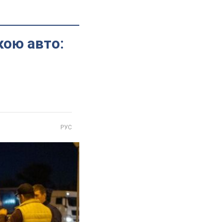
кою авто:
РУС