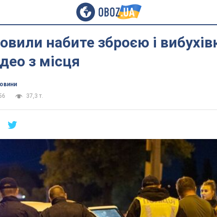
ловили набите зброєю і вибухів
ідео з місця
новини
56
37,3 т.