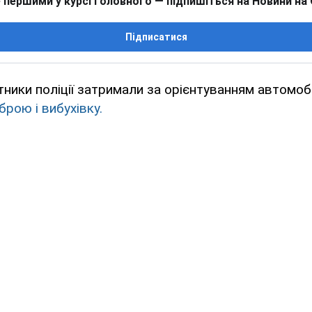
 першими у курсі головного — підпишіться на Новини на
Підписатися
ітники поліції затримали за орієнтуванням автомобі
брою і вибухівку.