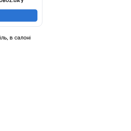
 OBOZ.UA у
ль, в салоні