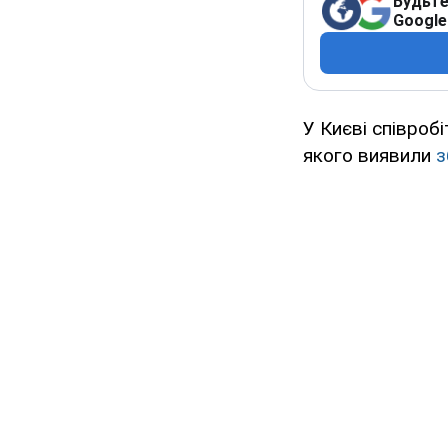
Будьте
Google
У Києві співроб
якого виявили
з