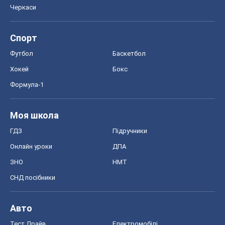
Черкаси
Спорт
Футбол
Баскетбол
Хокей
Бокс
Формула-1
Моя школа
ГДЗ
Підручники
Онлайн уроки
ДПА
ЗНО
НМТ
СНД посібники
Авто
Тест Драйв
Електромобілі