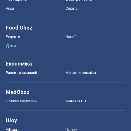
Акції
Сервіс
Food Oboz
Рецепти
Напої
Дієти
Економіка
Ринки та компанії
Макроекономіка
MedOboz
Новини медицини
MAMACLUB
Шоу
Афіша
Плітки