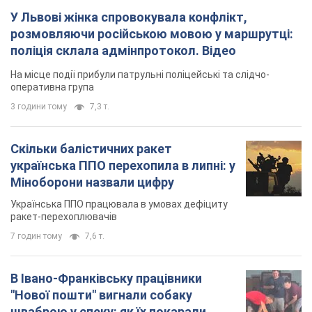
У Львові жінка спровокувала конфлікт,
розмовляючи російською мовою у маршрутці:
поліція склала адмінпротокол. Відео
На місце події прибули патрульні поліцейські та слідчо-
оперативна група
3 години тому
7,3 т.
Скільки балістичних ракет
українська ППО перехопила в липні: у
Міноборони назвали цифру
Українська ППО працювала в умовах дефіциту
ракет-перехоплювачів
7 годин тому
7,6 т.
В Івано-Франківську працівники
"Нової пошти" вигнали собаку
шваброю у спеку: як їх покарали.