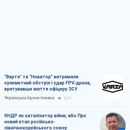
"Варта" та "Новатор" витримали
кулеметний обстріл і удар FPV-дрона,
врятувавши життя офіцеру ЗСУ
Українська Бронетехніка
2,3 т.
КНДР як каталізатор війни, або Про
новий етап російсько-
північнокорейського союзу