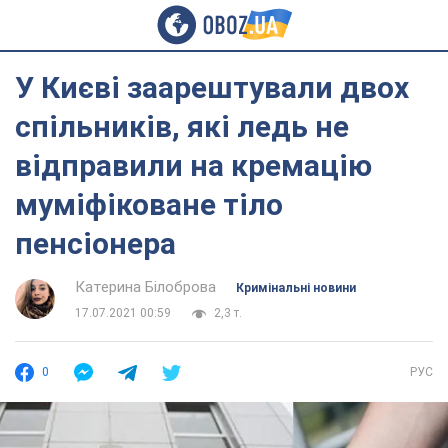
У Києві заарештували двох
спільників, які ледь не
відправили на кремацію
муміфіковане тіло
пенсіонера
Катерина Білоброва
Кримінальні новини
17.07.2021 00:59
2,3 т.
0
РУС