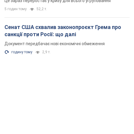
Це зараз переростає у кризу для всього угруповання
5 годин тому
52,2 т.
Сенат США схвалив законопроєкт Грема про
санкції проти Росії: що далі
Документ передбачає нові економічні обмеження
годину тому
2,9 т.