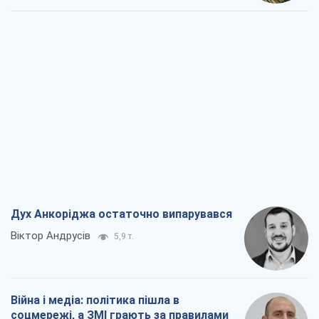
Дух Анкоріджа остаточно випарувався
Віктор Андрусів
5,9 т.
Війна і медіа: політика пішла в
соцмережі, а ЗМІ грають за правилами
ютуб
Павло Казарін
3,1 т.
У полоні власних міфів: як
Костянтинівка стала головною
ідеологічною пасткою для російських
окупантів
Дмитро Снєгирьов
6,5 т.
Рекрутинг: оновлений і, схоже,