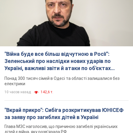
Понад 300 тисяч сімей в Одесі та області залишалися без
електрики
10 часов назад
142,6 т.
"Вкрай прикро": Сибіга розкритикував ЮНІСЕФ
за заяву про загиблих дітей в Україні
Глава МЗС наголосив, що причиною загибелі українських
дітей є війна, яку розв'язала РФ
8 часов назад
9,1 т.
"Суттєві руйнування": Росія завдала
масованого удару по видобувних активах і
буровому майданчику "Укрнафти"
Проти видобувної інфраструктури ворог застосував десятки
БПЛА
9 часов назад
7,7 т.