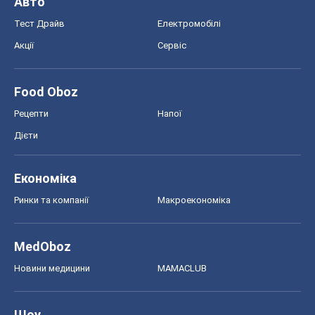
Ринки та компанії
Макроекономіка
MedOboz
Новини медицини
MAMACLUB
Шоу
Афіша
Плітки
Краса
Мода
Жіночий журнал