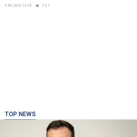
TOP NEWS
"Війна буде все більш відчутною в Росії":
Зеленський про наслідки нових ударів по
Україні, важливі звіти й атаки по об'єктах
ворога. Відео