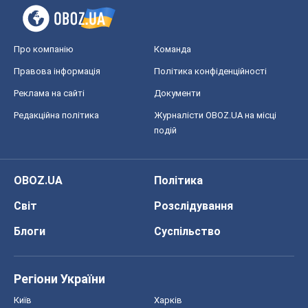
OBOZ.UA
Політика
Світ
Розслідування
Блоги
Суспільство
Регіони України
Київ
Харків
Запоріжжя
Дніпро
Черкаси
Спорт
Футбол
Баскетбол
Хокей
Бокс
Формула-1