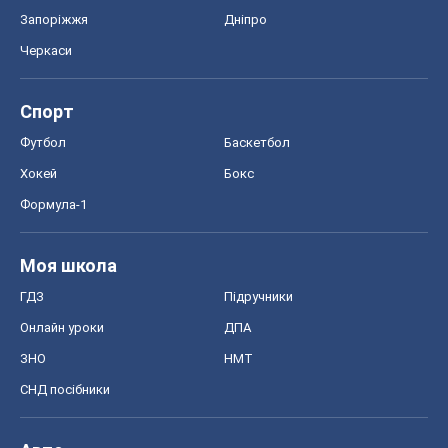
Моя школа
ГДЗ
Підручники
Онлайн уроки
ДПА
ЗНО
НМТ
СНД посібники
Авто
Тест Драйв
Електромобілі
Акції
Сервіс
Food Oboz
Рецепти
Напої
Дієти
Економіка