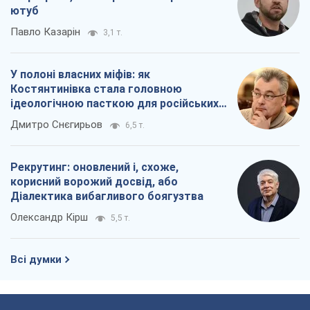
корисний ворожий досвід, або
Діалектика вибагливого боягузтва
Олександр Кірш
5,5 т.
Всі думки
Про компанію
Команда
Правова інформація
Політика конфіденційності
Реклама на сайті
Документи
Редакційна політика
Журналісти OBOZ.UA на місці
подій