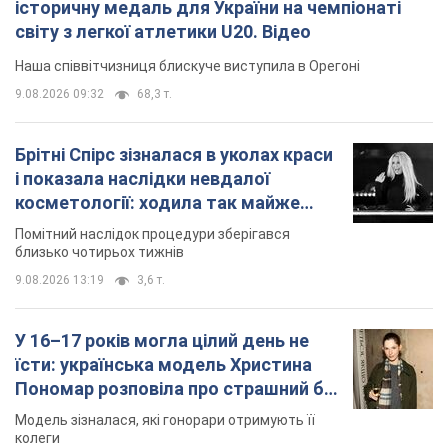
9.08.2026 13:19
3,6 т.
У 16–17 років могла цілий день не
їсти: українська модель Христина
Пономар розповіла про страшний бік
модельної кар’єри
Модель зізналася, які гонорари отримують її
колеги
9.08.2026 16:25
7,6 т.