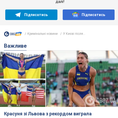
Красуня зі Львова з рекордом виграла
історичну медаль для України на чемпіонаті
світу з легкої атлетики U20. Відео
Наша співвітчизниця блискуче виступила в Орегоні
9.08.2026 09:32
68,3 т.
Брітні Спірс зізналася в уколах краси
і показала наслідки невдалої
косметології: ходила так майже
місяць
Помітний наслідок процедури зберігався
близько чотирьох тижнів