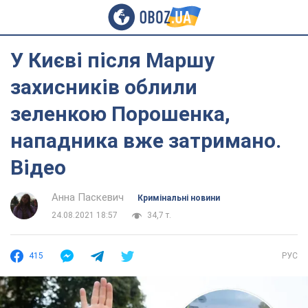
У Києві після Маршу
захисників облили
зеленкою Порошенка,
нападника вже затримано.
Відео
Анна Паскевич
Кримінальні новини
24.08.2021 18:57
34,7 т.
415
РУС