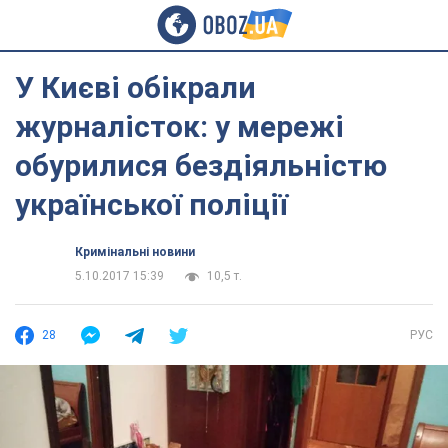
У Києві обікрали
журналісток: у мережі
обурилися бездіяльністю
української поліції
Кримінальні новини
5.10.2017 15:39
10,5 т.
28
РУС