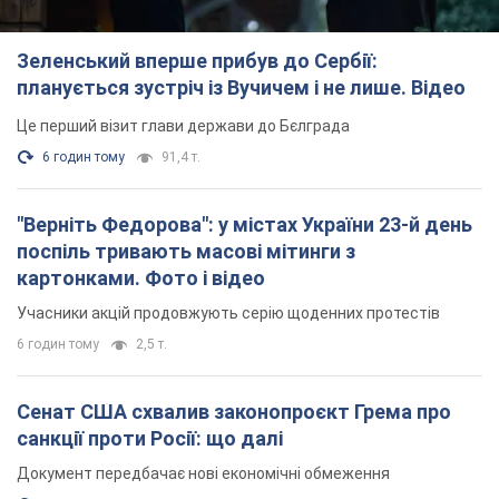
Зеленський вперше прибув до Сербії:
планується зустріч із Вучичем і не лише. Відео
Це перший візит глави держави до Бєлграда
6 годин тому
91,4 т.
"Верніть Федорова": у містах України 23-й день
поспіль тривають масові мітинги з
картонками. Фото і відео
Учасники акцій продовжують серію щоденних протестів
6 годин тому
2,5 т.
Сенат США схвалив законопроєкт Грема про
санкції проти Росії: що далі
Документ передбачає нові економічні обмеження