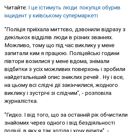
Читайте:
І це їстимуть люди: покупця обурив
інцидент у київському супермаркеті
"Поліція приїхала миттєво, дзвонили відразу з
декількох відділів люди в різних званнях.
Можливо, тому що під час виклику у мене
запитали ким я працюю. Поліцейські години
півтори возилися у мене вдома, знімали
відбитки з усіх можливих поверхонь і зробили
найдетальніший опис зниклих речей . Ну і все,
на цьому всі слідчі дії закінчилися, жодного
виклику і зустрічі зі слідчим", - розповіла
журналістка.
"Гидко. І від того, що за останній рік обчистили
знайомих через одного і від бездіяльності
поліції, в яку я так хотіла і хочу вірити", -