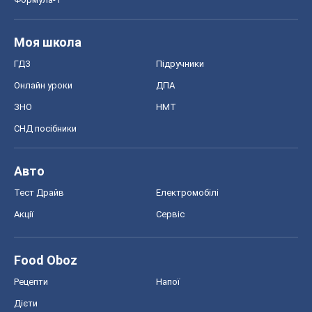
Моя школа
ГДЗ
Підручники
Онлайн уроки
ДПА
ЗНО
НМТ
СНД посібники
Авто
Тест Драйв
Електромобілі
Акції
Сервіс
Food Oboz
Рецепти
Напої
Дієти