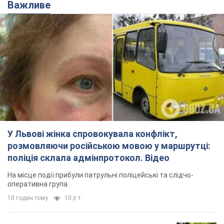
Важливе
У Львові жінка спровокувала конфлікт,
розмовляючи російською мовою у маршрутці:
поліція склала адмінпротокол. Відео
На місце події прибули патрульні поліцейські та слідчо-
оперативна група
10 годин тому
10,6 т.