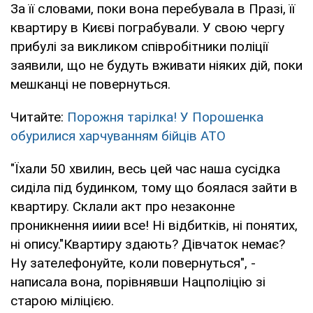
За її словами, поки вона перебувала в Празі, її
квартиру в Києві пограбували. У свою чергу
прибулі за викликом співробітники поліції
заявили, що не будуть вживати ніяких дій, поки
мешканці не повернуться.
Читайте:
Порожня тарілка! У Порошенка
обурилися харчуванням бійців АТО
"Їхали 50 хвилин, весь цей час наша сусідка
сиділа під будинком, тому що боялася зайти в
квартиру. Склали акт про незаконне
проникнення ииии все! Ні відбитків, ні понятих,
ні опису."Квартиру здають? Дівчаток немає?
Ну зателефонуйте, коли повернуться", -
написала вона, порівнявши Нацполіцію зі
старою міліцією.