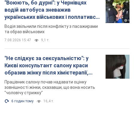
"Воюють, бо дурні": у Чернівцях
водій автобуса зневажив
українських військових і поплатився.
Відео
Водія звільнили після конфлікту з пасажирами
та образ військових
7.08.2026 15:47
9,1 т.
"Не слідкує за сексуальністю": у
Києві консультант салону краси
образив жінку після хімієтерапії,
розгорівся скандал. Фото
Працівник салону почав надавати оцінку
зовнішності жінки, сказавши, що вона носить
"чоловічу стрижку"
6 годин тому
16,4 т.