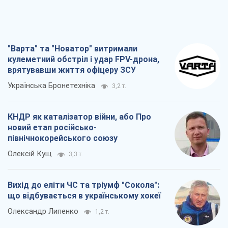
"Варта" та "Новатор" витримали
кулеметний обстріл і удар FPV-дрона,
врятувавши життя офіцеру ЗСУ
Українська Бронетехніка
3,2 т.
КНДР як каталізатор війни, або Про
новий етап російсько-
північнокорейського союзу
Олексій Кущ
3,3 т.
Вихід до еліти ЧС та тріумф "Сокола":
що відбувається в українському хокеї
Олександр Липенко
1,2 т.