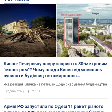
Києво-Печерську лавру закриють 80-метровим
"монстром"? Чому влада Києва відмовилась
зупиняти будівництво хмарочоса
"московського вірянина"
Яка реакція Кличка на петицію щодо скасування будівництва
3 години тому
27,0 т.
Армія РФ запустила по Одесі 11 ракет різного