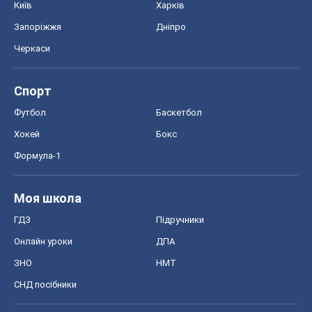
Київ
Харків
Запоріжжя
Дніпро
Черкаси
Спорт
Футбол
Баскетбол
Хокей
Бокс
Формула-1
Моя школа
ГДЗ
Підручники
Онлайн уроки
ДПА
ЗНО
НМТ
СНД посібники