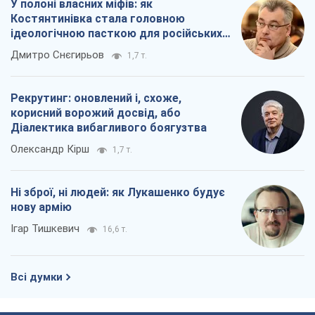
У полоні власних міфів: як
Костянтинівка стала головною
ідеологічною пасткою для російських
окупантів
Дмитро Снєгирьов
1,7 т.
Рекрутинг: оновлений і, схоже,
корисний ворожий досвід, або
Діалектика вибагливого боягузтва
Олександр Кірш
1,7 т.
Ні зброї, ні людей: як Лукашенко будує
нову армію
Ігар Тишкевич
16,6 т.
Всі думки