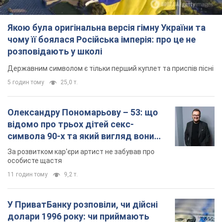
Якою була оригінальна версія гімну України та
чому її боялася Російська імперія: про це не
розповідають у школі
Державним символом є тільки перший куплет та приспів пісні
5 годин тому
25,0 т.
Олександру Пономарьову – 53: що
відомо про трьох дітей секс-
символа 90-х та який вигляд вони
мають
За розвитком кар'єри артист не забував про
особисте щастя
11 годин тому
9,2 т.
У ПриватБанку розповіли, чи дійсні
долари 1996 року: чи приймають