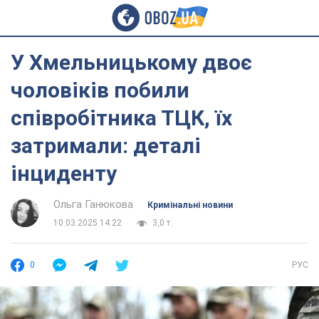
У Хмельницькому двоє
чоловіків побили
співробітника ТЦК, їх
затримали: деталі
інциденту
Ольга Ганюкова
Кримінальні новини
10.03.2025 14:22
3,0 т.
0
РУС