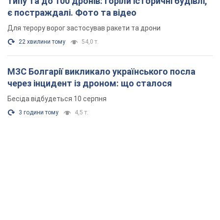
типу та до 100 дронів: горіли історичні будівлі,
є постраждалі. Фото та відео
Для терору ворог застосував ракети та дрони
22 хвилини тому
54,0 т.
МЗС Болгарії викликало українського посла
через інцидент із дроном: що сталося
Бесіда відбудеться 10 серпня
3 години тому
4,5 т.