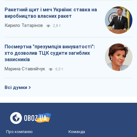
Ракетний щит і меч України: ставка на
виробництво власних ракет
Кирило Татарінов
2,8 т.
Посмертна "презумпція винуватості":
хто дозволив ТЦК судити загиблих
захисників
Марина Ставнійчук
6,5 т.
Всі думки
Про компанію
Команда