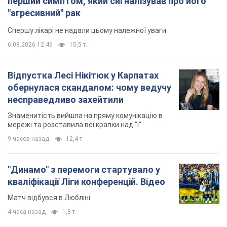
перший симптом, який сигналізував про його
"агресивний" рак
Спершу лікарі не надали цьому належної уваги
6.08.2026 12:46
15,5 т.
Відпустка Лесі Нікітюк у Карпатах
обернулася скандалом: чому ведучу
несправедливо захейтили
Знаменитість вийшла на пряму комунікацію в
мережі та розставила всі крапки над "і"
9 часов назад
12,4 т.
"Динамо" з перемоги стартувало у
кваліфікації Ліги конференцій. Відео
Матч відбувся в Любліні
4 часа назад
1,8 т.