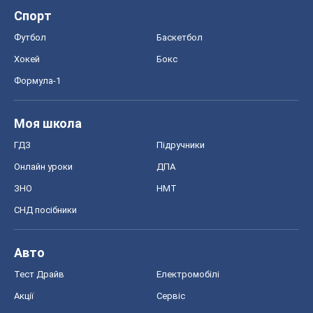
Спорт
Футбол
Баскетбол
Хокей
Бокс
Формула-1
Моя школа
ГДЗ
Підручники
Онлайн уроки
ДПА
ЗНО
НМТ
СНД посібники
Авто
Тест Драйв
Електромобілі
Акції
Сервіс