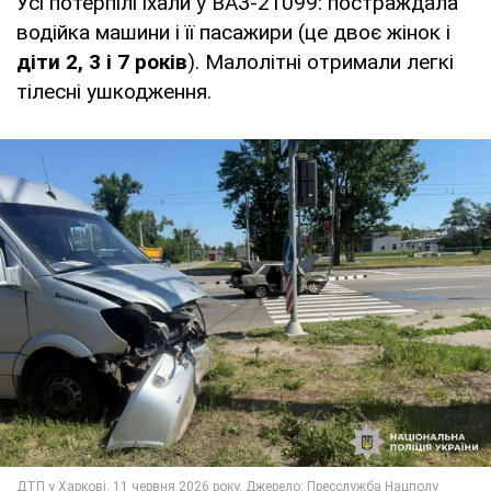
Усі потерпілі їхали у ВАЗ-21099: постраждала
водійка машини і її пасажири (це двоє жінок і
діти 2, 3 і 7 років
). Малолітні отримали легкі
тілесні ушкодження.