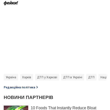
фейки!
Україна
Харків
ДТП у Харкові
ДТП в Україні
ДТП
Націон
Редакційна політика