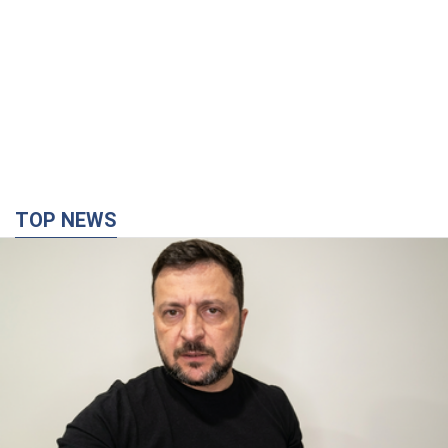
"Війна буде все більш відчутною в Росії":
Зеленський про наслідки нових ударів по
Україні, важливі звіти й атаки по об'єктах
ворога. Відео
Понад 300 тисяч сімей в Одесі та області залишалися без
електрики
10 часов назад
136,3 т.
"Вкрай прикро": Сибіга розкритикував ЮНІСЕФ
за заяву про загиблих дітей в Україні
Глава МЗС наголосив, що причиною загибелі українських