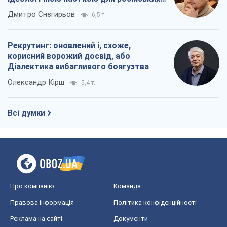
Про компанію
Команда
Правова інформація
Політика конфіденційності
Реклама на сайті
Документи
Редакційна політика
Журналісти OBOZ.UA на місці
подій
OBOZ.UA
Політика
Світ
Розслідування
Блоги
Суспільство
Регіони України