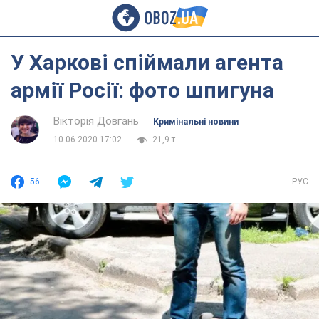
У Харкові спіймали агента
армії Росії: фото шпигуна
Вікторія Довгань
Кримінальні новини
10.06.2020 17:02
21,9 т.
56
РУС