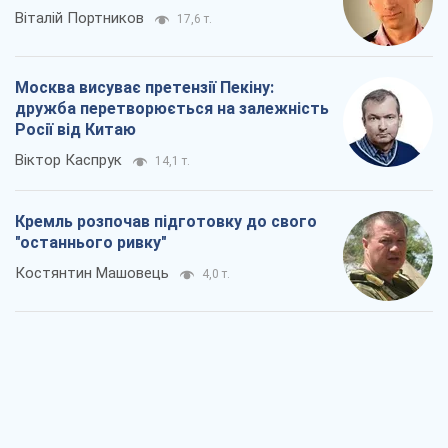
Дух Анкоріджа остаточно випарувався
Віктор Андрусів
5,8 т.
Війна і медіа: політика пішла в