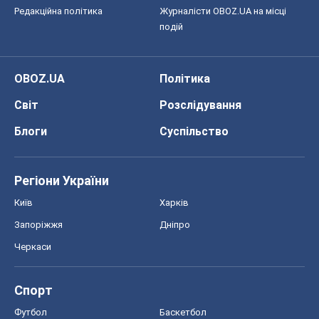
Київ
Харків
Запоріжжя
Дніпро
Черкаси
Спорт
Футбол
Баскетбол
Хокей
Бокс
Формула-1
Моя школа
ГДЗ
Підручники
Онлайн уроки
ДПА
ЗНО
НМТ
СНД посібники