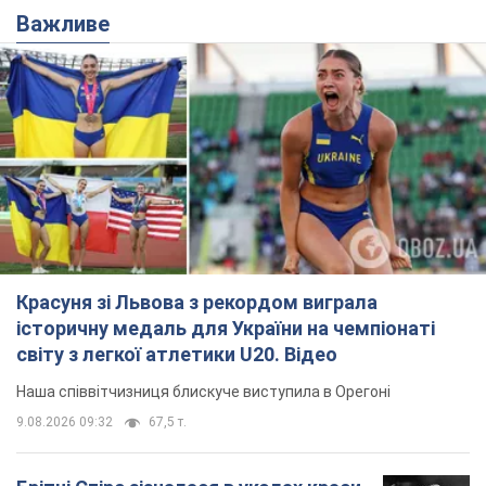
Красуня зі Львова з рекордом виграла
історичну медаль для України на чемпіонаті
світу з легкої атлетики U20. Відео
Наша співвітчизниця блискуче виступила в Орегоні
9.08.2026 09:32
67,5 т.
Брітні Спірс зізналася в уколах краси
і показала наслідки невдалої
косметології: ходила так майже
місяць
Помітний наслідок процедури зберігався
близько чотирьох тижнів
9.08.2026 13:19
3,5 т.
У 16–17 років могла цілий день не
їсти: українська модель Христина
Пономар розповіла про страшний бік
модельної кар’єри
Модель зізналася, які гонорари отримують її