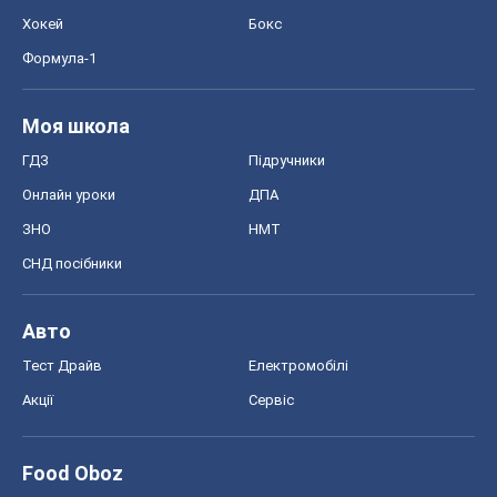
Авто
Тест Драйв
Електромобілі
Акції
Сервіс
Food Oboz
Рецепти
Напої
Дієти
Економіка
Ринки та компанії
Макроекономіка
MedOboz
Новини медицини
MAMACLUB