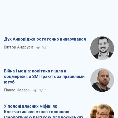
соцмережі, а ЗМІ грають за правилами
ютуб
Павло Казарін
3,1 т.
У полоні власних міфів: як
Костянтинівка стала головною
ідеологічною пасткою для російських
окупантів
Дмитро Снєгирьов
6,5 т.
Рекрутинг: оновлений і, схоже,
корисний ворожий досвід, або
Діалектика вибагливого боягузтва
Олександр Кірш
5,4 т.
Всі думки