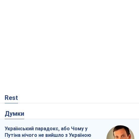
Rest
Думки
Український парадокс, або Чому у
Путіна нічого не вийшло з Україною
Віталій Портников
17,6 т.
Москва висуває претензії Пекіну:
дружба перетворюється на залежність
Росії від Китаю
Віктор Каспрук
14,1 т.
Кремль розпочав підготовку до свого
"останнього ривку"
Костянтин Машовець
4,0 т.