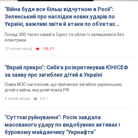
дітей є війна, яку розв'язала РФ
8 часов назад
8,6 т.
"Суттєві руйнування": Росія завдала
масованого удару по видобувних активах і
буровому майданчику "Укрнафти"
Проти видобувної інфраструктури ворог застосував десятки
БПЛА
9 часов назад
7,1 т.