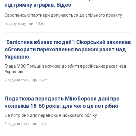
підтримку аграріїв. Відео
Європейські партнери долучаються до спільного проєкту
годину тому
14,6 т.
"Балістика вбиває людей": Сікорський закликав
обговорити перехоплення ворожих ракет над
Україною
Глава МЗС Польщі закликав до збиття російських ракет над
Україною
2 години тому
3,4 т.
Податкова передасть Міноборони дані про
чоловіків 18-60 років: для чого це потрібно
Це потрібно для перевірки військового обліку
3 години тому
14,4 т.