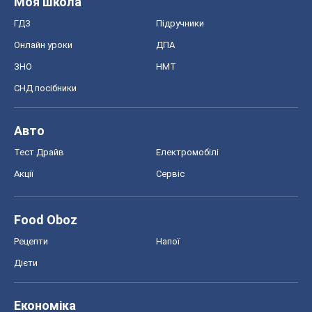
Моя школа
ГДЗ
Підручники
Онлайн уроки
ДПА
ЗНО
НМТ
СНД посібники
Авто
Тест Драйв
Електромобілі
Акції
Сервіс
Food Oboz
Рецепти
Напої
Дієти
Економіка