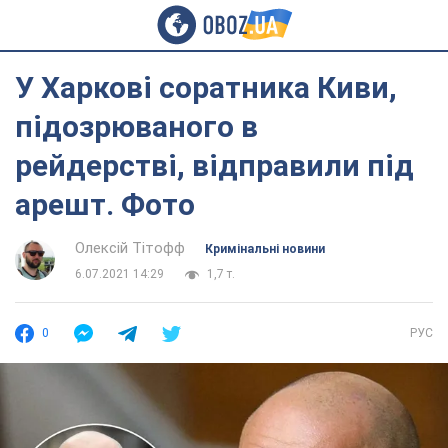
У Харкові соратника Киви,
підозрюваного в
рейдерстві, відправили під
арешт. Фото
Олексій Тітофф
Кримінальні новини
6.07.2021 14:29
1,7 т.
0
РУС