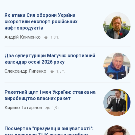
Як атаки Сил оборони України
скоротили експорт російських
нафтопродуктів
Андрій Клименко
1,3 т.
Два супертурніри Магучіх: спортивний
календар осені 2026 року
Олександр Липенко
1,5 т.
Ракетний щит і меч України: ставка на
виробництво власних ракет
Кирило Татарінов
1,9 т.
Посмертна "презумпція винуватості":
хто дозволив ТЦК судити загиблих