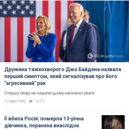
Дружина тяжкохворого Джо Байдена назвала
перший симптом, який сигналізував про його
"агресивний" рак
Спершу лікарі не надали цьому належної уваги
9 годин тому
12,7 т.
Її вбила Росія: померла 13-річна
дівчинка, поранена внаслідок