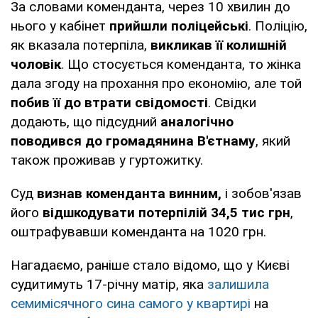
За словами коменданта, через 10 хвилин до
нього у кабінет
прийшли поліцейські
. Поліцію,
як вказала потерпіла,
викликав її колишній
чоловік
. Що стосується коменданта, то жінка
дала згоду на прохання про економію, але той
побив її до втрати свідомості
. Свідки
додають, що підсудний
аналогічно
поводився до громадянина В'єтнаму
, який
також проживав у гуртожитку.
Суд
визнав коменданта винним,
і зобов'язав
його
відшкодувати потерпілій 34,5 тис грн
,
оштрафувавши коменданта на 1020 грн.
Нагадаємо, раніше стало відомо, що у Києві
судитимуть 17-річну матір, яка
залишила
семимісячного сина самого у квартирі
на