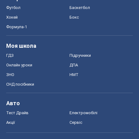
Футбол
Баскетбол
Хокей
Бокс
Формула-1
Моя школа
ГДЗ
Підручники
Онлайн уроки
ДПА
ЗНО
НМТ
СНД посібники
Авто
Тест Драйв
Електромобілі
Акції
Сервіс