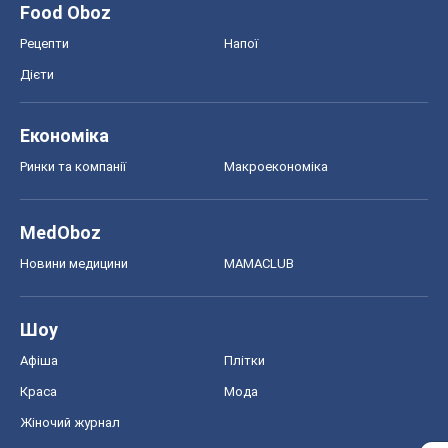
Food Oboz
Рецепти
Напої
Дієти
Економіка
Ринки та компанії
Макроекономіка
MedOboz
Новини медицини
MAMACLUB
Шоу
Афіша
Плітки
Краса
Мода
Жіночий журнал