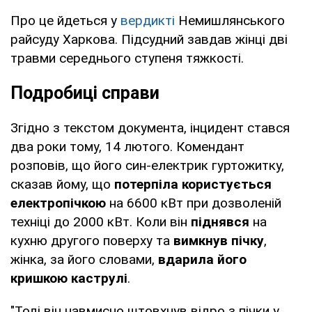
Про це йдеться у
вердикті
Немишлянського
райсуду Харкова. Підсудний завдав жінці дві
травми середнього ступеня тяжкості.
Подробиці справи
Згідно з текстом документа, інцидент стався
два роки тому, 14 лютого. Комендант
розповів, що його син-електрик гуртожитку,
сказав йому, що
потерпіла користується
електропічкою
на 6600 кВт при дозволеній
техніці до 2000 кВт. Коли він
піднявся
на
кухню другого поверху та
вимкнув пічку
,
жінка, за його словами,
вдарила його
кришкою каструлі
.
"Тоді він навмисно штовхнув відро з пічки у