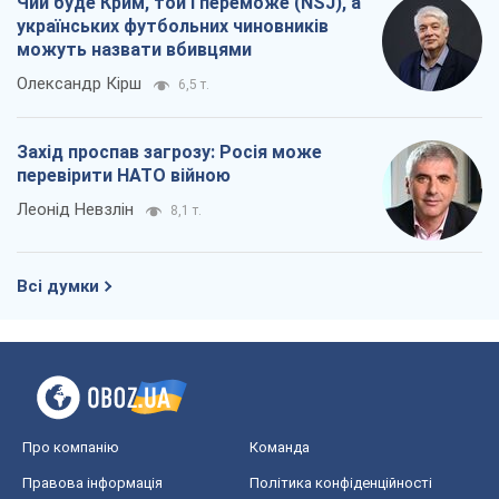
Чий буде Крим, той і переможе (NSJ), а
українських футбольних чиновників
можуть назвати вбивцями
Олександр Кірш
6,5 т.
Захід проспав загрозу: Росія може
перевірити НАТО війною
Леонід Невзлін
8,1 т.
Всі думки
Про компанію
Команда
Правова інформація
Політика конфіденційності