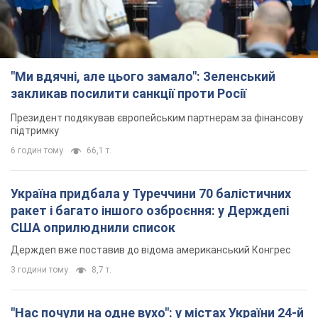
"Ми вдячні, але цього замало": Зеленський
закликав посилити санкції проти Росії
Президент подякував європейським партнерам за фінансову
підтримку
6 годин тому
66,1 т.
Україна придбала у Туреччини 70 балістичних
ракет і багато іншого озброєння: у Держдепі
США оприлюднили список
Держдеп вже поставив до відома американський Конгрес
3 години тому
8,7 т.
"Нас почули на одне вухо": у містах України 24-й