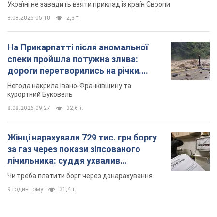
Україні не завадить взяти приклад із країн Європи
8.08.2026 05:10
2,3 т.
На Прикарпатті після аномальної
спеки пройшла потужна злива:
дороги перетворились на річки.
Відео
Негода накрила Івано-Франківщину та
курортний Буковель
8.08.2026 09:27
32,6 т.
Жінці нарахували 729 тис. грн боргу
за газ через покази зіпсованого
лічильника: суддя ухвалив
неочікуване рішення
Чи треба платити борг через донарахування
9 годин тому
31,4 т.