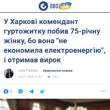
У Харкові комендант
гуртожитку побив 75-річну
жінку, бо вона "не
економила електроенергію",
і отримав вирок
Ілля Рябінін
Кримінальні новини
14.11.2025 15:57
9,8 т.
0
РУС