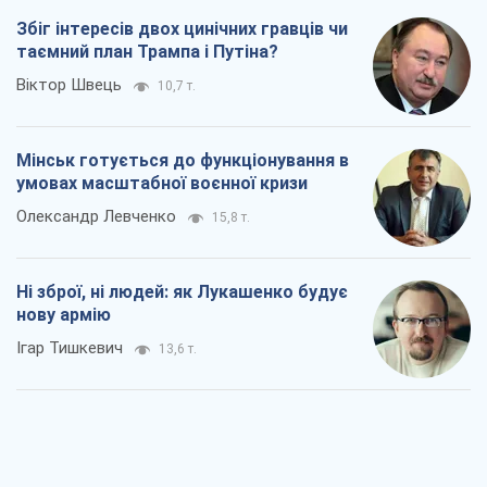
Збіг інтересів двох цинічних гравців чи
таємний план Трампа і Путіна?
Віктор Швець
10,7 т.
Мінськ готується до функціонування в
умовах масштабної воєнної кризи
Олександр Левченко
15,8 т.
Ні зброї, ні людей: як Лукашенко будує
нову армію
Ігар Тишкевич
13,6 т.