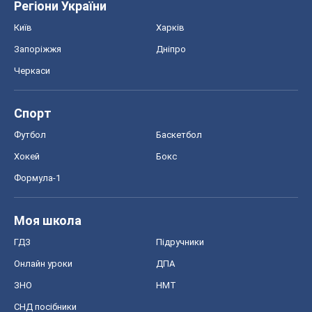
Регіони України
Київ
Харків
Запоріжжя
Дніпро
Черкаси
Спорт
Футбол
Баскетбол
Хокей
Бокс
Формула-1
Моя школа
ГДЗ
Підручники
Онлайн уроки
ДПА
ЗНО
НМТ
СНД посібники