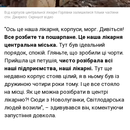
"Ось це наша лікарня, корпуси, морг. Дивіться!
Все розбите та пошарпане. Це наша лікарня
центральна міська.
Тут був ідеальний
порядок, спокій. Гляньте, що зробили ці чорти.
Прийшла ця петушія,
чисто розібрала всі
наші підприємства, наші лікарні.
Тут ще
недавно корпус стояв цілий, я в ньому був із
дружиною чотири роки тому. І це все стояло
на місці. Як це можна розібрати в центрі
лікарню?! Сюди з Новолуганки, Світлодарська
людей возили", – здивувався він, коментуючи
запустіння довкола.