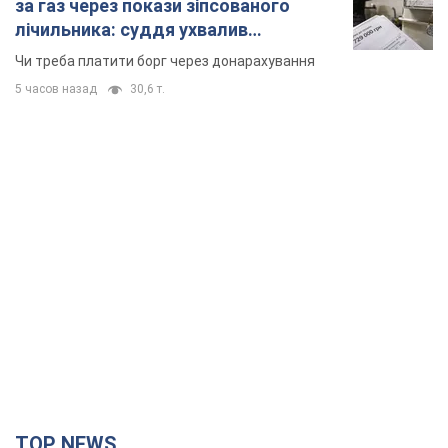
за газ через покази зіпсованого
лічильника: суддя ухвалив
неочікуване рішення
Чи треба платити борг через донарахування
5 часов назад
30,6 т.
TOP NEWS