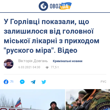
У Горлівці показали, що
залишилося від головної
міської лікарні з приходом
"руского міра". Відео
Вікторія Довгань
Кримінальні новини
6.03.2021 04:30
77,5 т.
71
РУС