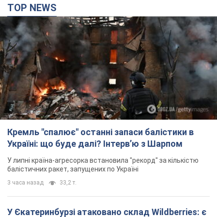
TOP NEWS
Кремль "спалює" останні запаси балістики в
Україні: що буде далі? Інтерв’ю з Шарпом
У липні країна-агресорка встановила "рекорд" за кількістю
балістичних ракет, запущених по Україні
3 часа назад
33,2 т.
У Єкатеринбурзі атаковано склад Wildberries: є