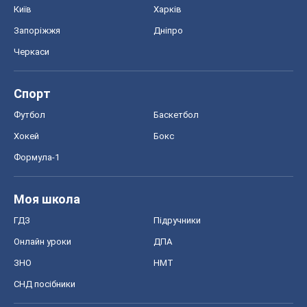
Київ
Харків
Запоріжжя
Дніпро
Черкаси
Спорт
Футбол
Баскетбол
Хокей
Бокс
Формула-1
Моя школа
ГДЗ
Підручники
Онлайн уроки
ДПА
ЗНО
НМТ
СНД посібники