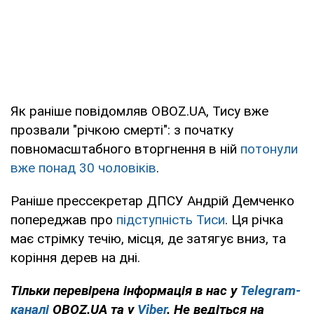
Як раніше повідомляв OBOZ.UA, Тису вже
прозвали "річкою смерті": з початку
повномасштабного вторгнення в ній
потонули
вже понад 30 чоловіків
.
Раніше прессекретар ДПСУ Андрій Демченко
попереджав про
підступність Тиси
. Ця річка
має стрімку течію, місця, де затягує вниз, та
коріння дерев на дні.
Тільки перевірена інформація в нас у
Telegram-
каналі
OBOZ.UA та у
Viber
. Не ведіться на