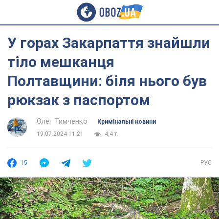
У горах Закарпаття знайшли
тіло мешканця
Полтавщини: біля нього був
рюкзак з паспортом
Олег Тимченко
Кримінальні новини
19.07.2024 11:21
4,4 т.
15
РУС