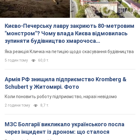
Києво-Печерську лавру закриють 80-метровим
"монстром"? Чому влада Києва відмовилась
зупиняти будівництво хмарочоса
"московського вірянина"
Яка реакція Кличка на петицію щодо скасування будівництва
5 годин тому
60,0 т.
Армія РФ знищила підприємство Kromberg &
Schubert у Житомирі. Фото
Коли поновить роботу підприємство, наразі невідомо
2 години тому
8,7 т.
МЗС Болгарії викликало українського посла
через інцидент із дроном: що сталося