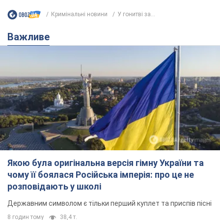
Кримінальні новини
У гонитві за...
Важливе
Якою була оригінальна версія гімну України та
чому її боялася Російська імперія: про це не
розповідають у школі
Державним символом є тільки перший куплет та приспів пісні
8 годин тому
38,4 т.