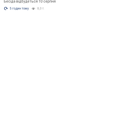
Бесіда відбудеться 10 серпня
5 годин тому
8,0 т.