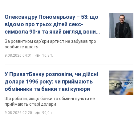
Олександру Пономарьову – 53: що
відомо про трьох дітей секс-
символа 90-х та який вигляд вони
мають
За розвитком кар'єри артист не забував про
особисте щастя
9.08.2026 04:01
10,3 т.
У ПриватБанку розповіли, чи дійсні
долари 1996 року: чи приймають
обмінники та банки такі купюри
Що робити, якщо банки та обмінні пункти не
приймають старі долари
9.08.2026 02:20
90,0 т.