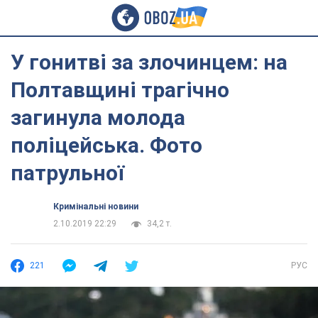
У гонитві за злочинцем: на
Полтавщині трагічно
загинула молода
поліцейська. Фото
патрульної
Кримінальні новини
2.10.2019 22:29
34,2 т.
221
РУС