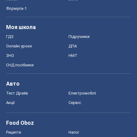
Формула-1
Моя школа
ГДЗ
Підручники
Онлайн уроки
ДПА
ЗНО
НМТ
СНД посібники
Авто
Тест Драйв
Електромобілі
Акції
Сервіс
Food Oboz
Рецепти
Напої