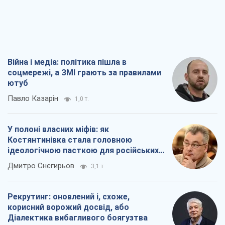
Війна і медіа: політика пішла в
соцмережі, а ЗМІ грають за правилами
ютуб
Павло Казарін
1,0 т.
У полоні власних міфів: як
Костянтинівка стала головною
ідеологічною пасткою для російських
окупантів
Дмитро Снєгирьов
3,1 т.
Рекрутинг: оновлений і, схоже,
корисний ворожий досвід, або
Діалектика вибагливого боягузтва