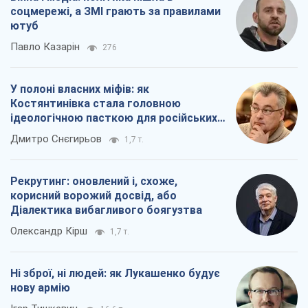
соцмережі, а ЗМІ грають за правилами
ютуб
Павло Казарін
276
У полоні власних міфів: як
Костянтинівка стала головною
ідеологічною пасткою для російських
окупантів
Дмитро Снєгирьов
1,7 т.
Рекрутинг: оновлений і, схоже,
корисний ворожий досвід, або
Діалектика вибагливого боягузтва
Олександр Кірш
1,7 т.
Ні зброї, ні людей: як Лукашенко будує
нову армію