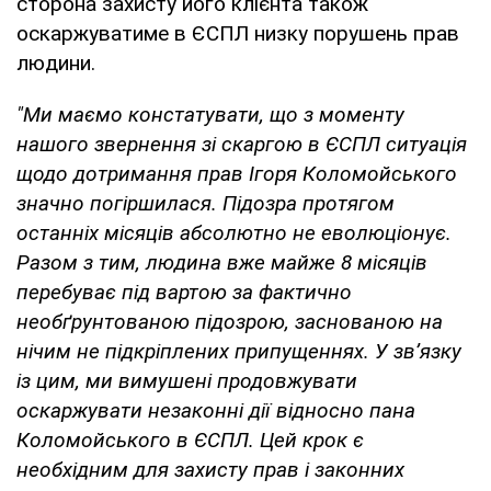
сторона захисту його клієнта також
оскаржуватиме в ЄСПЛ низку порушень прав
людини.
"Ми маємо констатувати, що з моменту
нашого звернення зі скаргою в ЄСПЛ ситуація
щодо дотримання прав Ігоря Коломойського
значно погіршилася. Підозра протягом
останніх місяців абсолютно не еволюціонує.
Разом з тим, людина вже майже 8 місяців
перебуває під вартою за фактично
необґрунтованою підозрою, заснованою на
нічим не підкріплених припущеннях. У зв’язку
із цим, ми вимушені продовжувати
оскаржувати незаконні дії відносно пана
Коломойського в ЄСПЛ. Цей крок є
необхідним для захисту прав і законних