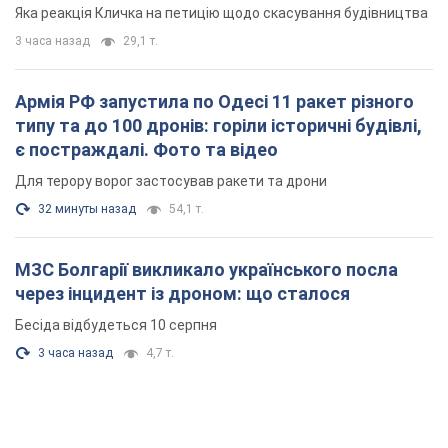
"московського вірянина"
Яка реакція Кличка на петицію щодо скасування будівництва
3 часа назад
29,1 т.
Армія РФ запустила по Одесі 11 ракет різного
типу та до 100 дронів: горіли історичні будівлі,
є постраждалі. Фото та відео
Для терору ворог застосував ракети та дрони
32 минуты назад
54,1 т.
МЗС Болгарії викликало українського посла
через інцидент із дроном: що сталося
Бесіда відбудеться 10 серпня
3 часа назад
4,7 т.