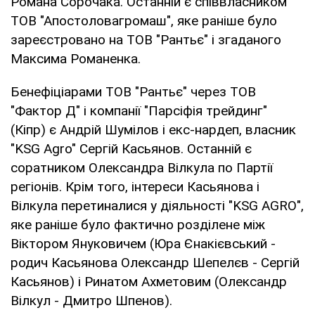
Романа Сорочака. Останній є співвласником
ТОВ "Апостоловагромаш", яке раніше було
зареєстровано на ТОВ "Рантьє" і згаданого
Максима Романенка.
Бенефіціарами ТОВ "Рантьє" через ТОВ
"Фактор Д" і компанії "Парсіфія трейдинг"
(Кіпр) є Андрій Шумілов і екс-нардеп, власник
"KSG Agro" Сергій Касьянов. Останній є
соратником Олександра Вілкула по Партії
регіонів. Крім того, інтереси Касьянова і
Вілкула перетиналися у діяльності "KSG AGRO",
яке раніше було фактично розділене між
Віктором Януковичем (Юра Єнакієвський -
родич Касьянова Олександр Шепелєв - Сергій
Касьянов) і Ринатом Ахметовим (Олександр
Вілкул - Дмитро Шпенов).