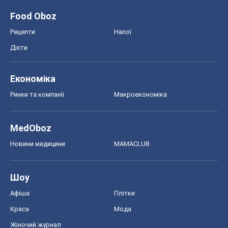
Food Oboz
Рецепти
Напої
Дієти
Економіка
Ринки та компанії
Макроекономіка
MedOboz
Новини медицини
MAMACLUB
Шоу
Афіша
Плітки
Краса
Мода
Жіночий журнал