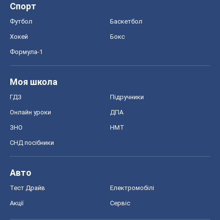
Спорт
Футбол
Баскетбол
Хокей
Бокс
Формула-1
Моя школа
ГДЗ
Підручники
Онлайн уроки
ДПА
ЗНО
НМТ
СНД посібники
Авто
Тест Драйв
Електромобілі
Акції
Сервіс