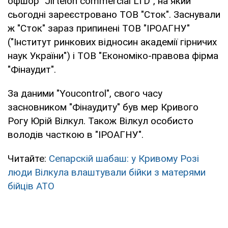
офшор "Jirtelon commercial LTD", на який
сьогодні зареєстровано ТОВ "Сток". Заснували
ж "Сток" зараз припинені ТОВ "ІРОАГНУ"
("Інститут ринкових відносин академії гірничих
наук України") і ТОВ "Економіко-правова фірма
"Фінаудит".
За даними "Youcontrol", свого часу
засновником "Фінаудиту" був мер Кривого
Рогу Юрій Вілкул. Також Вілкул особисто
володів часткою в "ІРОАГНУ".
Читайте:
Сепарскій шабаш: у Кривому Розі
люди Вілкула влаштували бійки з матерями
бійців АТО