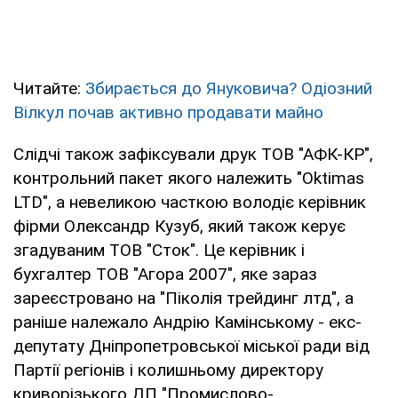
Читайте:
Збирається до Януковича? Одіозний
Вілкул почав активно продавати майно
Слідчі також зафіксували друк ТОВ "АФК-КР",
контрольний пакет якого належить "Oktimas
LTD", а невеликою часткою володіє керівник
фірми Олександр Кузуб, який також керує
згадуваним ТОВ "Сток". Це керівник і
бухгалтер ТОВ "Агора 2007", яке зараз
зареєстровано на "Піколія трейдинг лтд", а
раніше належало Андрію Камінському - екс-
депутату Дніпропетровської міської ради від
Партії регіонів і колишньому директору
криворізького ДП "Промислово-