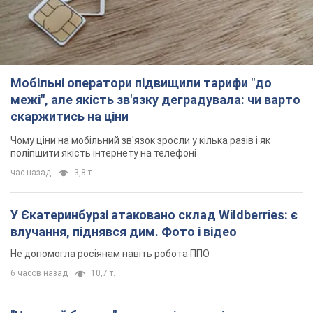
Мобільні оператори підвищили тарифи "до
межі", але якість зв'язку деградувала: чи варто
скаржитись на ціни
Чому ціни на мобільний зв'язок зросли у кілька разів і як
поліпшити якість інтернету на телефоні
час назад
3,8 т.
У Єкатеринбурзі атаковано склад Wildberries: є
влучання, піднявся дим. Фото і відео
Не допомогла росіянам навіть робота ППО
6 часов назад
10,7 т.