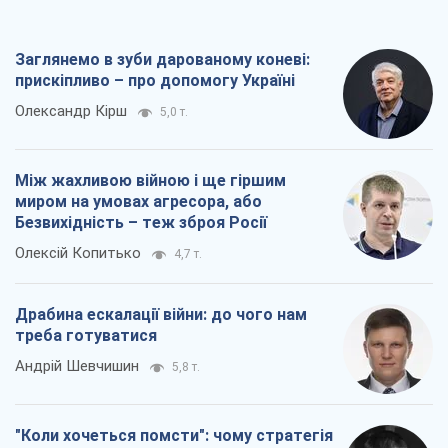
Заглянемо в зуби дарованому коневі:
прискіпливо – про допомогу Україні
Олександр Кірш
5,0 т.
Між жахливою війною і ще гіршим
миром на умовах агресора, або
Безвихідність – теж зброя Росії
Олексій Копитько
4,7 т.
Драбина ескалації війни: до чого нам
треба готуватися
Андрій Шевчишин
5,8 т.
"Коли хочеться помсти": чому стратегія