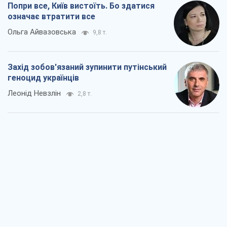
Попри все, Київ вистоїть. Бо здатися
означає втратити все
Ольга Айвазовська
9,8 т.
Захід зобов'язаний зупинити путінський
геноцид українців
Леонід Невзлін
2,8 т.