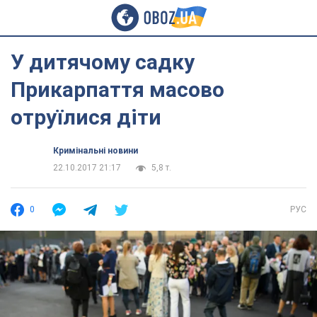
У дитячому садку
Прикарпаття масово
отруїлися діти
Кримінальні новини
22.10.2017 21:17
5,8 т.
0
РУС