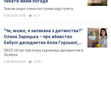
чекати зміни погоди
Зовсім скоро спека поступово відступить
5.08.2026 14:59
6,1 т.
"Чи, може, я залякана з дитинства?"
Олена Зарецька – про вбивство
бабусі-дисидентки Алли Горської,
критику Дмитра Стуса та втечу в
OBOZ.UA зустрів онуку художниці-дисидентки в
Португалію з 5 дітьми
Лісабоні
5.08.2026 04:00
25,9 т.