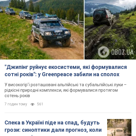
"Джипінг руйнує екосистеми, які формувалися
сотні років": у Greenpeace забили на сполох
У високогір'ї розташовані альпійські та субальпійські луки –
рідкісні природні комплекси, які формувалися протягом
сотень років
7 годин тому
561
Спека в Україні піде на спад, будуть
грози: синоптики дали прогноз, коли