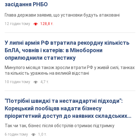
засідання РНБО
Глава держави заявив, що установки будуть атаковані
12 годин тому
128,8 т.
У липні армія РФ втратила рекордну кількість
БпЛА, човнів і катерів: в Міноборони
оприлюднили статистику
Минулого місяця також зросли втрати РФ у живій силі, танках
та кількість уражень на великій відстані
10 годин тому
4,7 т.
"Потрібні швидкі та нестандартні підходи":
Корецький пообіцяв надати бізнесу
пріоритетний доступ до наявних складських
приміщень
Так чи так, бізнес після обстрілів отримає підтримку
6 годин тому
1,0 т.