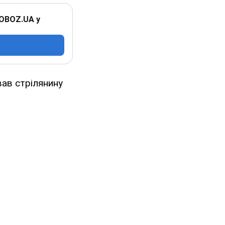
 OBOZ.UA у
вав стрілянину