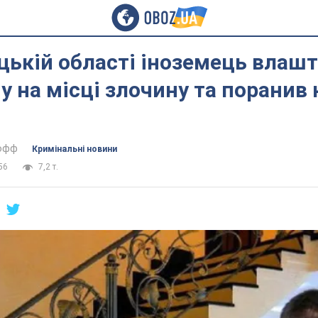
цькій області іноземець влаш
у на місці злочину та поранив 
тофф
Кримінальні новини
56
7,2 т.