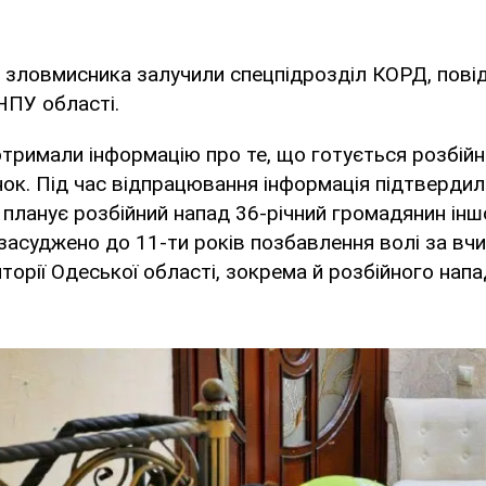
 зловмисника залучили спецпідрозділ КОРД, пові
НПУ області.
тримали інформацію про те, що готується розбійн
ок. Під час відпрацювання інформація підтвердил
 планує розбійний напад 36-річний громадянин іншо
засуджено до 11-ти років позбавлення волі за вч
торії Одеської області, зокрема й розбійного напа