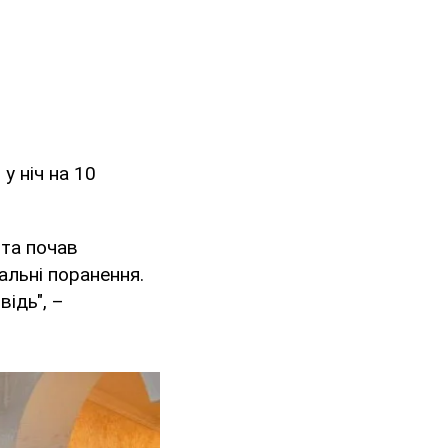
у ніч на 10
 та почав
пальні поранення.
ідь", –