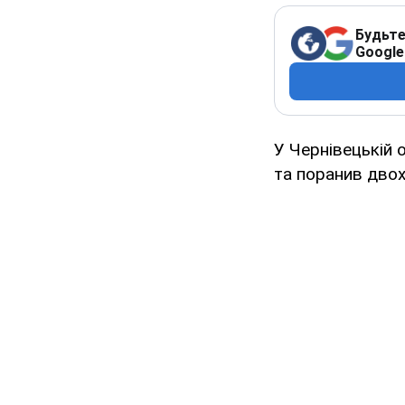
Будьте
Google
У Чернівецькій 
та поранив двох