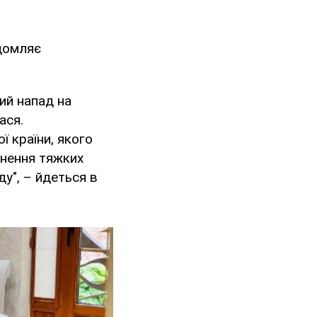
домляє
ий напад на
ася.
ї країни, якого
инення тяжких
ду", – йдеться в