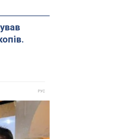
тував
копів.
РУС