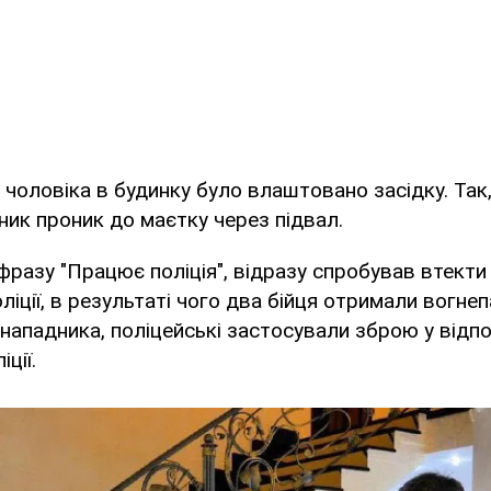
чоловіка в будинку було влаштовано засідку. Так, 
ик проник до маєтку через підвал.
 фразу "Працює поліція", відразу спробував втекти
оліції, в результаті чого два бійця отримали вогне
ападника, поліцейські застосували зброю у відпов
ції.