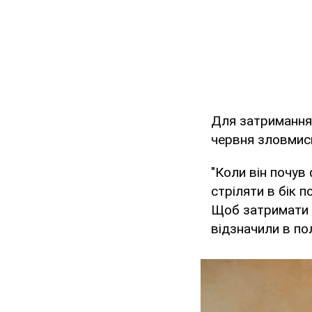
Для затримання 
червня зловмисн
"Коли він почув
стріляти в бік п
Щоб затримати н
відзначили в полі