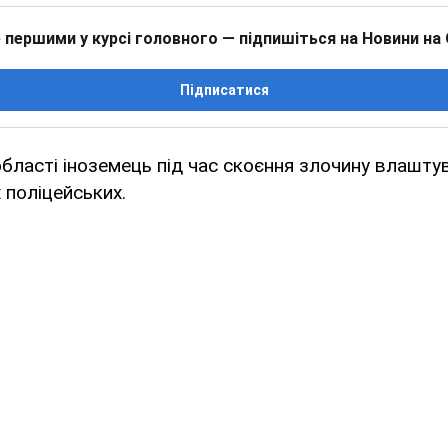
 першими у курсі головного — підпишіться на Новини на
Підписатися
області іноземець під час скоєння злочину влашту
 поліцейських.