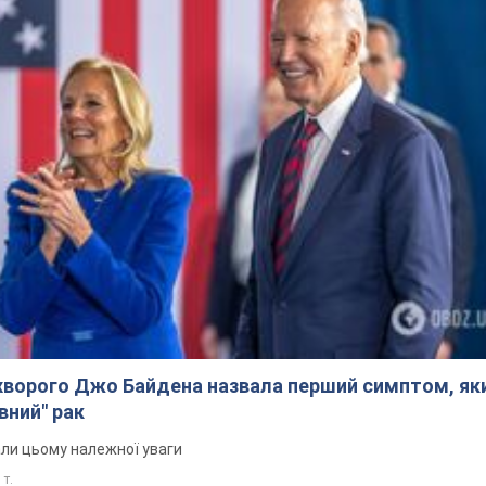
ворого Джо Байдена назвала перший симптом, яки
вний" рак
али цьому належної уваги
 т.