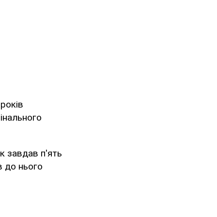
 років
мінального
ік завдав п'ять
в до нього