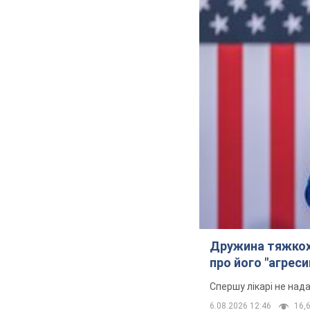
Дружина тяжкох
про його "агреси
Спершу лікарі не над
6.08.2026 12:46
16,6