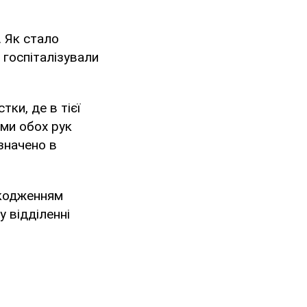
. Як стало
 госпіталізували
ки, де в тієї
ями обох рук
азначено в
шкодженням
у відділенні