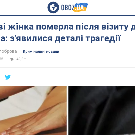
ві жінка померла після візиту 
: з'явилися деталі трагедії
ілоброва
Кримінальні новини
55
49,3 т.