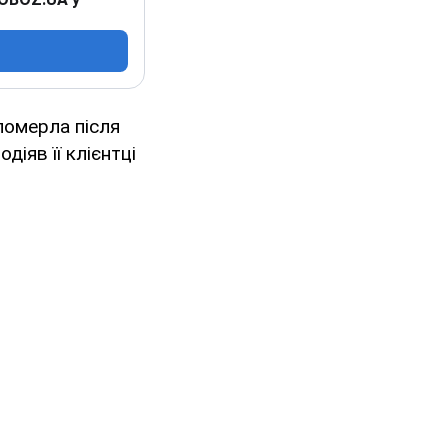
 померла після
іяв її клієнтці