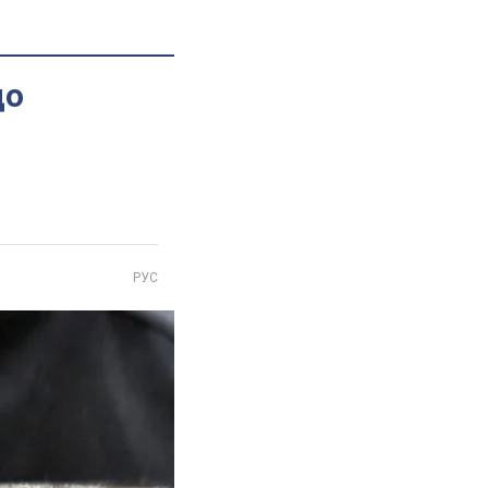
до
РУС