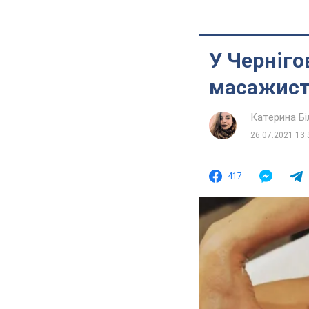
У Черніго
масажиста
Катерина Б
26.07.2021 13:
417