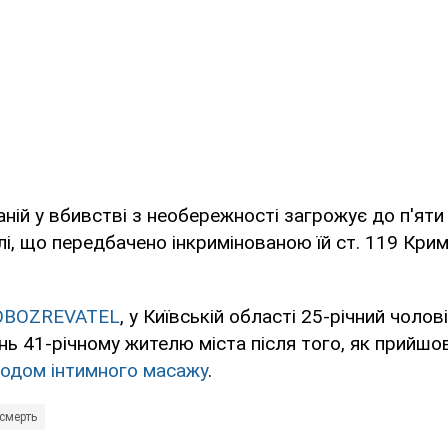
ній у вбивстві з необережності загрожує до п'яти
і, що передбачено інкримінованою їй ст. 119 Кри
.
OBOZREVATEL
, у Київській області 25-річний чолов
ь 41-річному жителю міста після того, як прийшо
водом інтимного масажу
.
смерть