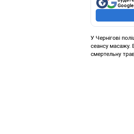
Google
У Чернігові полі
сеансу масажу. 
смертельну трав