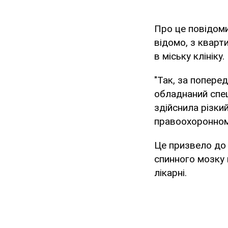
Про це повідом
відомо, з кварт
в міську клініку.
"Так, за попере
обладнаний спец
здійснила різки
правоохоронном
Це призвело до
спинного мозку 
лікарні.