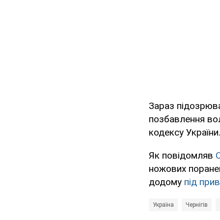
Зараз підозрюва
позбавлення вол
кодексу України
Як повідомляв
ножових поранен
додому
під при
Україна
Чернігів