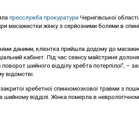
ила
пресслужба прокуратури
Чернігівської області
ири масажистки жінку з серйозними болями в спині
дніми даними, клієнтка прийшла додому до масажист
іальний кабінет. Під час сеансу майстриня долон
й поворот шийного відділу хребта потерпілої", – з
у відомстві.
 закритої хребетної спинномозкової травми з по
в шийному відділі. Жінка померла в неврологічном