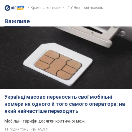
Українці масово переносять свої мобільні
номери на одного й того самого оператора: на
який найчастіше переходять
Мобільні тарифи досягли критичної межі
11 годин тому
65,3 т.
Українців планують виселяти з
квартир: "слуга народу" розповіла,
хто ухвалюватиме рішення про
знесення будинків
Чому хочуть зносити оселі українців
11 годин тому
59,2 т.
Українці масово купують дорогі нові
авто: скільки коштує
найпопулярніша модель
Які марки автомобілів воліють купувати
мешканці України