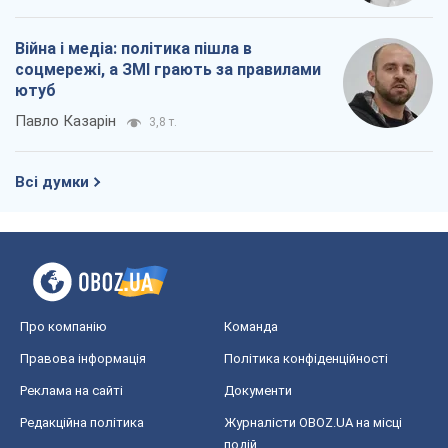
Про компанію
Команда
Правова інформація
Політика конфіденційності
Реклама на сайті
Документи
Редакційна політика
Журналісти OBOZ.UA на місці
подій
OBOZ.UA
Політика
Світ
Розслідування
Блоги
Суспільство
Регіони України
Київ
Харків
Запоріжжя
Дніпро
Черкаси