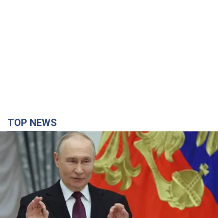
Путін не готовий завершувати війну: дві карти
Кремля, які потрібно вибити, щоб змінити його
думку. Інтерв’ю з Веселовським
Без зміни російських розрахунків швидкого завершення війни
не буде
4 години тому
28,9 т.
Дрони атакували НПЗ у Нижньокамську: після
вибухів було видно дим. Відео
Місцеві активно публікували фото та відео