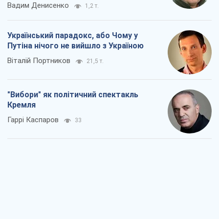
РФ, каже турецьке МЗС, завдасть по
Україні ядерного удару (а Київ мер
знищує й без цього)
Олександр Кірш
1,8 т.
Кремль розпочав підготовку до свого
"останнього ривку"
Костянтин Машовець
8,3 т.