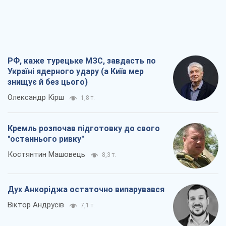
Дух Анкоріджа остаточно випарувався
Віктор Андрусів
7,1 т.
Війна і медіа: політика пішла в
соцмережі, а ЗМІ грають за правилами
ютуб
Павло Казарін
3,8 т.
Всі думки