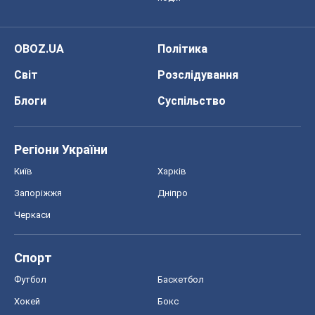
Спорт
Футбол
Баскетбол
Хокей
Бокс
Формула-1
Моя школа
ГДЗ
Підручники
Онлайн уроки
ДПА
ЗНО
НМТ
СНД посібники
Авто
Тест Драйв
Електромобілі
Акції
Сервіс