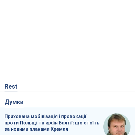
Думки
Прихована мобілізація і провокації
проти Польщі та країн Балтії: що стоїть
за новими планами Кремля
Вадим Денисенко
1,2 т.
Український парадокс, або Чому у
Путіна нічого не вийшло з Україною
Віталій Портников
21,5 т.
"Вибори" як політичний спектакль
Кремля
Гаррі Каспаров
33