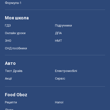
Food Oboz
Рецепти
Напої
Дієти
Економіка
Ринки та компанії
Макроекономіка
MedOboz
Новини медицини
MAMACLUB
Шоу
Афіша
Плітки
Краса
Мода