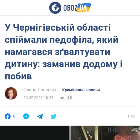
У Чернігівській області
спіймали педофіла, який
намагався зґвалтувати
дитину: заманив додому і
побив
Олена Расенко
Кримінальні новини
30.07.2021 10:28
4,5 т.
0
РУС