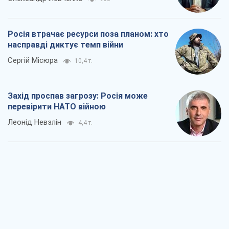
Росія втрачає ресурси поза планом: хто
насправді диктує темп війни
Сергій Місюра
10,4 т.
Захід проспав загрозу: Росія може
перевірити НАТО війною
Леонід Невзлін
4,4 т.