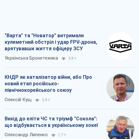
"Варта" та "Новатор" витримали
кулеметний обстріл і удар FPV-дрона,
врятувавши життя офіцеру ЗСУ
Українська Бронетехніка
3,8 т.
КНДР як каталізатор війни, або Про
новий етап російсько-
північнокорейського союзу
Олексій Кущ
3,9 т.
Вихід до еліти ЧС та тріумф "Сокола":
що відбувається в українському хокеї
Олександр Липенко
1,7 т.