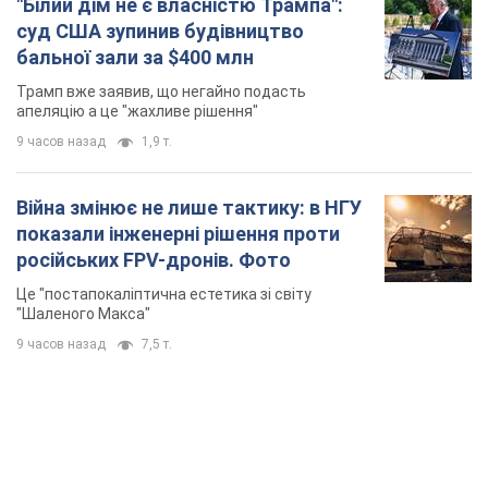
"Білий дім не є власністю Трампа":
суд США зупинив будівництво
бальної зали за $400 млн
Трамп вже заявив, що негайно подасть
апеляцію а це "жахливе рішення"
9 часов назад
1,9 т.
Війна змінює не лише тактику: в НГУ
показали інженерні рішення проти
російських FPV-дронів. Фото
Це "постапокаліптична естетика зі світу
"Шаленого Макса"
9 часов назад
7,5 т.