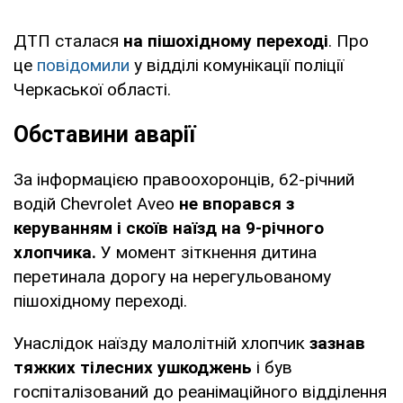
ДТП сталася
на пішохідному переході
. Про
це
повідомили
у відділі комунікації поліції
Черкаської області.
Обставини аварії
За інформацією правоохоронців, 62-річний
водій Chevrolet Aveo
не впорався з
керуванням і скоїв наїзд на 9-річного
хлопчика.
У момент зіткнення дитина
перетинала дорогу на нерегульованому
пішохідному переході.
Унаслідок наїзду малолітній хлопчик
зазнав
тяжких тілесних ушкоджень
і був
госпіталізований до реанімаційного відділення