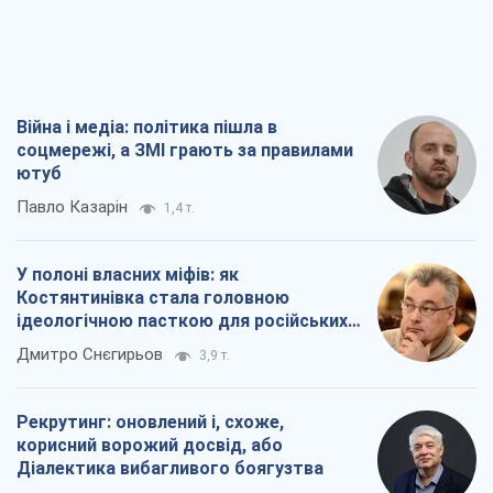
Війна і медіа: політика пішла в
соцмережі, а ЗМІ грають за правилами
ютуб
Павло Казарін
1,4 т.
У полоні власних міфів: як
Костянтинівка стала головною
ідеологічною пасткою для російських
окупантів
Дмитро Снєгирьов
3,9 т.
Рекрутинг: оновлений і, схоже,
корисний ворожий досвід, або
Діалектика вибагливого боягузтва