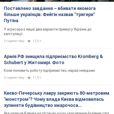
Поставлено завдання – вбивати якомога
більше українців: Фейгін назвав "тригери"
Путіна
У агресора є лише два варіанти примусу України до
капітуляції
3 години тому
13,0 т.
Армія РФ знищила підприємство Kromberg &
Schubert у Житомирі. Фото
Коли поновить роботу підприємство, наразі невідомо
3 години тому
11,9 т.
Києво-Печерську лавру закриють 80-метровим
"монстром"? Чому влада Києва відмовилась
зупиняти будівництво хмарочоса
"московського вірянина"
Яка реакція Кличка на петицію щодо скасування будівництва