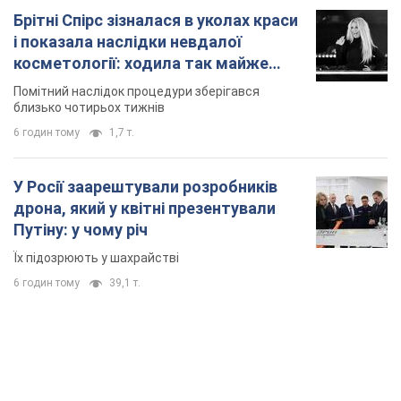
Брітні Спірс зізналася в уколах краси
і показала наслідки невдалої
косметології: ходила так майже
місяць
Помітний наслідок процедури зберігався
близько чотирьох тижнів
6 годин тому
1,7 т.
У Росії заарештували розробників
дрона, який у квітні презентували
Путіну: у чому річ
Їх підозрюють у шахрайстві
6 годин тому
39,1 т.