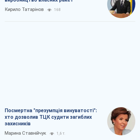
Кирило Татарінов
168
Посмертна "презумпція винуватості":
хто дозволив ТЦК судити загиблих
захисників
Марина Ставнійчук
1,6 т.