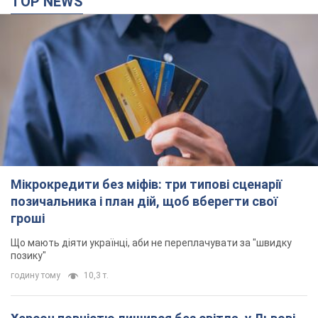
TOP NEWS
Мікрокредити без міфів: три типові сценарії
позичальника і план дій, щоб вберегти свої
гроші
Що мають діяти українці, аби не переплачувати за "швидку
позику"
годину тому
10,3 т.