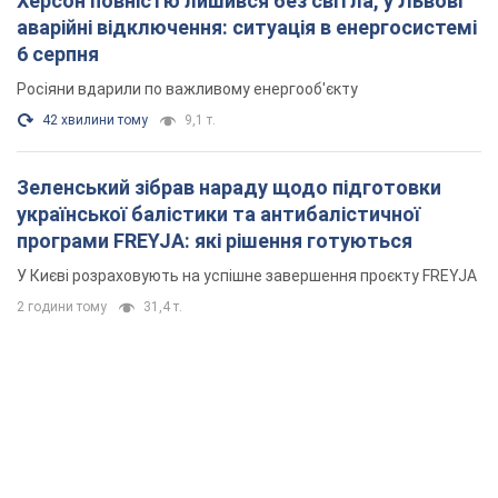
Херсон повністю лишився без світла, у Львові
аварійні відключення: ситуація в енергосистемі
6 серпня
Росіяни вдарили по важливому енергооб'єкту
42 хвилини тому
9,1 т.
Зеленський зібрав нараду щодо підготовки
української балістики та антибалістичної
програми FREYJA: які рішення готуються
У Києві розраховують на успішне завершення проєкту FREYJA
2 години тому
31,4 т.