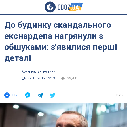
До будинку скандального
екснардепа нагрянули з
обшуками: з'явилися перші
деталі
Кримінальні новини
29.10.2019 12:13
39,4 т.
117
РУС