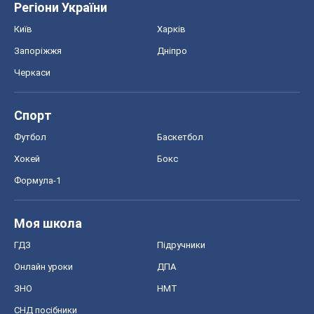
Регіони України
Київ
Харків
Запоріжжя
Дніпро
Черкаси
Спорт
Футбол
Баскетбол
Хокей
Бокс
Формула-1
Моя школа
ГДЗ
Підручники
Онлайн уроки
ДПА
ЗНО
НМТ
СНД посібники