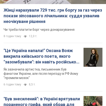
Жінці нарахували 729 тис. грн боргу за газ через
покази зіпсованого лічильника: суддя ухвалив
неочікуване рішення
Чи треба платити борг через донарахування
8 годин тому
12,0 т.
"Це Україна напала!" Оксана Вояж
викрила київського поета, якого
"зазомбували": він навіть російської
не знав, а тепер хоче геноциду
Як зазначила артистка, письменник був
українців
фанатом України, але після переїзду в РФ йому
"промили мозок"
6 годин тому
8,5 т.
"Був знесилений": в Україні врятували
пораненого грифа, який обрав для