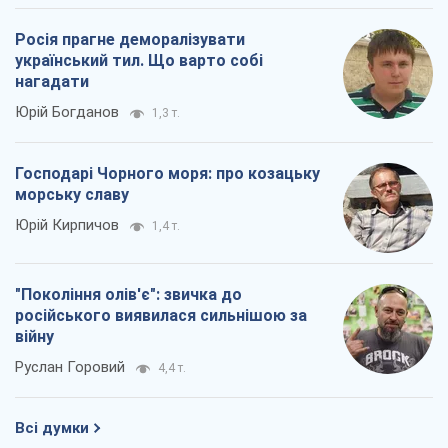
Росія прагне деморалізувати
український тил. Що варто собі
нагадати
Юрій Богданов
1,3 т.
Господарі Чорного моря: про козацьку
морську славу
Юрій Кирпичов
1,4 т.
"Покоління олів'є": звичка до
російського виявилася сильнішою за
війну
Руслан Горовий
4,4 т.
Всі думки