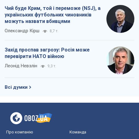
Всі думки
Про компанію
Команда
Правова інформація
Політика конфіденційності
Реклама на сайті
Документи
Редакційна політика
Журналісти OBOZ.UA на місці
подій
OBOZ.UA
Політика
Світ
Розслідування
Блоги
Суспільство