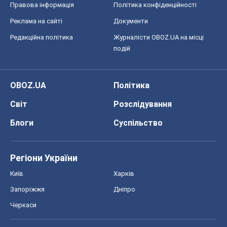
Регіони України
Київ
Харків
Запоріжжя
Дніпро
Черкаси
Спорт
Футбол
Баскетбол
Хокей
Бокс
Формула-1
Моя школа
ГДЗ
Підручники
Онлайн уроки
ДПА