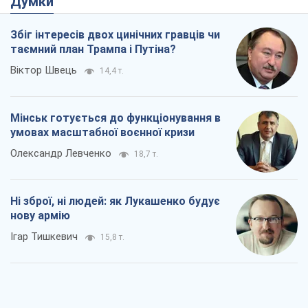
Ні зброї, ні людей: як Лукашенко будує
нову армію
Ігар Тишкевич
15,8 т.
Коли закінчиться війна?
Юрій Хрістензен
11,4 т.