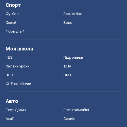
ЗНО
НМТ
СНД посібники
Авто
Тест Драйв
Електромобілі
Акції
Сервіс
Food Oboz
Рецепти
Напої
Дієти
Економіка
Ринки та компанії
Макроекономіка
MedOboz