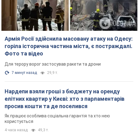
Нардепи взяли гроші з бюджету на оренду
елітних квартир у Києві: хто з парламентарів
просив кошти та де поселився
Як працює особлива соціальна гарантія та хто нею
користується
4 часа назад
49,3 т.
Російська армія обстріляла дві сусідні
багатоповерхівки в Харкові: двоє загиблих,
більше 20 постраждалих
Ворог навмисно обстрілює житлові будинки
3 минуты назад
2,9 т.