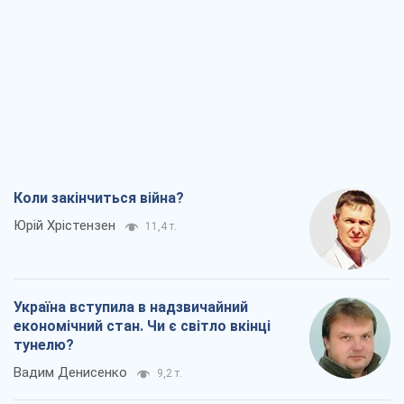
Україна вступила в надзвичайний
економічний стан. Чи є світло вкінці
тунелю?
Вадим Денисенко
9,2 т.
Чий буде Крим, той і переможе (NSJ), а
українських футбольних чиновників
можуть назвати вбивцями
Олександр Кірш
8,7 т.
Захід проспав загрозу: Росія може
перевірити НАТО війною
Леонід Невзлін
9,3 т.