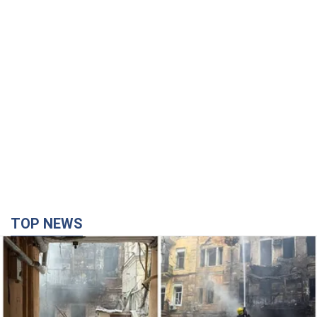
TOP NEWS
Армія Росії здійснила масовану атаку на Одесу:
горіла історична частина міста, є постраждалі.
Фото та відео
Для терору ворог застосував ракети та дрони
7 минут назад
29,9 т.