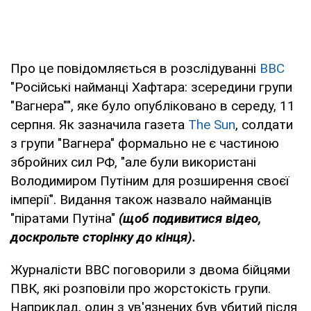
Про це повідомляється в розслідуванні
ВВС
"Російські найманці Хафтара: зсередини групи
"Вагнера"", яке було опубліковано в середу, 11
серпня. Як зазначила газета
The Sun
, солдати
з групи "Вагнера" формально не є частиною
збройних сил РФ, "але були використані
Володимиром Путіним для розширення своєї
імперії". Видання також назвало найманців
"піратами Путіна"
(щоб подивитися відео,
доскрольте сторінку до кінця).
Журналісти ВВС поговорили з двома бійцями
ПВК, які розповіли про жорстокість групи.
Наприклад, один з ув'язнених був убитий після