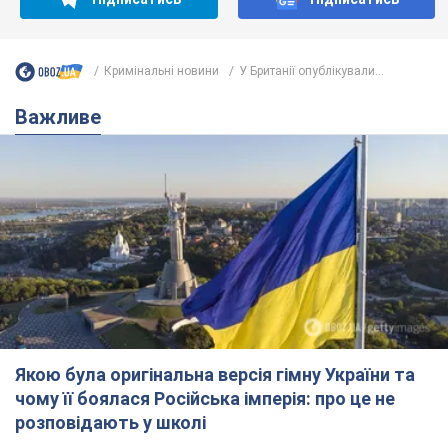
Якою була оригінальна версія гімну України та
чому її боялася Російська імперія: про це не
розповідають у школі
Державним символом є тільки перший куплет та приспів пісні
час назад
3,9 т.
Олександру Пономарьову – 53: що
відомо про трьох дітей секс-
символа 90-х та який вигляд вони
мають
За розвитком кар'єри артист не забував про
особисте щастя
7 часов назад
7,0 т.