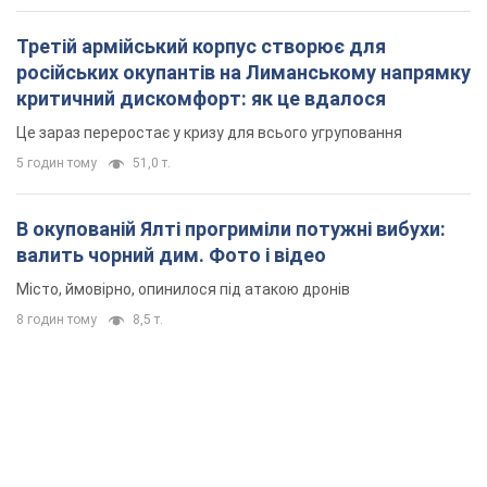
Третій армійський корпус створює для
російських окупантів на Лиманському напрямку
критичний дискомфорт: як це вдалося
Це зараз переростає у кризу для всього угруповання
5 годин тому
51,0 т.
В окупованій Ялті прогриміли потужні вибухи:
валить чорний дим. Фото і відео
Місто, ймовірно, опинилося під атакою дронів
8 годин тому
8,5 т.