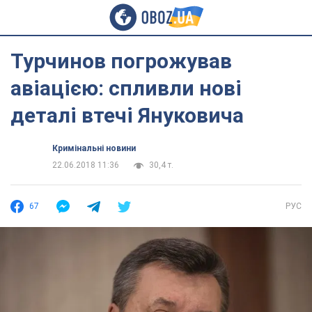
Турчинов погрожував
авіацією: спливли нові
деталі втечі Януковича
Кримінальні новини
22.06.2018 11:36
30,4 т.
67
РУС