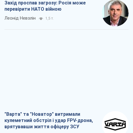
Захід проспав загрозу: Росія може
перевірити НАТО війною
Леонід Невзлін
1,5 т.
"Варта" та "Новатор" витримали
кулеметний обстріл і удар FPV-дрона,
врятувавши життя офіцеру ЗСУ