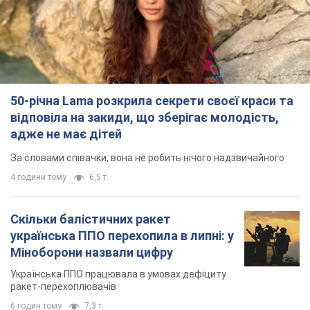
50-річна Lama розкрила секрети своєї краси та
відповіла на закиди, що зберігає молодість,
адже не має дітей
За словами співачки, вона не робить нічого надзвичайного
4 години тому
6,5 т.
Скільки балістичних ракет
українська ППО перехопила в липні: у
Міноборони назвали цифру
Українська ППО працювала в умовах дефіциту
ракет-перехоплювачів
6 годин тому
7,3 т.