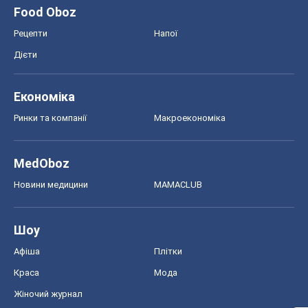
Food Oboz
Рецепти
Напої
Дієти
Економіка
Ринки та компанії
Макроекономіка
MedOboz
Новини медицини
MAMACLUB
Шоу
Афіша
Плітки
Краса
Мода
Жіночий журнал