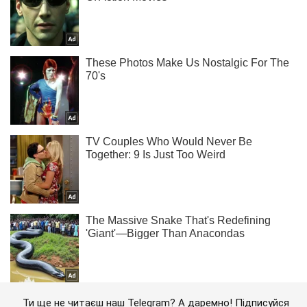
Ти ще не читаєш наш Telegram? А даремно! Підписуйся