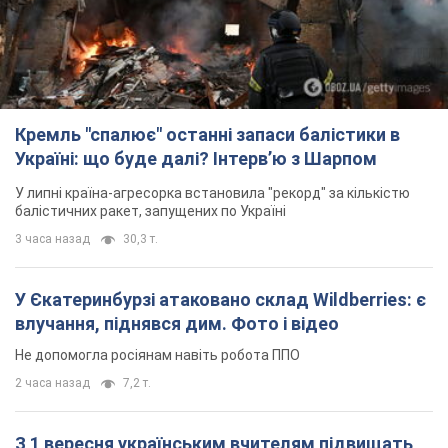
Кремль "спалює" останні запаси балістики в
Україні: що буде далі? Інтерв’ю з Шарпом
У липні країна-агресорка встановила "рекорд" за кількістю
балістичних ракет, запущених по Україні
3 часа назад
30,3 т.
У Єкатеринбурзі атаковано склад Wildberries: є
влучання, піднявся дим. Фото і відео
Не допомогла росіянам навіть робота ППО
2 часа назад
7,2 т.
З 1 вересня українським вчителям підвищать