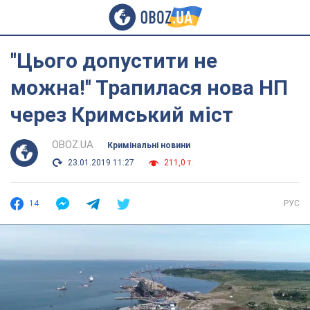
''Цього допустити не
можна!'' Трапилася нова НП
через Кримський міст
OBOZ.UA
Кримінальні новини
23.01.2019 11:27
211,0 т.
14
РУС