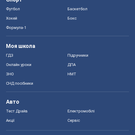
Футбол
Баскетбол
Хокей
Бокс
Формула-1
Моя школа
ГДЗ
Підручники
Онлайн уроки
ДПА
ЗНО
НМТ
СНД посібники
Авто
Тест Драйв
Електромобілі
Акції
Сервіс