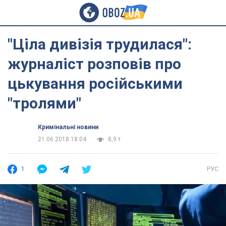
"Ціла дивізія трудилася":
журналіст розповів про
цькування російськими
"тролями"
Кримінальні новини
21.06.2018 18:04
8,9 т.
1
РУС