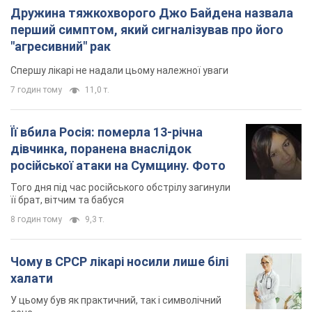
Дружина тяжкохворого Джо Байдена назвала
перший симптом, який сигналізував про його
"агресивний" рак
Спершу лікарі не надали цьому належної уваги
7 годин тому
11,0 т.
Її вбила Росія: померла 13-річна
дівчинка, поранена внаслідок
російської атаки на Сумщину. Фото
Того дня під час російського обстрілу загинули
її брат, вітчим та бабуся
8 годин тому
9,3 т.
Чому в СРСР лікарі носили лише білі
халати
У цьому був як практичний, так і символічний