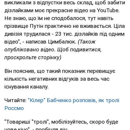
викликали з відпустки весь склад, щоб забити
дізлайками моє прекрасне відео на YouTube.
Не знаю, що їм не сподобалося, тут навіть
прізвище Путін практично не вживається. Ціла
дивізія трудилася - 23 тис. дізлайків під одним
відео", - написав Цимбалюк.
(Також
опубліковано відео. Щоб подивитися,
проскрольте сторінку)
Він пояснив, що такий показник перевищує
кількість негативних відгуків за весь час
існування каналу.
Читайте:
"Кілер" Бабченко розповів, як тролі
Россмо
"Товариші "тролі", мобілізуйтесь, скоро буде
нове кіно", - пообіцяв він.