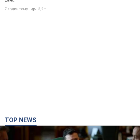
сенс
7 годин тому
3,2 т.
TOP NEWS