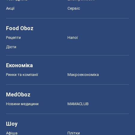
Акції
Сервіс
Food Oboz
Рецепти
Напої
Дієти
Економіка
Ринки та компанії
Макроекономіка
MedOboz
Новини медицини
MAMACLUB
Шоу
Афіша
Плітки