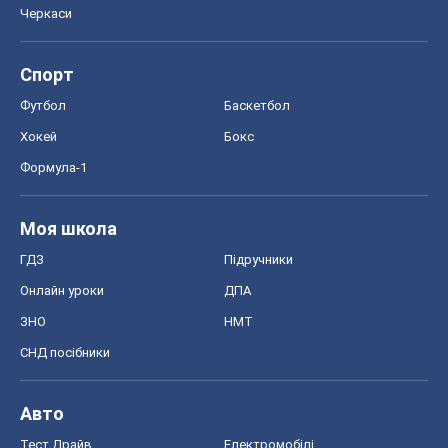
Черкаси
Спорт
Футбол
Баскетбол
Хокей
Бокс
Формула-1
Моя школа
ГДЗ
Підручники
Онлайн уроки
ДПА
ЗНО
НМТ
СНД посібники
Авто
Тест Драйв
Електромобілі