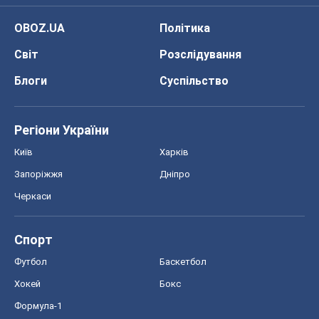
Київ
Харків
Запоріжжя
Дніпро
Черкаси
Спорт
Футбол
Баскетбол
Хокей
Бокс
Формула-1
Моя школа
ГДЗ
Підручники
Онлайн уроки
ДПА
ЗНО
НМТ
СНД посібники