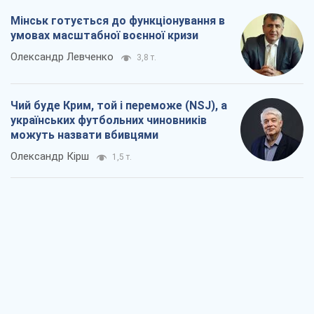
Олександр Кірш
1,5 т.
Захід проспав загрозу: Росія може
перевірити НАТО війною
Леонід Невзлін
5,3 т.