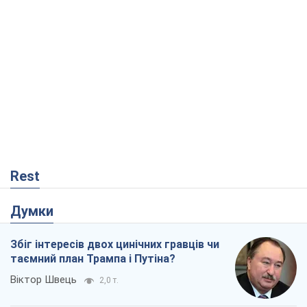
Rest
Думки
Збіг інтересів двох цинічних гравців чи
таємний план Трампа і Путіна?
Віктор Швець
2,0 т.
Мінськ готується до функціонування в
умовах масштабної воєнної кризи
Олександр Левченко
3,8 т.
Чий буде Крим, той і переможе (NSJ), а
українських футбольних чиновників
можуть назвати вбивцями