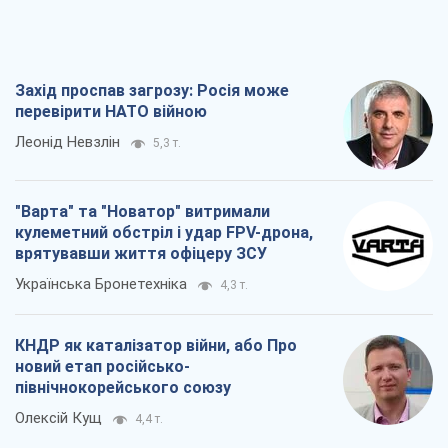
"Варта" та "Новатор" витримали
кулеметний обстріл і удар FPV-дрона,
врятувавши життя офіцеру ЗСУ
Українська Бронетехніка
4,3 т.
КНДР як каталізатор війни, або Про
новий етап російсько-
північнокорейського союзу
Олексій Кущ
4,4 т.
Вихід до еліти ЧС та тріумф "Сокола":
що відбувається в українському хокеї
Олександр Липенко
2,2 т.
Всі думки