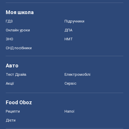
Авто
Тест Драйв
Електромобілі
Акції
Сервіс
Food Oboz
Рецепти
Напої
Дієти
Економіка
Ринки та компанії
Макроекономіка
MedOboz
Новини медицини
MAMACLUB