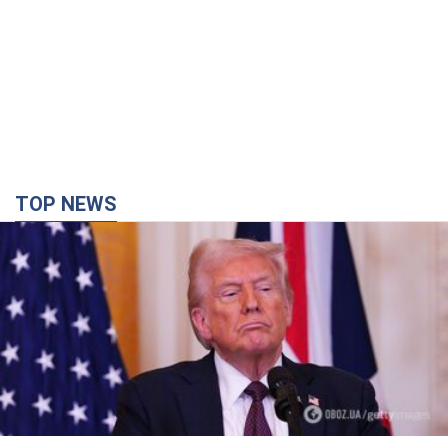
TOP NEWS
Кінець епохи "фактора Трампа": хто насправді
забезпечить Україні захист від російської
балістики. Інтерв’ю з Безсмертним
Володимир Зеленський зустрівся з українським дипломата
та окреслив нове бачення війни та ролі міжнародних
партнерів у боротьбі з Росією
4 часа назад
14,3 т.