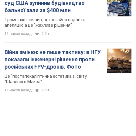
російських FPV-дронів. Фото
Це "постапокаліптична естетика зі світу
"Шаленого Макса"
11 часов назад
9,5 т.