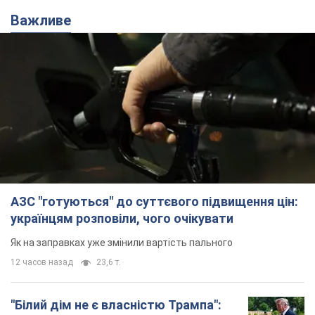
АЗС "готуються" до суттєвого підвищення цін:
українцям розповіли, чого очікувати
Як на заправках уже змінили вартість пального
12 часов назад
23,6 т.
"Білий дім не є власністю Трампа":
суд США зупинив будівництво
бальної зали за $400 млн
Трамп вже заявив, що негайно подасть
апеляцію а це "жахливе рішення"
11 часов назад
2,9 т.
Війна змінює не лише тактику: в НГУ
показали інженерні рішення проти