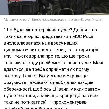
"Що буде, якщо терпіння лусне? До цього в
таких категоріях представниця МЗС Росії
висловлювалася на адресу наших
дипломатичних представництв на території
РФ. І теж говорила про те, що ще трохи і
терпіння народу російського Івана лусне. Мені
здається, це треба сприймати як пряму
погрозу. І слава Богу, у нас в Україні це
розуміють і вживають необхідних заходів
обережності, щоб ось ці Івани, у яких раптом
лусне терпіння, знали, що краще до нас все-
таки не потикатися", — прокоментував
нахабний випад Захарової він.