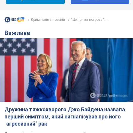
Кримінальні новини
''Це пряма погроза'':...
Важливе
Дружина тяжкохворого Джо Байдена назвала
перший симптом, який сигналізував про його
"агресивний" рак