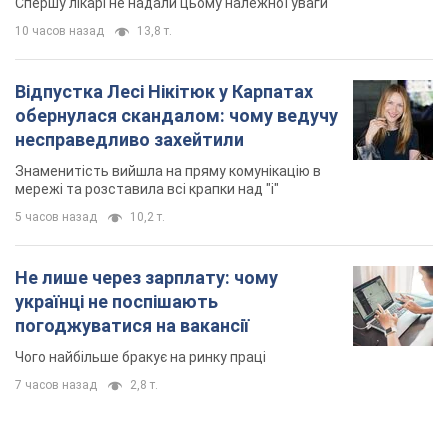
Спершу лікарі не надали цьому належної уваги
10 часов назад
13,8 т.
Відпустка Лесі Нікітюк у Карпатах
обернулася скандалом: чому ведучу
несправедливо захейтили
Знаменитість вийшла на пряму комунікацію в
мережі та розставила всі крапки над "і"
5 часов назад
10,2 т.
Не лише через зарплату: чому
українці не поспішають
погоджуватися на вакансії
Чого найбільше бракує на ринку праці
7 часов назад
2,8 т.