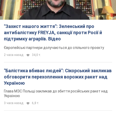
"Захист нашого життя": Зеленський про
антибалістику FREYJA, санкції проти Росії й
підтримку аграріїв. Відео
Європейські партнери долучаються до спільного проєкту
2 часа назад
34,0 т.
"Балістика вбиває людей": Сікорський закликав
обговорити перехоплення ворожих ракет над
Україною
Глава МЗС Польщі закликав до збиття російських ракет над
Україною
3 часа назад
6,8 т.