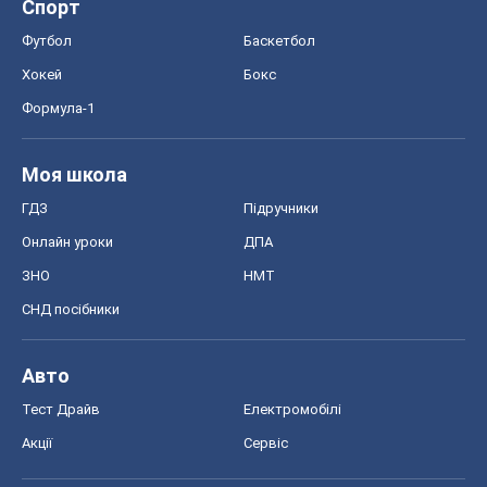
Спорт
Футбол
Баскетбол
Хокей
Бокс
Формула-1
Моя школа
ГДЗ
Підручники
Онлайн уроки
ДПА
ЗНО
НМТ
СНД посібники
Авто
Тест Драйв
Електромобілі
Акції
Сервіс