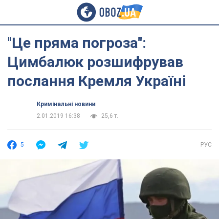
''Це пряма погроза'':
Цимбалюк розшифрував
послання Кремля Україні
Кримінальні новини
2.01.2019 16:38
25,6 т.
5
РУС