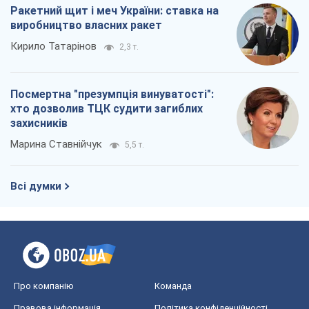
Ракетний щит і меч України: ставка на
виробництво власних ракет
Кирило Татарінов
2,3 т.
Посмертна "презумпція винуватості":
хто дозволив ТЦК судити загиблих
захисників
Марина Ставнійчук
5,5 т.
Всі думки
Про компанію
Команда
Правова інформація
Політика конфіденційності