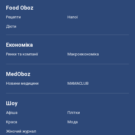
Food Oboz
Рецепти
Напої
Дієти
Економіка
Ринки та компанії
Макроекономіка
MedOboz
Новини медицини
MAMACLUB
Шоу
Афіша
Плітки
Краса
Мода
Жіночий журнал