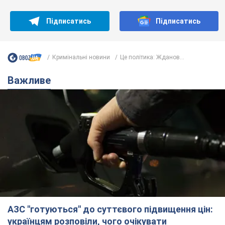
Підписатись
Підписатись
Кримінальні новини
Це політика: Жданов...
Важливе
АЗС "готуються" до суттєвого підвищення цін:
українцям розповіли, чого очікувати