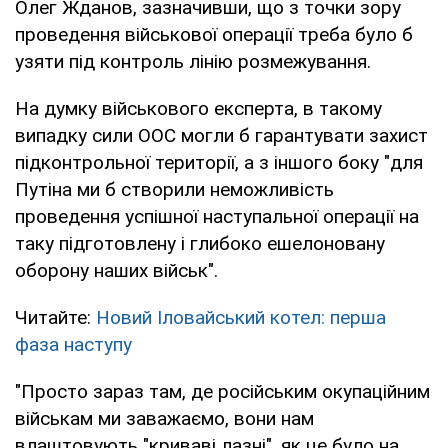
Олег Жданов, зазначивши, що з точки зору
проведення військової операції треба було б
узяти під контроль лінію розмежування.
На думку військового експерта, в такому
випадку сили ООС могли б гарантувати захист
підконтрольної території, а з іншого боку "для
Путіна ми б створили неможливість
проведення успішної наступальної операції на
таку підготовлену і глибоко ешелоновану
оборону наших військ".
Читайте:
Новий Іловайський котел: перша
фаза наступу
"Просто зараз там, де російським окупаційним
військам ми заважаємо, вони нам
влаштовують "криваві лазні", як це було на