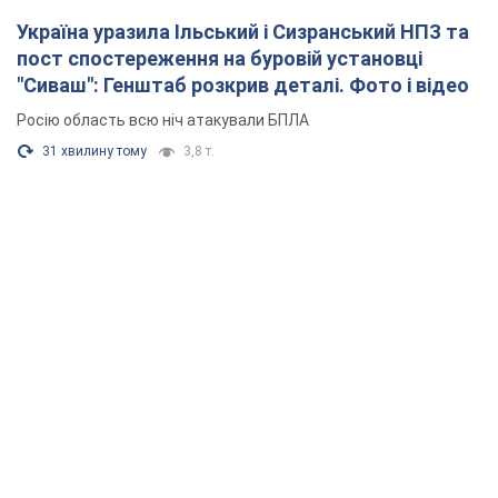
Україна уразила Ільський і Сизранський НПЗ та
пост спостереження на буровій установці
"Сиваш": Генштаб розкрив деталі. Фото і відео
Росію область всю ніч атакували БПЛА
31 хвилину тому
3,8 т.