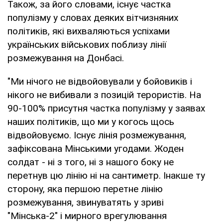
Також, за його словами, існує частка
популізму у словах деяких вітчизняних
політиків, які вихваляються успіхами
українських військових поблизу лінії
розмежування на Донбасі.
"Ми нічого не відвойовували у бойовиків і
нікого не вибивали з позицій терористів. На
90-100% присутня частка популізму у заявах
наших політиків, що ми у когось щось
відвойовуємо. Існує лінія розмежування,
зафіксована Мінськими угодами. Жоден
солдат - ні з того, ні з нашого боку не
перетнув цю лінію ні на сантиметр. Інакше ту
сторону, яка першою перетне лінію
розмежування, звинуватять у зриві
"Мінська-2" і мирного врегулювання