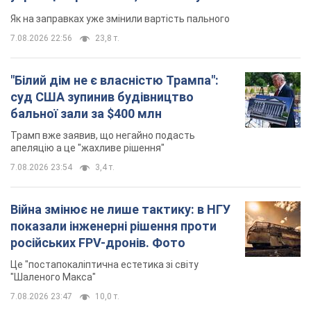
Як на заправках уже змінили вартість пального
7.08.2026 22:56
23,8 т.
"Білий дім не є власністю Трампа":
суд США зупинив будівництво
бальної зали за $400 млн
Трамп вже заявив, що негайно подасть
апеляцію а це "жахливе рішення"
7.08.2026 23:54
3,4 т.
Війна змінює не лише тактику: в НГУ
показали інженерні рішення проти
російських FPV-дронів. Фото
Це "постапокаліптична естетика зі світу
"Шаленого Макса"
7.08.2026 23:47
10,0 т.