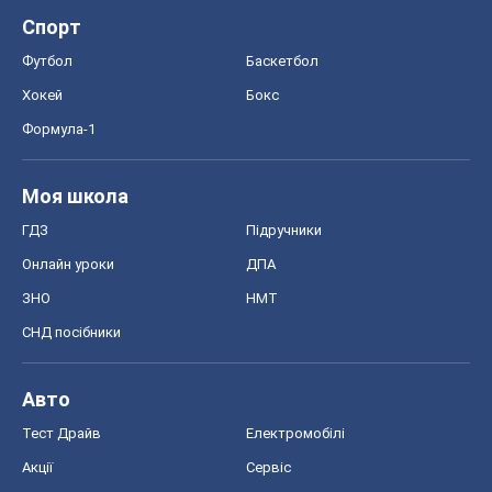
Спорт
Футбол
Баскетбол
Хокей
Бокс
Формула-1
Моя школа
ГДЗ
Підручники
Онлайн уроки
ДПА
ЗНО
НМТ
СНД посібники
Авто
Тест Драйв
Електромобілі
Акції
Сервіс