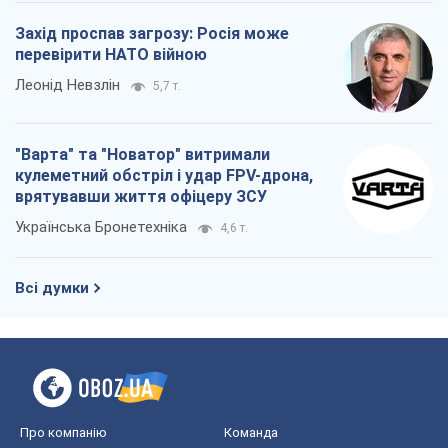
Захід проспав загрозу: Росія може
перевірити НАТО війною
Леонід Невзлін
5,7 т.
"Варта" та "Новатор" витримали
кулеметний обстріл і удар FPV-дрона,
врятувавши життя офіцеру ЗСУ
Українська Бронетехніка
4,6 т.
Всі думки
Про компанію
Команда