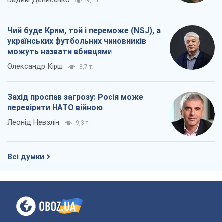
Вадим Денисенко
9,1 т.
Чий буде Крим, той і переможе (NSJ), а
українських футбольних чиновників
можуть назвати вбивцями
Олександр Кірш
8,7 т.
Захід проспав загрозу: Росія може
перевірити НАТО війною
Леонід Невзлін
9,3 т.
Всі думки