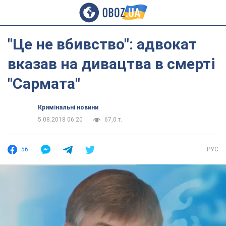
"Це не вбивство": адвокат
вказав на дивацтва в смерті
"Сармата"
Кримінальні новини
5.08.2018 06:20
67,0 т.
56
РУС