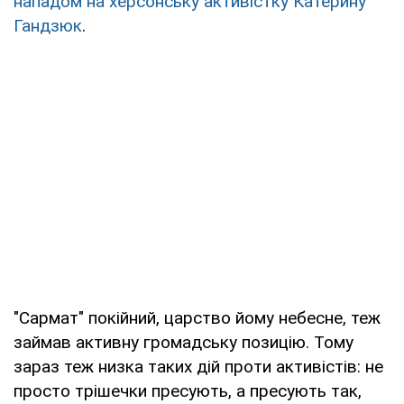
нападом на херсонську активістку Катерину
Гандзюк
.
"Сармат" покійний, царство йому небесне, теж
займав активну громадську позицію. Тому
зараз теж низка таких дій проти активістів: не
просто трішечки пресують, а пресують так,