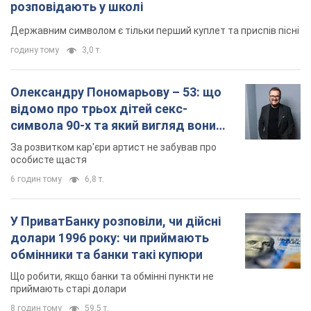
розповідають у школі
Державним символом є тільки перший куплет та приспів пісні
годину тому
3,0 т.
Олександру Пономарьову – 53: що
відомо про трьох дітей секс-
символа 90-х та який вигляд вони
мають
За розвитком кар'єри артист не забував про
особисте щастя
6 годин тому
6,8 т.
У ПриватБанку розповіли, чи дійсні
долари 1996 року: чи приймають
обмінники та банки такі купюри
Що робити, якщо банки та обмінні пункти не
приймають старі долари
8 годин тому
59,5 т.