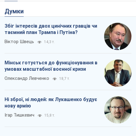
Думки
Збіг інтересів двох цинічних гравців чи
таємний план Трампа і Путіна?
Віктор Швець
14,3 т.
Мінськ готується до функціонування в
умовах масштабної воєнної кризи
Олександр Левченко
18,7 т.
Ні зброї, ні людей: як Лукашенко будує
нову армію
Ігар Тишкевич
15,8 т.