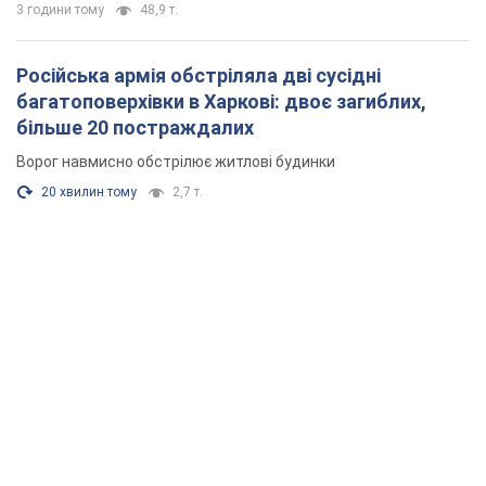
3 години тому
48,9 т.
Російська армія обстріляла дві сусідні
багатоповерхівки в Харкові: двоє загиблих,
більше 20 постраждалих
Ворог навмисно обстрілює житлові будинки
20 хвилин тому
2,7 т.