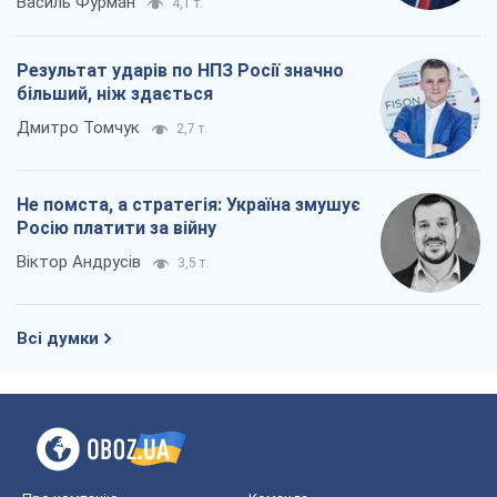
Росію платити за війну
Віктор Андрусів
3,5 т.
Всі думки
Про компанію
Команда
Правова інформація
Політика конфіденційності
Реклама на сайті
Документи
Редакційна політика
Журналісти OBOZ.UA на місці
подій
OBOZ.UA
Політика