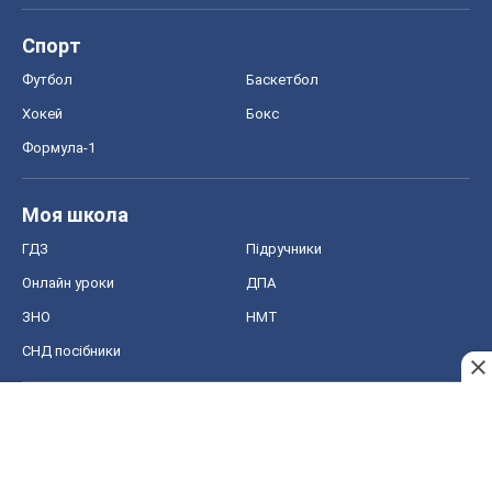
ГДЗ
Підручники
Онлайн уроки
ДПА
ЗНО
НМТ
СНД посібники
Авто
Тест Драйв
Електромобілі
Акції
Сервіс
Food Oboz
Рецепти
Напої
Дієти
Економіка