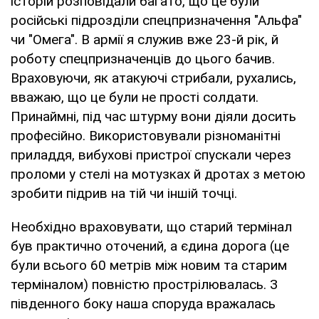
історій розповідали багато, що це були
російські підрозділи спецпризначення "Альфа"
чи "Омега". В армії я служив вже 23-й рік, й
роботу спецпризначенців до цього бачив.
Враховуючи, як атакуючі стрибали, рухались,
вважаю, що це були не прості солдати.
Принаймні, під час штурму вони діяли досить
професійно. Використовували різноманітні
приладдя, вибухові пристрої спускали через
проломи у стелі на мотузках й дротах з метою
зробити підрив на тій чи іншій точці.
Необхідно враховувати, що старий термінал
був практично оточений, а єдина дорога (це
були всього 60 метрів між новим та старим
терміналом) повністю прострілювалась. З
південного боку наша споруда вражалась