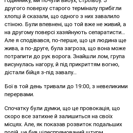
годиннику, ми почули вибух, стрільбу. З
другого поверху старого терміналу прибігли
хлопці й сказали, що одного з них завалило
стіною. Були впевнені, що той вже не живий, а
на другому поверсі хазяйнують сепаратисти...
Але я сподівався, по-перше, що ця людина ще
жива, а по-друге, була загроза, що вона може
потрапити до рук ворога. Знайшли лом, група
висунулась нагору, й під прикриттям вогню,
дістали бійця з-під завалу…
Бої в той день тривали до 19:00, з невеликими
перервами.
Спочатку були думки, що це провокація, що
скоро все затихне й залишиться на своїх
місцях. Але, як показав розвиток подальших
подій, це був цілеспрямований штурм.