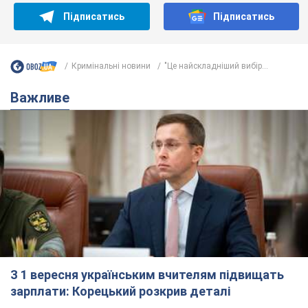
З 1 вересня українським вчителям підвищать
зарплати: Корецький розкрив деталі
Одночасно з підвищенням зарплат педагогам уряд
анонсував збільшення студентських стипендій
7.08.2026 00:29
11,4 т.
Скільки балістичних ракет
українська ППО перехопила в липні: у
Міноборони назвали цифру
Українська ППО працювала в умовах дефіциту