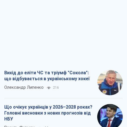
Вихід до еліти ЧС та тріумф "Сокола":
що відбувається в українському хокеї
Олександр Липенко
216
Що очікує українців у 2026–2028 роках?
Головні висновки з нових прогнозів від
НБУ
Василь Фурман
4,1 т.
Результат ударів по НПЗ Росії значно
більший, ніж здається
Дмитро Томчук
2,7 т.
Не помста, а стратегія: Україна змушує