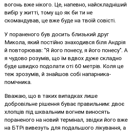
вогонь вже нікого. Це, напевно, найскладніший
вибір у житті, тому що як би ти не
скомандував, це вже буде на твоїй совісті.
У пораненого був досить близький друг
Микола, який постійно знаходився біля Андрія
й повторював: "Я його понесу, я його понесу". А
я чудово розумів, що їм вдвох дуже складно
буде швидко подолати оті 60 метрів. Коля це
теж зрозумів, й знайшов собі напарника-
помічника.
Вважаю, що в таких випадках лише
добровільне рішення буває правильним: двоє
хлопців під шквальним вогнем виносять
пораненого на новий термінал, звідки його вже
на БТРі вивезуть для подальшого лікування, а