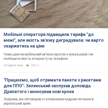
Чому ціни на мобільний зв'язок зросли у кілька разів і як
поліпшити якість інтернету на телефоні
4 години тому
34,1 т.
"Працюємо, щоб отримати пакети з ракетами
для ППО": Зеленський заслухав доповідь
Драпатого і анонсував нові кроки
Зокрема, він обговорив з головкомом кадрові питання в
українській армії
2 години тому
1,0 т.
В окупованій Ялті прогриміли потужні вибухи:
валить чорний дим. Фото і відео
Місто, ймовірно, опинилося під атакою дронів
3 години тому
4,5 т.