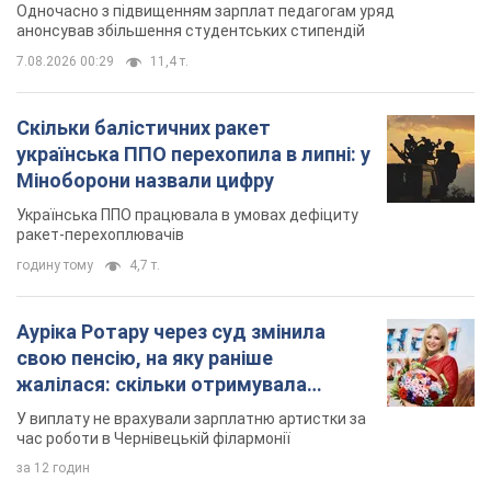
ракет-перехоплювачів
годину тому
4,7 т.
Ауріка Ротару через суд змінила
свою пенсію, на яку раніше
жалілася: скільки отримувала
співачка
У виплату не врахували зарплатню артистки за
час роботи в Чернівецькій філармонії
за 12 годин