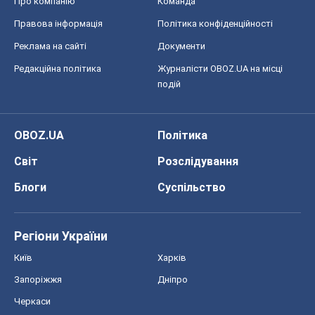
Світ
Розслідування
Блоги
Суспільство
Регіони України
Київ
Харків
Запоріжжя
Дніпро
Черкаси
Спорт
Футбол
Баскетбол
Хокей
Бокс
Формула-1
Моя школа