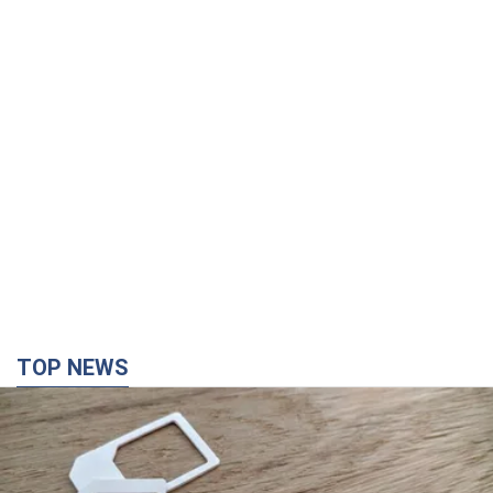
TOP NEWS
Мобільні оператори підвищили тарифи "до
межі", але якість зв'язку деградувала: чи варто
скаржитись на ціни