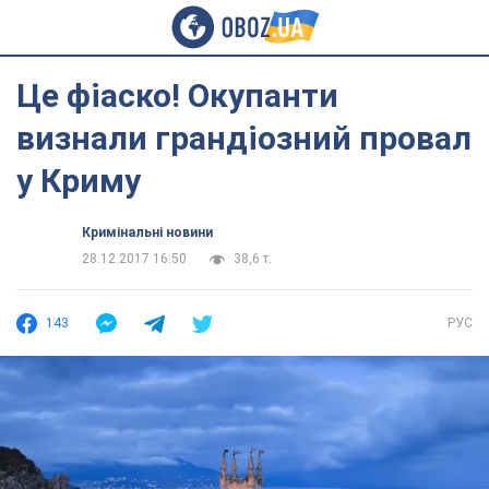
Це фіаско! Окупанти
визнали грандіозний провал
у Криму
Кримінальні новини
28.12.2017 16:50
38,6 т.
143
РУС