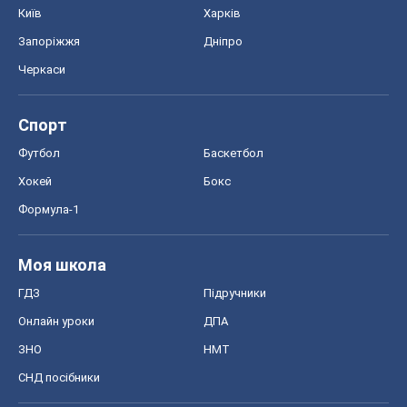
Київ
Харків
Запоріжжя
Дніпро
Черкаси
Спорт
Футбол
Баскетбол
Хокей
Бокс
Формула-1
Моя школа
ГДЗ
Підручники
Онлайн уроки
ДПА
ЗНО
НМТ
СНД посібники