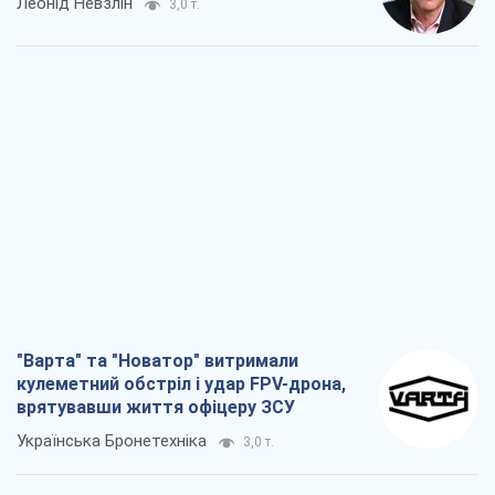
Леонід Невзлін
3,0 т.
"Варта" та "Новатор" витримали
кулеметний обстріл і удар FPV-дрона,
врятувавши життя офіцеру ЗСУ
Українська Бронетехніка
3,0 т.