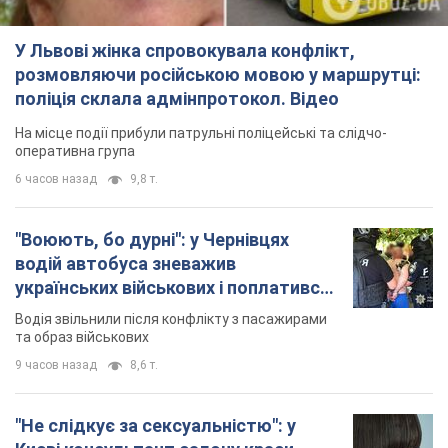
У Львові жінка спровокувала конфлікт,
розмовляючи російською мовою у маршрутці:
поліція склала адмінпротокол. Відео
На місце події прибули патрульні поліцейські та слідчо-
оперативна група
6 часов назад
9,8 т.
"Воюють, бо дурні": у Чернівцях
водій автобуса зневажив
українських військових і поплатився.
Відео
Водія звільнили після конфлікту з пасажирами
та образ військових
9 часов назад
8,6 т.
"Не слідкує за сексуальністю": у