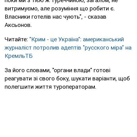
поки ми з тією ж Туреччиною, загалом, не
витримуємо, але розуміння що робити є.
Власники готелів нас чують", - сказав
Аксьонов.
Читайте:
"Крим - це Україна": американський
журналіст потролив адептів "русского міра" на
КремльТБ
За його словами, "органи влади" готові
реагувати зі свого боку, шукати варіанти, щоб
полегшити життя туроператорам.