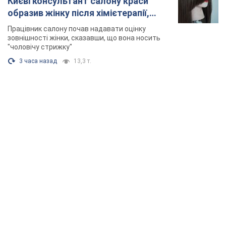
Києві консультант салону краси
образив жінку після хімієтерапії,
розгорівся скандал. Фото
Працівник салону почав надавати оцінку
зовнішності жінки, сказавши, що вона носить
"чоловічу стрижку"
3 часа назад
13,3 т.