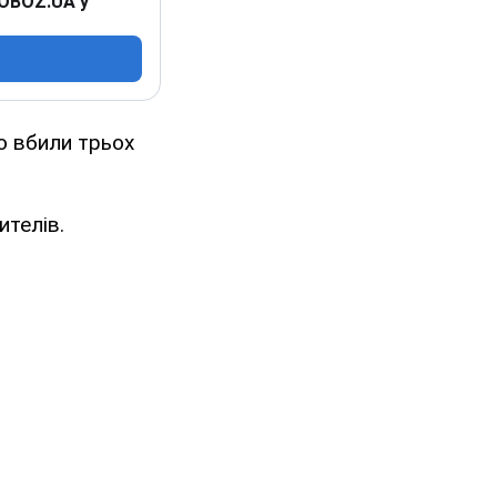
 OBOZ.UA у
о вбили трьох
ителів.