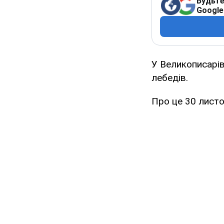
Будьте
Google
У Великописарів
лебедів.
Про це 30 лист