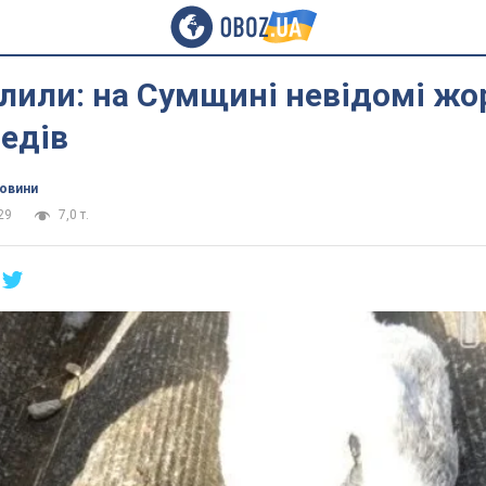
лили: на Сумщині невідомі жо
едів
новини
29
7,0 т.