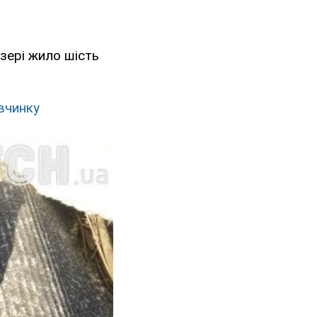
озері жило шість
івчинку