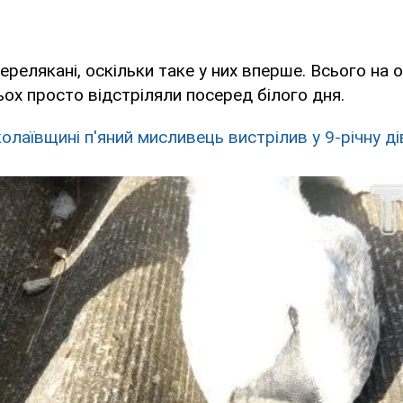
ерелякані, оскільки таке у них вперше. Всього на 
рьох просто відстріляли посеред білого дня.
олаївщині п'яний мисливець вистрілив у 9-річну д