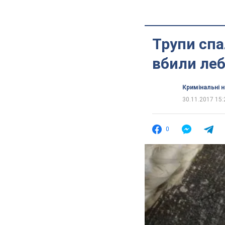
Трупи спа
вбили леб
Кримінальні 
30.11.2017 15:
0