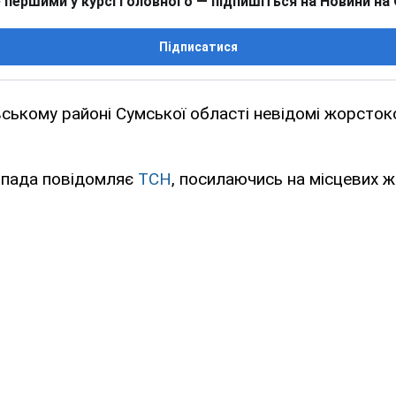
 першими у курсі головного — підпишіться на Новини на
Підписатися
ському районі Сумської області невідомі жорсток
опада повідомляє
ТСН
, посилаючись на місцевих ж