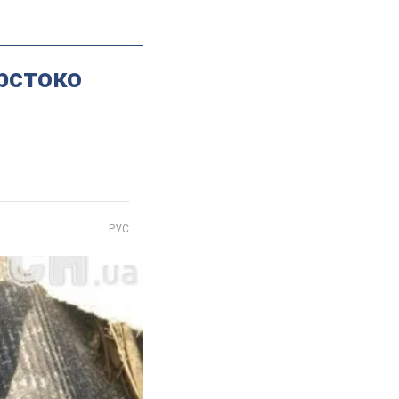
рстоко
РУС