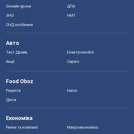
Food Oboz
Рецепти
Напої
Дієти
Економіка
Ринки та компанії
Макроекономіка
MedOboz
Новини медицини
MAMACLUB
Шоу
Афіша
Плітки
Краса
Мода
Жіночий журнал