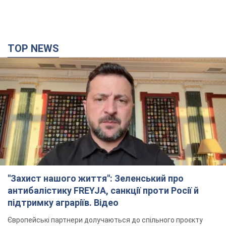
"Захист нашого життя": Зеленський про
антибалістику FREYJA, санкції проти Росії й
підтримку аграріїв. Відео
Європейські партнери долучаються до спільного проєкту
4 часа назад
48,5 т.
"Балістика вбиває людей": Сікорський закликав
обговорити перехоплення ворожих ракет над
Україною
Глава МЗС Польщі закликав до збиття російських ракет над
Україною
4 часа назад
7,8 т.