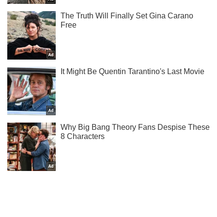
Тисни! Підписуйся! Читай тільки найкраще!
Підписатись
Підписатись