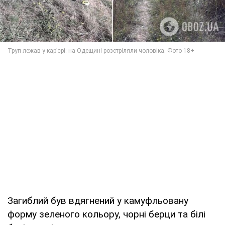
Загиблий був вдягнений у камуфльовану
форму зеленого кольору, чорні берци та білі