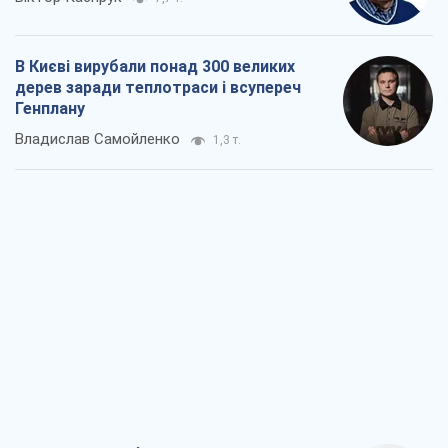
Як атаки Сил оборони України
скоротили експорт російських
нафтопродуктів
Андрій Клименко
1,9 т.
Два супертурніри Магучіх: спортивний
календар осені 2026 року
Олександр Липенко
4,9 т.