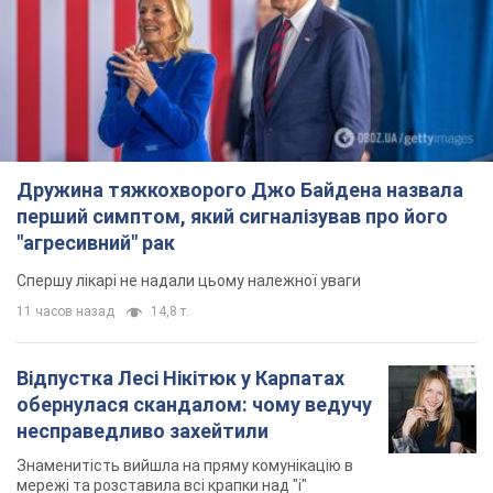
11 часов назад
14,8 т.
Відпустка Лесі Нікітюк у Карпатах
обернулася скандалом: чому ведучу
несправедливо захейтили
Знаменитість вийшла на пряму комунікацію в
мережі та розставила всі крапки над "і"
7 часов назад
11,7 т.
Не лише через зарплату: чому
українці не поспішають
погоджуватися на вакансії
Чого найбільше бракує на ринку праці
8 часов назад
3,1 т.