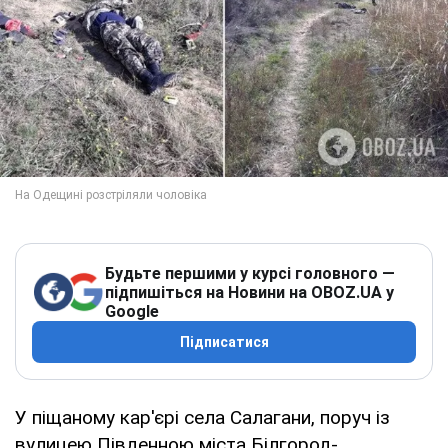
Будьте першими у курсі головного —
підпишіться на Новини на OBOZ.UA у
Google
Підписатися
У піщаному кар'єрі села Салагани, поруч із
вулицею Південною міста Білгород-