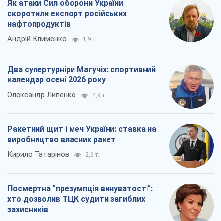
Ракетний щит і меч України: ставка на
виробництво власних ракет
Кирило Татарінов
2,6 т.
Посмертна "презумпція винуватості":
хто дозволив ТЦК судити загиблих
захисників
Марина Ставнійчук
6,1 т.
Всі думки
Про компанію
Команда
Правова інформація
Політика конфіденційності