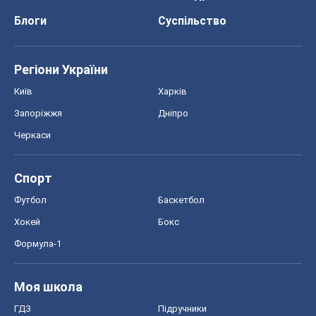
Футбол
Баскетбол
Хокей
Бокс
Формула-1
Моя школа
ГДЗ
Підручники
Онлайн уроки
ДПА
ЗНО
НМТ
СНД посібники
Авто
Тест Драйв
Електромобілі
Акції
Сервіс