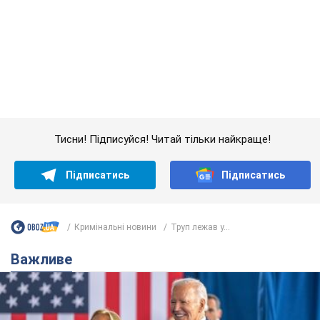
Кримінальні новини
Труп лежав у...
Важливе
Дружина тяжкохворого Джо Байдена назвала
перший симптом, який сигналізував про його
"агресивний" рак
Спершу лікарі не надали цьому належної уваги