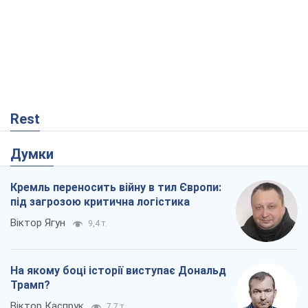
Кремль переносить війну в тил Європи:
під загрозою критична логістика
Віктор Ягун
9,4 т.
На якому боці історії виступає Дональд
Трамп?
Віктор Каспрук
7,7 т.
В Києві вирубали понад 300 великих
дерев заради теплотраси і всупереч
Генплану
Владислав Самойленко
1,3 т.