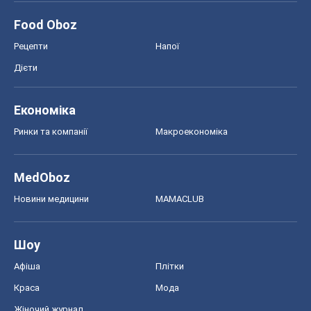
Food Oboz
Рецепти
Напої
Дієти
Економіка
Ринки та компанії
Макроекономіка
MedOboz
Новини медицини
MAMACLUB
Шоу
Афіша
Плітки
Краса
Мода
Жіночий журнал