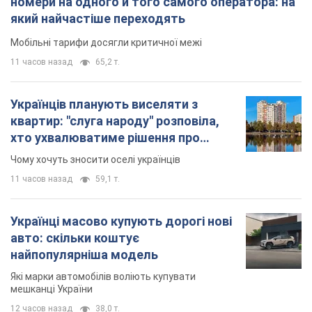
номери на одного й того самого оператора: на
який найчастіше переходять
Мобільні тарифи досягли критичної межі
11 часов назад
65,2 т.
Українців планують виселяти з
квартир: "слуга народу" розповіла,
хто ухвалюватиме рішення про
знесення будинків
Чому хочуть зносити оселі українців
11 часов назад
59,1 т.
Українці масово купують дорогі нові
авто: скільки коштує
найпопулярніша модель
Які марки автомобілів воліють купувати
мешканці України
12 часов назад
38,0 т.