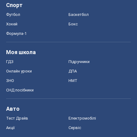
Спорт
Футбол
Баскетбол
Хокей
Бокс
Формула-1
Моя школа
ГДЗ
Підручники
Онлайн уроки
ДПА
ЗНО
НМТ
СНД посібники
Авто
Тест Драйв
Електромобілі
Акції
Сервіс