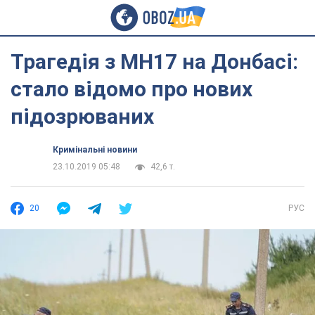
Трагедія з МН17 на Донбасі:
стало відомо про нових
підозрюваних
Кримінальні новини
23.10.2019 05:48
42,6 т.
20
РУС