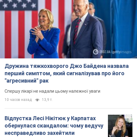
Дружина тяжкохворого Джо Байдена назвала
перший симптом, який сигналізував про його
"агресивний" рак
Спершу лікарі не надали цьому належної уваги
10 часов назад
13,9 т.
Відпустка Лесі Нікітюк у Карпатах
обернулася скандалом: чому ведучу
несправедливо захейтили