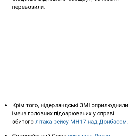
перевозили.
Крім того, нідерландські ЗМІ оприлюднили
імена головних підозрюваних у справі
збитого
літака рейсу МН17 над Донбасом.
Європейський Союз
закликав Росію