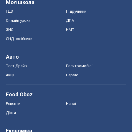
Моя школа
ГДЗ
Підручники
Онлайн уроки
ДПА
ЗНО
НМТ
СНД посібники
Авто
Тест Драйв
Електромобілі
Акції
Сервіс
Food Oboz
Рецепти
Напої
Дієти
Економіка