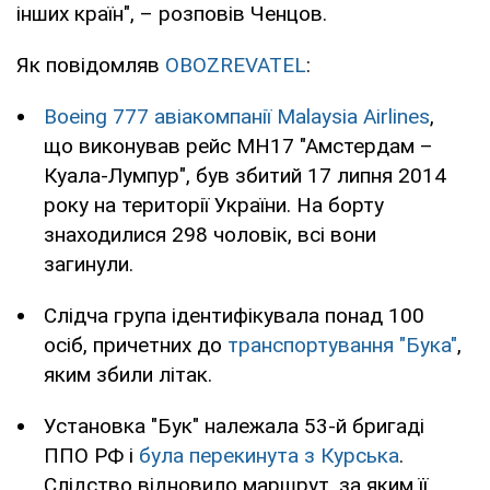
інших країн", – розповів Ченцов.
Як повідомляв
OBOZREVATEL
:
Boeing 777 авіакомпанії Malaysia Airlines
,
що виконував рейс МН17 "Амстердам –
Куала-Лумпур", був збитий 17 липня 2014
року на території України. На борту
знаходилися 298 чоловік, всі вони
загинули.
Слідча група ідентифікувала понад 100
осіб, причетних до
транспортування "Бука"
,
яким збили літак.
Установка "Бук" належала 53-й бригаді
ППО РФ і
була перекинута з Курська
.
Слідство відновило маршрут, за яким її