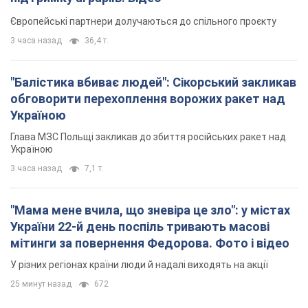
Європейські партнери долучаються до спільного проєкту
3 часа назад
36,4 т.
"Балістика вбиває людей": Сікорський закликав
обговорити перехоплення ворожих ракет над
Україною
Глава МЗС Польщі закликав до збиття російських ракет над
Україною
3 часа назад
7,1 т.
"Мама мене вчила, що зневіра це зло": у містах
України 22-й день поспіль тривають масові
мітинги за повернення Федорова. Фото і відео
У різних регіонах країни люди й надалі виходять на акції
25 минут назад
672