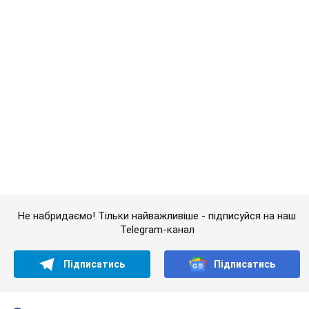
Підписатись
Підписатись
Кримінальні новини
Трагедія в Іловайську:...
Важливе
Жінці нарахували 729 тис. грн боргу за газ через
покази зіпсованого лічильника: суддя ухвалив