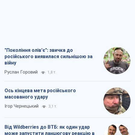
Ігор Чернецький
3,1 т.
Від Wildberries до ВТБ: як один удар
може запустити ланцюгову реакцію в
Росії
Брати Капранови
2,7 т.
Податкові перевірки після 1 серпня 2026
року: як горизонт контролю
скорочується з 6,5 до 3 років
Вікторія Карпова
3,9 т.
Всі думки