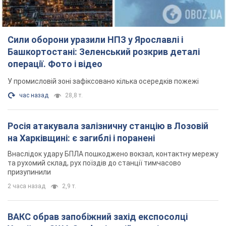
призупинили
2 часа назад
2,9 т.
ВАКС обрав запобіжний захід експосолці
України у США Стефанішиній: що відомо про
справу
Суд не повністю задовольнив клопотання прокуратури
2 часа назад
7,1 т.