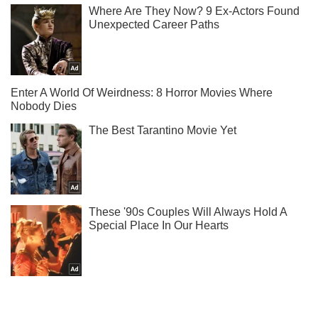
Не набридаємо! Тільки найважливіше - підписуйся на наш
Telegram-канал