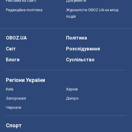
Черкаси
Спорт
Футбол
Баскетбол
Хокей
Бокс
Формула-1
Моя школа
ГДЗ
Підручники
Онлайн уроки
ДПА
ЗНО
НМТ
СНД посібники
Авто