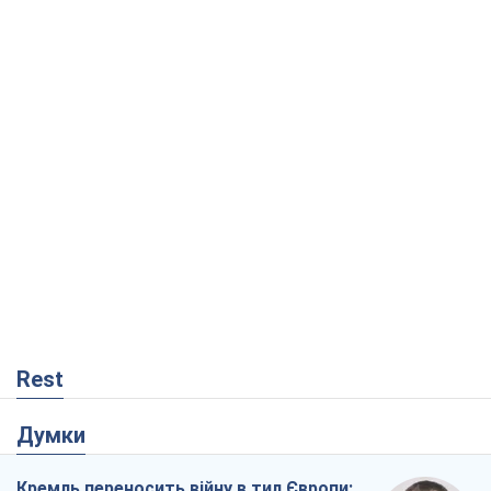
Rest
Думки
Кремль переносить війну в тил Європи:
під загрозою критична логістика
Віктор Ягун
192
На якому боці історії виступає Дональд
Трамп?
Віктор Каспрук
2,9 т.
Господарі Чорного моря: про козацьку
морську славу
Юрій Кирпичов
93