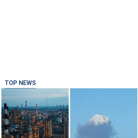
Сили оборони уразили НПЗ у Ярославлі і
Башкортостані: Зеленський розкрив деталі
операції. Фото і відео
У промисловій зоні зафіксовано кілька осередків пожежі
час назад
28,8 т.
Росія атакувала залізничну станцію в Лозовій
на Харківщині: є загиблі і поранені
Внаслідок удару БПЛА пошкоджено вокзал, контактну мережу
та рухомий склад, рух поїздів до станції тимчасово