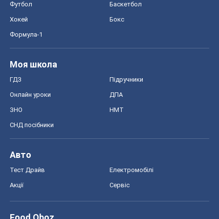
Тест Драйв
Електромобілі
Акції
Сервіс
Food Oboz
Рецепти
Напої
Дієти
Економіка
Ринки та компанії
Макроекономіка
MedOboz
Новини медицини
MAMACLUB
Шоу