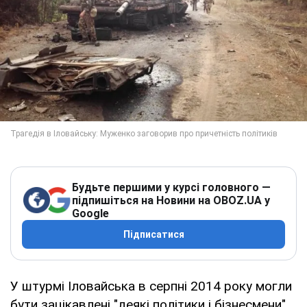
Будьте першими у курсі головного —
підпишіться на Новини на OBOZ.UA у
Google
Підписатися
У штурмі Іловайська в серпні 2014 року могли
бути зацікавлені "деякі політики і бізнесмени".