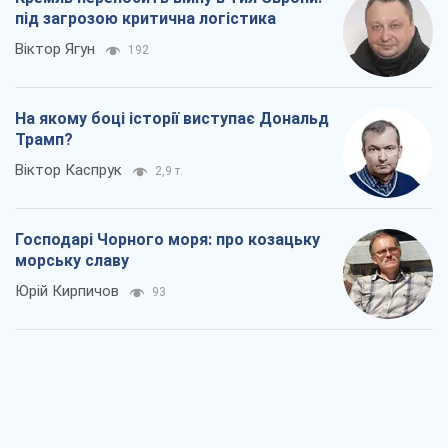
"Покоління олів'є": звичка до
російського виявилася сильнішою за
війну
Руслан Горовий
1,8 т.
Ось кінцева мета російського
масованого удару