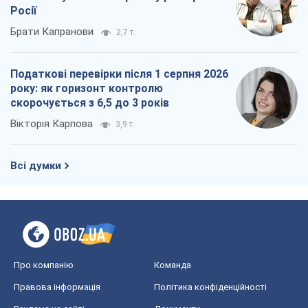
Про компанію
Команда
Правова інформація
Політика конфіденційності
Реклама на сайті
Документи
Редакційна політика
Журналісти OBOZ.UA на місці
подій
OBOZ.UA
Політика
Світ
Розслідування
Блоги
Суспільство
Регіони України
Київ
Харків
Запоріжжя
Дніпро