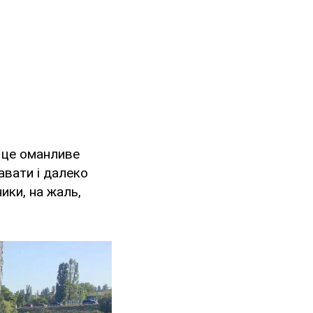
 це оманливе
авати і далеко
ики, на жаль,