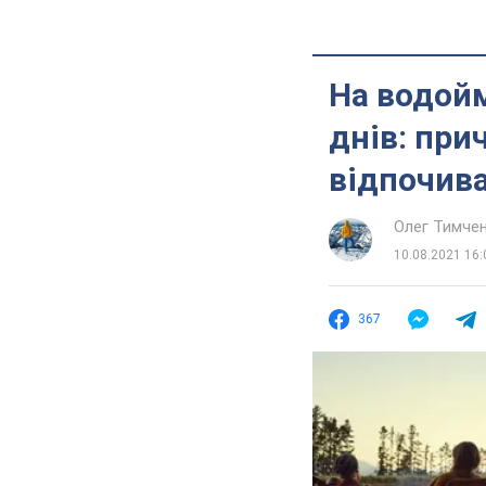
На водойм
днів: при
відпочив
Олег Тимче
10.08.2021 16:
367