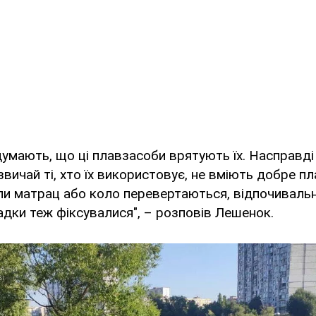
умають, що ці плавзасоби врятують їх. Насправді
звичай ті, хто їх використовує, не вміють добре пл
и матрац або коло перевертаються, відпочивальн
падки теж фіксувалися", – розповів Лешенок.