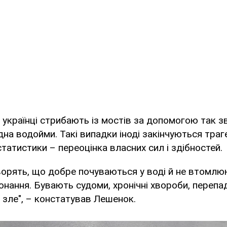
о українці стрибають із мостів за допомогою так з
дна водойми. Такі випадки іноді закінчуються тра
статистики – переоцінка власних сил і здібностей.
орять, що добре почуваються у воді й не втомлю
нання. Бувають судоми, хронічні хвороби, перепа
 зле", – констатував Лешенок.