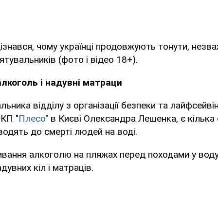
ізнався, чому українці продовжують тонути, незв
тувальників (фото і відео 18+).
алкоголь і надувні матраци
льника відділу з організації безпеки та лайфсейві
 КП "
Плесо
" в Києві Олександра Лешенка, є кілька
зводять до смерті людей на воді.
ивання алкоголю на пляжах перед походами у воду,
дувних кіл і матраців.