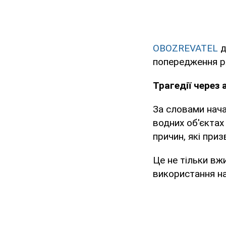
OBOZREVATEL
д
попередження ря
Трагедії через 
За словами нача
водних об'єктах
причин, які при
Це не тільки вж
використання на