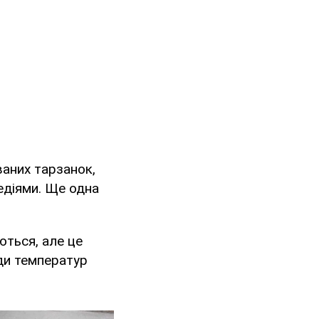
ваних тарзанок,
гедіями. Ще одна
ються, але це
ди температур