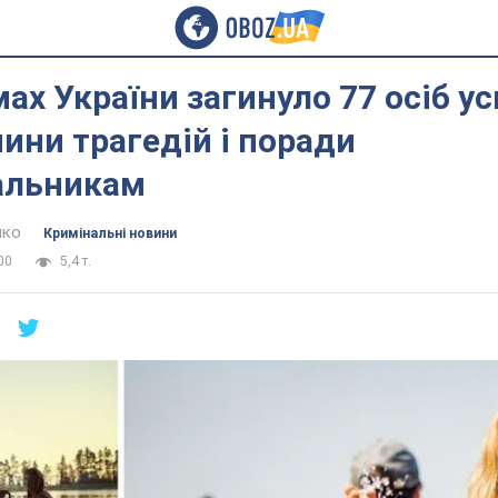
ах України загинуло 77 осіб ус
чини трагедій і поради
альникам
нко
Кримінальні новини
00
5,4 т.