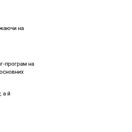
ажаючи на
нг-програм на
 основних
 а й