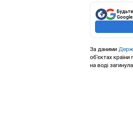
Будьте
Google
За даними
Держа
об'єктах країни 
на воді загинула