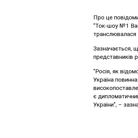
Про це повідоми
"Ток-шоу №1 Вас
транслювалася
Зазначається, щ
представників р
"Росія, як відо
Україна повинна
високопоставлен
є дипломатичний
України", – заз