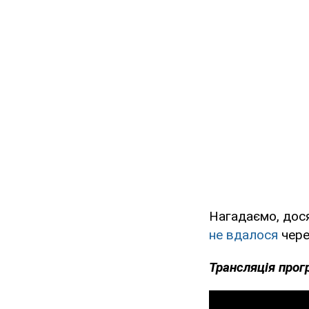
Нагадаємо, дося
не вдалося
чере
Трансляція прог