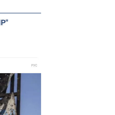
НР"
РУС