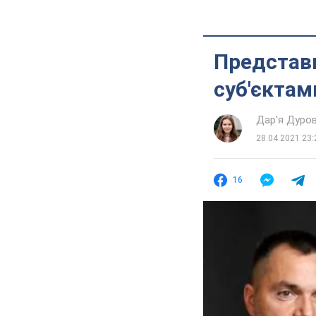
Представн
суб'єктам
Дар'я Дуро
28.04.2021 23:
16