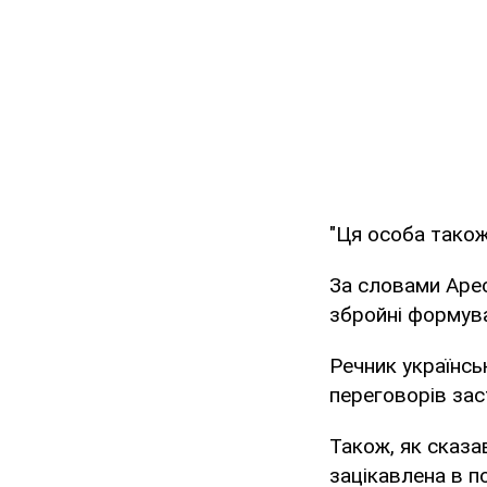
"Ця особа також 
За словами Арес
збройні формува
Речник українськ
переговорів зас
Також, як сказа
зацікавлена в п