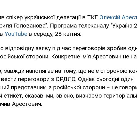
в спікер української делегації в ТКГ
Олексій Арес
иля Голованова". Програма телеканалу "Україна 2
 в
YouTube
в середу, 28 квітня.
о відповідну заяву під час переговорів зробив оди
осійської сторони. Конкретне ім'я Арестович не на
мо, завжди наполягає на тому, що не є стороною ко
 вести переговори з ОРДЛО. Однак сьогодні один
ий представник із російської сторони – не говори
 етикет, сказав: ми, звісно, визнаємо територіальн
начив Арестович.