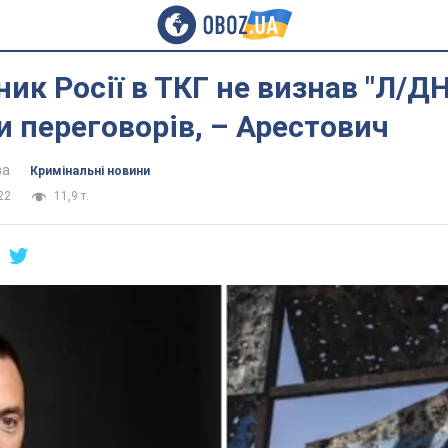
ик Росії в ТКГ не визнав "Л/Д
и переговорів, – Арестович
ва
Кримінальні новини
22
11,9 т.