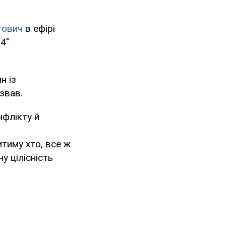
тович
в ефірі
4"
н із
звав.
нфлікту й
тиму хто, все ж
у цілісність