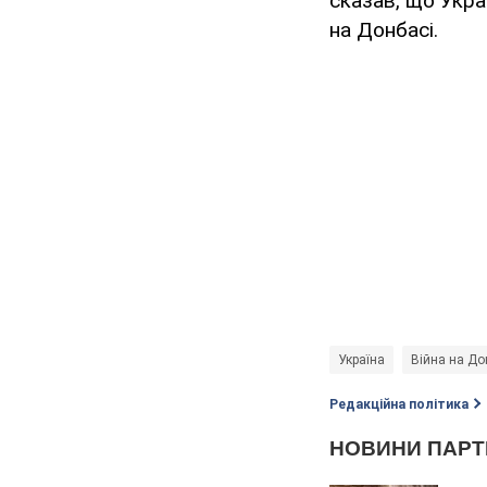
сказав, що Укра
на Донбасі.
Україна
Війна на До
Редакційна політика