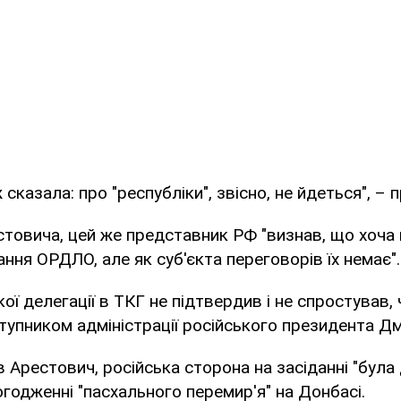
сказала: про "республіки", звісно, не йдеться", – 
товича, цей же представник РФ "визнав, що хоча 
ння ОРДЛО, але як суб'єкта переговорів їх немає".
ої делегації в ТКГ не підтвердив і не спростував, 
тупником адміністрації російського президента 
в Арестович, російська сторона на засіданні "була
огодженні "пасхального перемир'я" на Донбасі.