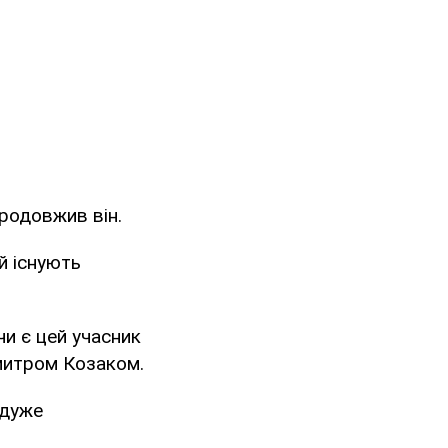
продовжив він.
й існують
чи є цей учасник
Дмитром Козаком.
 дуже