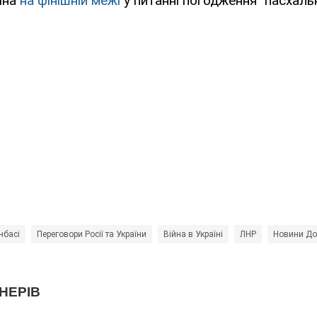
їна
на фінішній межі
у питанні погодження "пасхаль
нбасі
Переговори Росії та України
Війна в Україні
ЛНР
Новини До