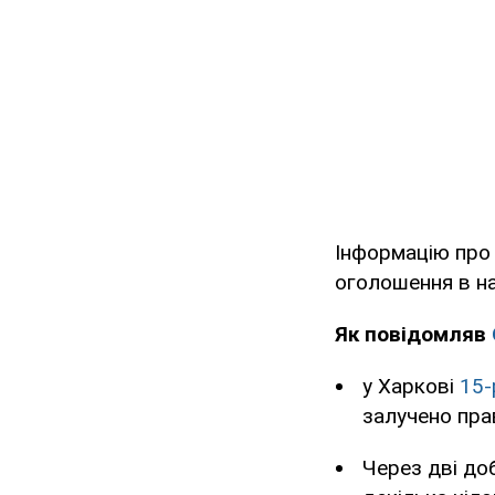
Інформацію про
оголошення в на
Як повідомляв
у Харкові
15-
залучено пра
Через дві до