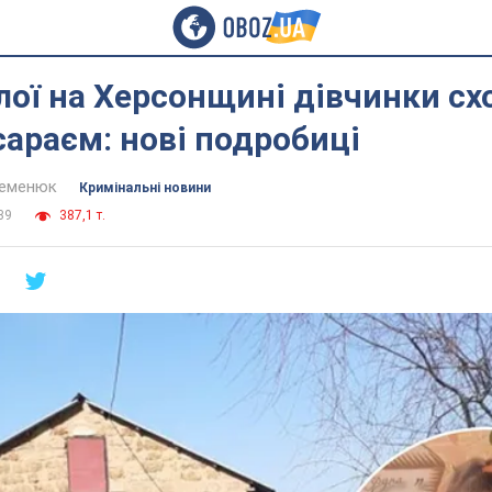
лої на Херсонщині дівчинки сх
сараєм: нові подробиці
Семенюк
Кримінальні новини
39
387,1 т.