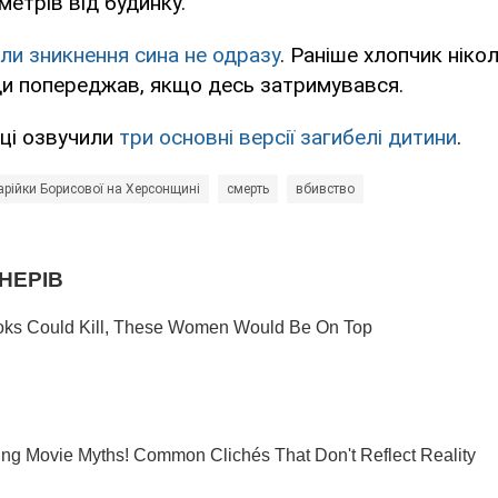
метрів від будинку.
ли зникнення сина не одразу
. Раніше хлопчик ніко
и попереджав, якщо десь затримувався.
ці озвучили
три основні версії загибелі дитини
.
рійки Борисової на Херсонщині
смерть
вбивство