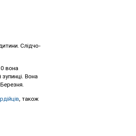
дитини. Слідчо-
30 вона
 зупинці. Вона
 Березня.
ардійців
, також