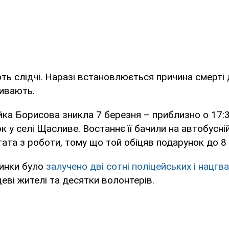
ть слідчі. Наразі встановлюється причина смерті 
ривають.
йка Борисова зникла 7 березня – приблизно о 17:
к у селі Щасливе. Востаннє її бачили на автобусній
 тата з роботи, тому що той обіцяв подарунок до 8
чинки було
залучено дві сотні поліцейських і нацгв
еві жителі та десятки волонтерів.