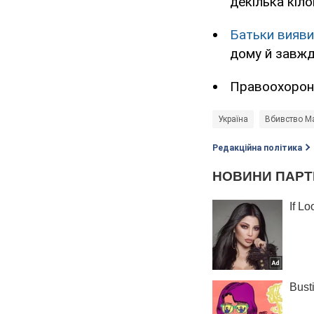
декілька кіло
Батьки вияви
дому й завжд
Правоохорон
Україна
Вбивство Ма
Редакційна політика