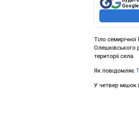
Google
Тіло семирічної
Олешківського р
території села.
Як повідомляє
У четвер мішок і