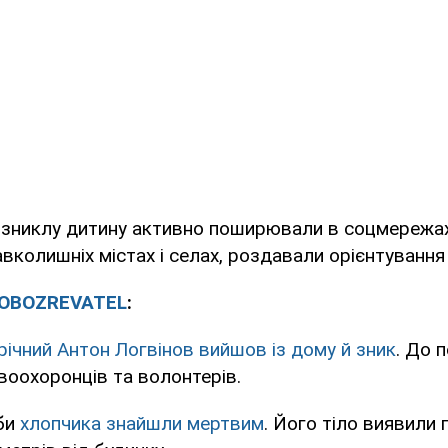
 зниклу дитину активно поширювали в соцмережа
вколишніх містах і селах, роздавали орієнтування 
OBOZREVATEL
:
річний Антон Логвінов вийшов із дому й зник
. До 
воохоронців та волонтерів.
би
хлопчика знайшли мертвим
. Його тіло виявили 