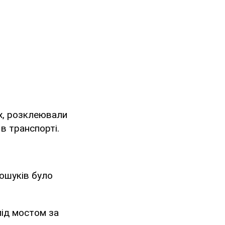
х, розклеювали
в транспорті.
пошуків було
під мостом за