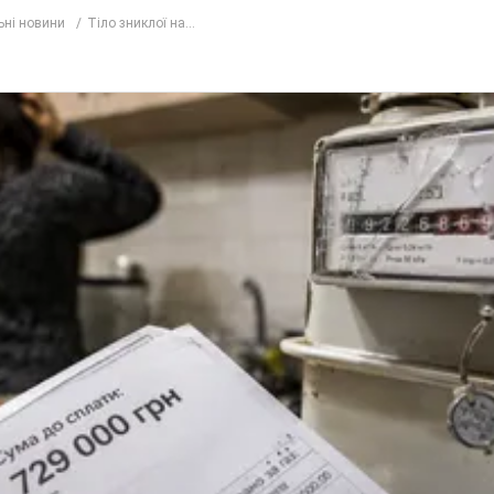
ьні новини
Тіло зниклої на...