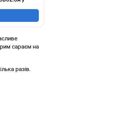
Щасливе
арим сараєм на
ілька разів.