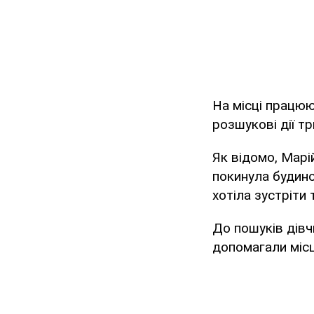
На місці працюю
розшукові дії т
Як відомо, Марі
покинула будино
хотіла зустріти
До пошуків дів
допомагали місц