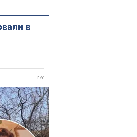
овали в
РУС