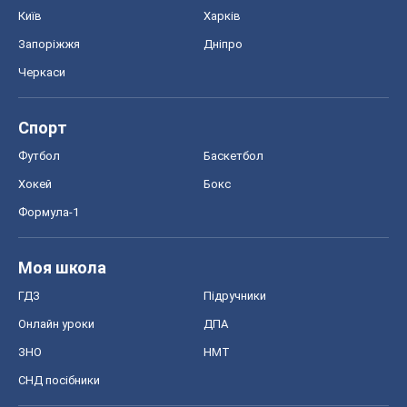
Київ
Харків
Запоріжжя
Дніпро
Черкаси
Спорт
Футбол
Баскетбол
Хокей
Бокс
Формула-1
Моя школа
ГДЗ
Підручники
Онлайн уроки
ДПА
ЗНО
НМТ
СНД посібники