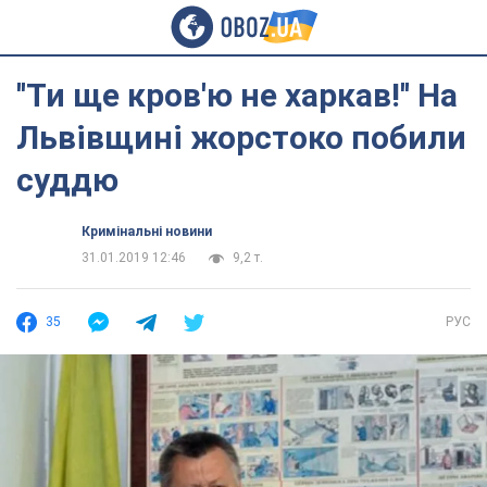
''Ти ще кров'ю не харкав!'' На
Львівщині жорстоко побили
суддю
Кримінальні новини
31.01.2019 12:46
9,2 т.
35
РУС