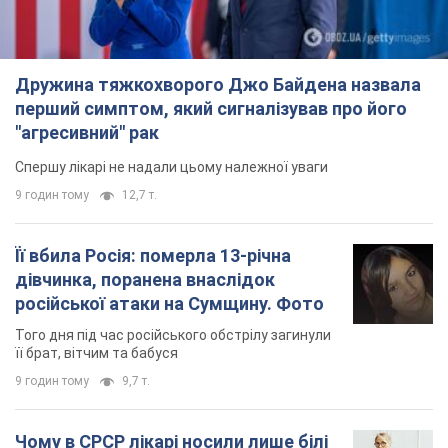
Дружина тяжкохворого Джо Байдена назвала
перший симптом, який сигналізував про його
"агресивний" рак
Спершу лікарі не надали цьому належної уваги
9 годин тому
12,7 т.
Її вбила Росія: померла 13-річна
дівчинка, поранена внаслідок
російської атаки на Сумщину. Фото
Того дня під час російського обстрілу загинули
її брат, вітчим та бабуся
9 годин тому
9,7 т.
Чому в СРСР лікарі носили лише білі