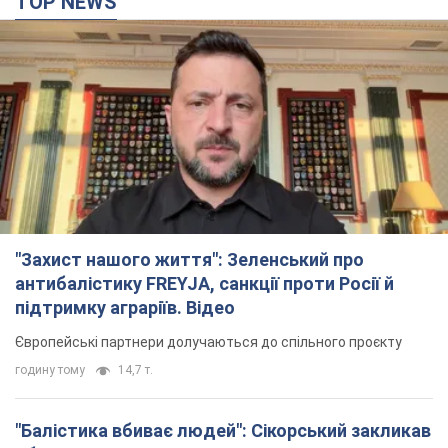
TOP NEWS
"Захист нашого життя": Зеленський про
антибалістику FREYJA, санкції проти Росії й
підтримку аграріїв. Відео
Європейські партнери долучаються до спільного проєкту
годину тому
14,7 т.
"Балістика вбиває людей": Сікорський закликав