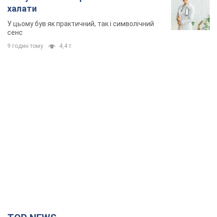
халати
У цьому був як практичний, так і символічний
сенс
9 годин тому
4,4 т.