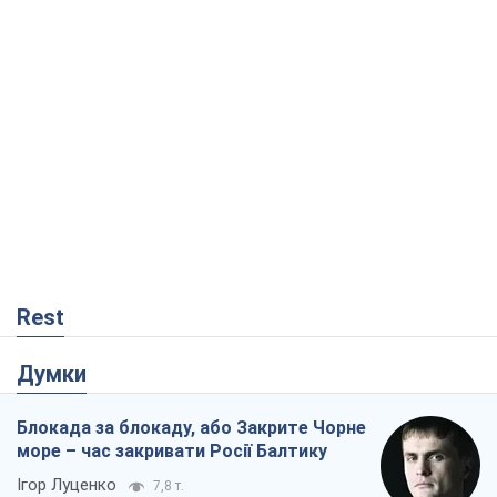
Rest
Думки
Блокада за блокаду, або Закрите Чорне
море – час закривати Росії Балтику
Ігор Луценко
7,8 т.
Прихована мобілізація і провокації
проти Польщі та країн Балтії: що стоїть
за новими планами Кремля
Вадим Денисенко
7,1 т.
Самураї повертаються? У Кремлі паніка