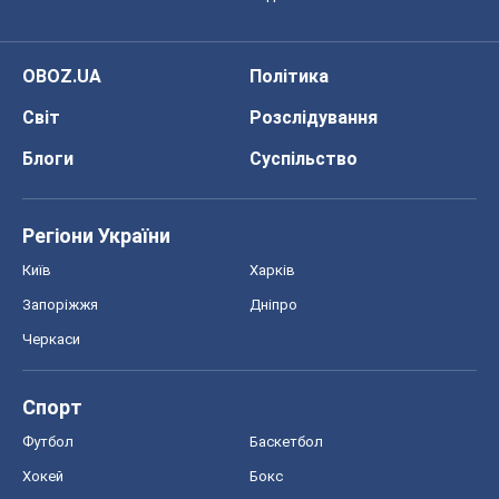
Регіони України
Київ
Харків
Запоріжжя
Дніпро
Черкаси
Спорт
Футбол
Баскетбол
Хокей
Бокс
Формула-1
Моя школа
ГДЗ
Підручники
Онлайн уроки
ДПА
ЗНО
НМТ
СНД посібники