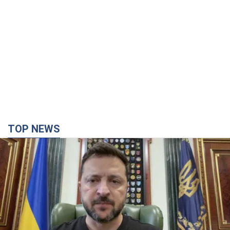
TOP NEWS
Вперше в історії у Росії немає безпечного
стратегічного тилу, – Зеленський
Україна розширює можливості для ударів углиб Росії
34 хвилини тому
5,6 т.