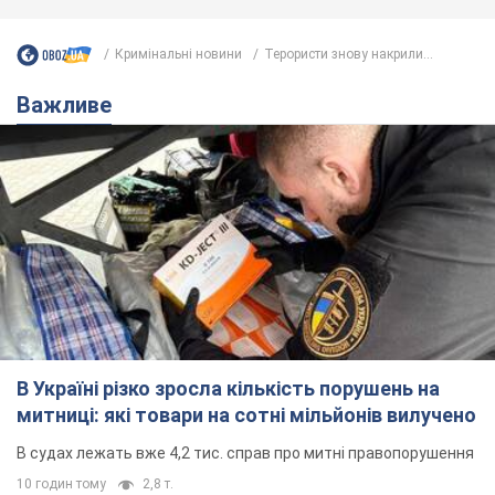
В Україні різко зросла кількість порушень на
митниці: які товари на сотні мільйонів вилучено
В судах лежать вже 4,2 тис. справ про митні правопорушення
10 годин тому
2,8 т.
Українцям "до межі" підвищили
мобільні тарифи: ціни зросли у
кілька разів
Чому учасники ринку вважають, що тариф у 400
грн на місяць – це небагато
10.08.2026 06:20
36,9 т.