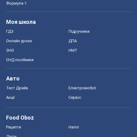
Авто
Тест Драйв
Електромобілі
Акції
Сервіс
Food Oboz
Рецепти
Напої
Дієти
Економіка
Ринки та компанії
Макроекономіка
MedOboz
Новини медицини
MAMACLUB