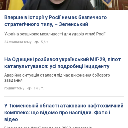
На Одещині розбився український МіГ-29, пілот
катапультувався: усі подробиці інциденту
Аварійна ситуація сталася під час виконання бойового
завдання
годину тому
14,8 т.
У Тюменській області атаковано нафтохімічний
комплекс: що відомо про наслідки. Фото і
відео
Від кордону з Україною понад 2000 кілометрів
4 години тому
6,2 т.