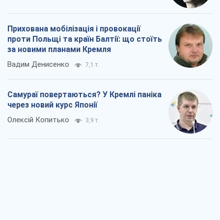
через новий курс Японії
Олексій Копитько
3,9 т.
Полювання дронів і помилки цивільних:
що насправді підвищує шанси вижити у
прифронтових містах
Тетяна Чорновол
5,5 т.