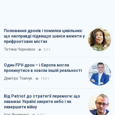
Один FPV-дрон – і Європа могла
прокинутися в зовсім іншій реальності
Дмитро Томчук
19,6 т.
Від Patriot до стратегії перемоги: що
заважає Україні закрити небо і як
завершити війну
Ігор Яковенко
5,3 т.
Україна у п’ятому дивізіоні: що
відбувається у жіночому хокеї
Олександр Чеканов
1,5 т.
Всі думки