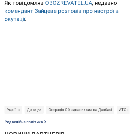
Як повідомляв
OBOZREVATEL.UA
, недавно
комендант Зайцеве розповів про настрої в
окупації
.
Україна
Донецьк
Операція Об'єднаних сил на Донбасі
АТО на 
Редакційна політика