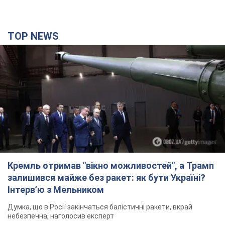
Кремль отримав "вікно можливостей", а Трамп
залишився майже без ракет: як бути Україні?
Інтерв’ю з Мельником
Думка, що в Росії закінчаться балістичні ракети, вкрай
небезпечна, наголосив експерт
6 часов назад
30,7 т.
Україна має домовленості на щомісячну
поставку ракет до Patriot від США: Зеленський
розкрив подробиці
Київ також веде активні переговори з європейськими
партнерами
3 часа назад
14,7 т.