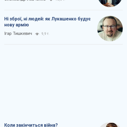
Коли закінчиться війна?
Юрій Хрістензен
4,6 т.
Україна вступила в надзвичайний
економічний стан. Чи є світло вкінці
тунелю?
Вадим Денисенко
4,0 т.