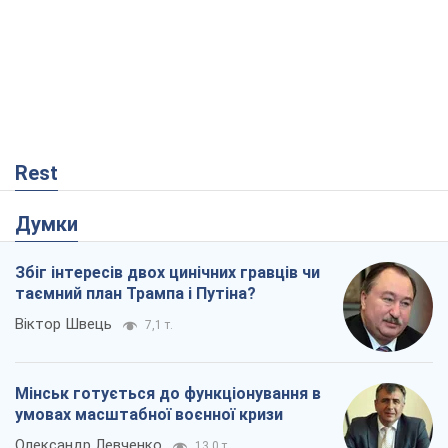
Думки
Збіг інтересів двох цинічних гравців чи
таємний план Трампа і Путіна?
Віктор Швець
7,1 т.
Мінськ готується до функціонування в
умовах масштабної воєнної кризи
Олександр Левченко
13,0 т.
Ні зброї, ні людей: як Лукашенко будує
нову армію
Ігар Тишкевич
9,9 т.