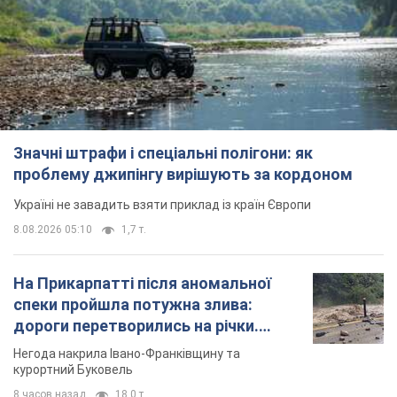
Україні не завадить взяти приклад із країн Європи
8.08.2026 05:10
1,7 т.
На Прикарпатті після аномальної
спеки пройшла потужна злива:
дороги перетворились на річки.
Відео
Негода накрила Івано-Франківщину та
курортний Буковель
8 часов назад
18,0 т.
Жінці нарахували 729 тис. грн боргу
за газ через покази зіпсованого
лічильника: суддя ухвалив
неочікуване рішення
Чи треба платити борг через донарахування
3 часа назад
30,2 т.