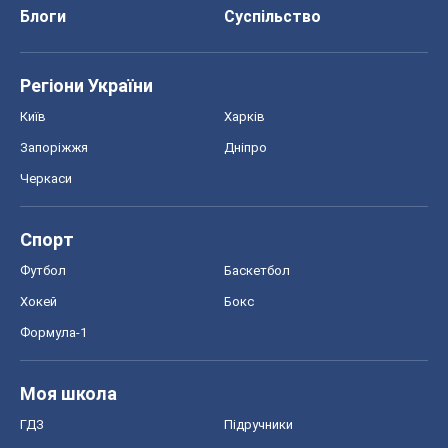
Спорт
Футбол
Баскетбол
Хокей
Бокс
Формула-1
Моя школа
ГДЗ
Підручники
Онлайн уроки
ДПА
ЗНО
НМТ
СНД посібники
Авто
Тест Драйв
Електромобілі
Акції
Сервіс