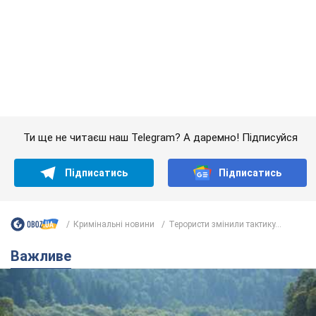
Підписатись
Підписатись
Кримінальні новини
Терористи змінили тактику...
Важливе
Значні штрафи і спеціальні полігони: як
проблему джипінгу вирішують за кордоном