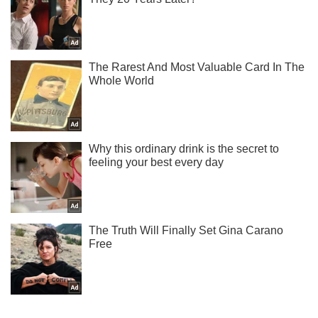
Ти ще не читаєш наш Telegram? А даремно! Підписуйся