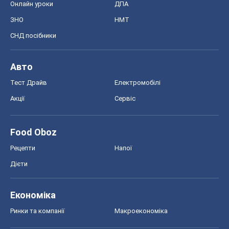
Food Oboz
Рецепти
Напої
Дієти
Економіка
Ринки та компанії
Макроекономіка
MedOboz
Новини медицини
MAMACLUB
Шоу
Афіша
Плітки
Краса
Мода