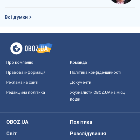
Про компанію
Команда
Правова інформація
Політика конфіденційності
Реклама на сайті
Документи
Редакційна політика
Журналісти OBOZ.UA на місці
подій
OBOZ.UA
Політика
Світ
Розслідування
Блоги
Суспільство
Регіони України
Київ
Харків
Запоріжжя
Дніпро
Черкаси