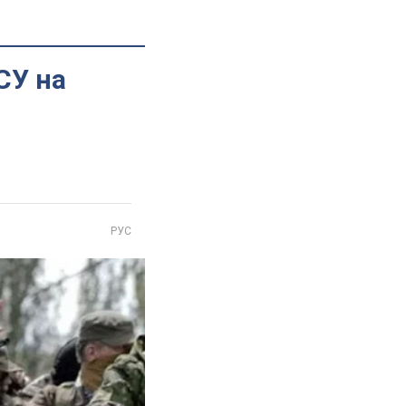
СУ на
РУС