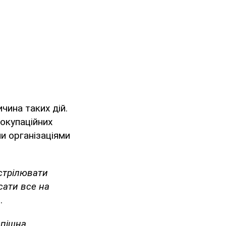
чина таких дій.
окупаційних
ми організаціями
стрілювати
сати все на
.
спішна