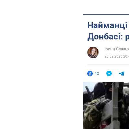
Найманці 
Донбасі: 
Ірина Сушк
26.02.2020 20:
12