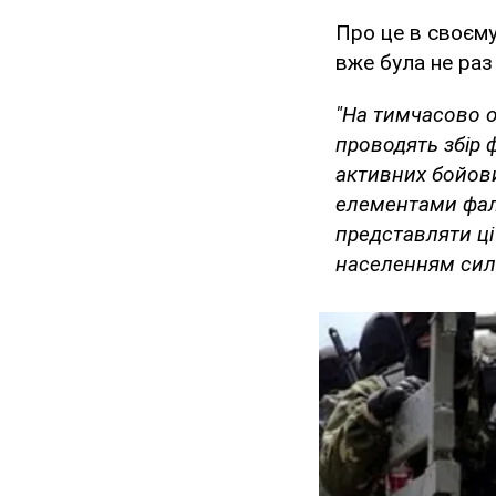
Про це в своєму
вже була не ра
"На тимчасово о
проводять збір ф
активних бойових
елементами фаль
представляти ці
населенням сил