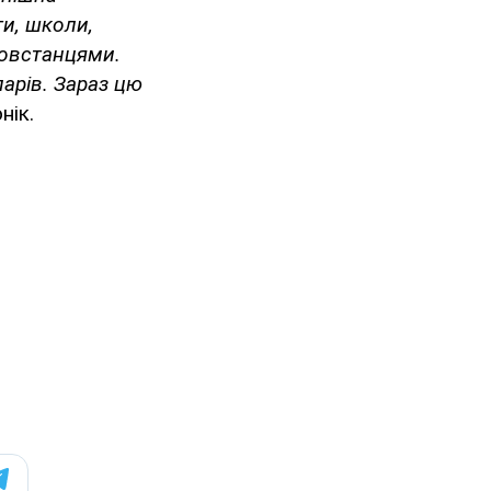
ти, школи,
повстанцями.
ларів. Зараз цю
нік.