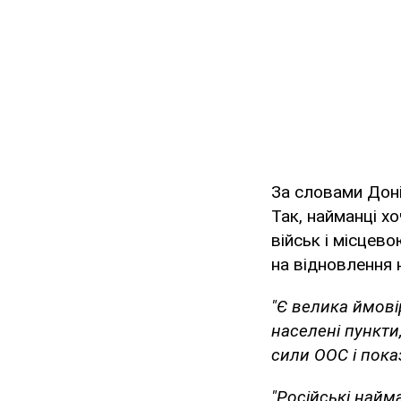
За словами Доні
Так, найманці х
військ і місцев
на відновлення 
"Є велика ймов
населені пункти
сили ООС і пока
"Російські найм