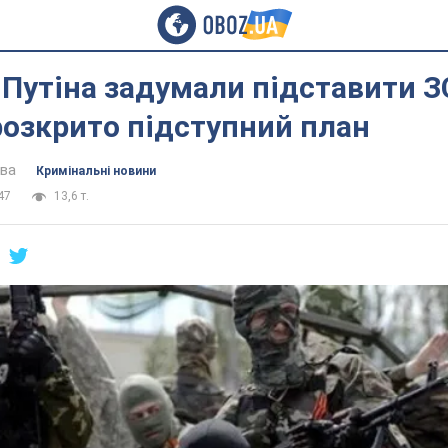
Путіна задумали підставити З
розкрито підступний план
ова
Кримінальні новини
47
13,6 т.