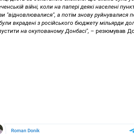
ченській війні, коли на папері деякі населені пунк
рази "відновлювалися", а потім знову руйнувалися 
, були вкрадені з російського бюджету мільярди до
пустити на окупованому Донбасі",
– резюмував До