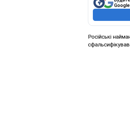
Google
Російські найма
сфальсифікувавш