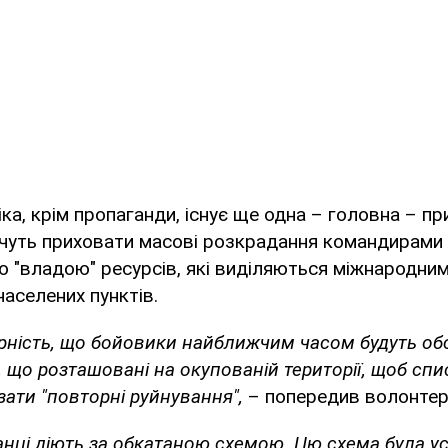
ка, крім пропаганди, існує ще одна – головна – при
очуть приховати масові розкрадання командирами 
ою "владою" ресурсів, які виділяються міжнародни
населених пунктів.
ірність, що бойовики найближчим часом будуть об
, що розташовані на окупованій території, щоб спи
зати "повторні руйнування",
– попередив волонтер
анці діють за обкатаною схемою. Цю схема була у