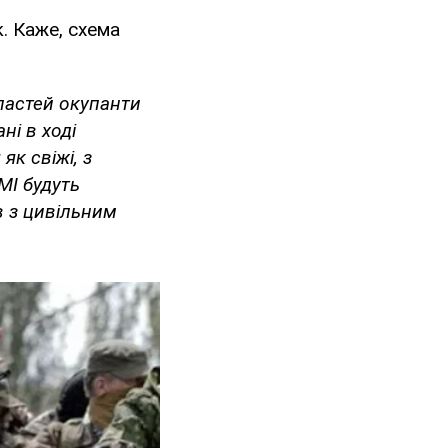
. Каже, схема
ластей окупанти
ні в ході
як свіжі, з
МІ будуть
в з цивільним