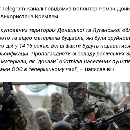
 Telegram-каналі повідомив волонтер Роман Донік
з використана Кремлем.
купованих територіях Донецької та Луганської об
ото та відео матеріалів будівель, які були зруйнова
 дій у 14-16 роках. Всі ці факти будуть подаватися 
сифікацій. Пропагандисти зі складу російських З
 матеріали, як "докази" обстрілів населених пункті
ами ООС в теперішньому часі
", – написав він.